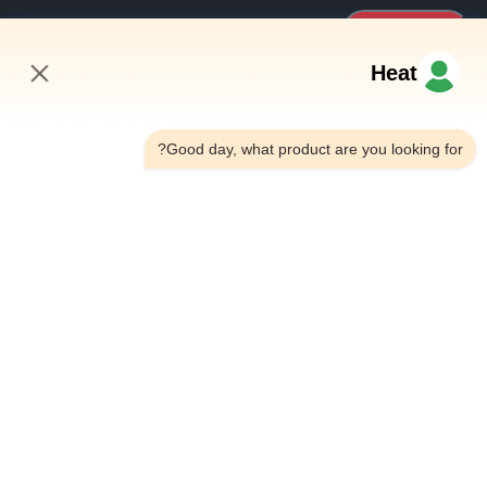
استفسر الآن
Heat
روابط سريعة
1:46 PM
Good day, what product are you looking for?
المنزل
حولنا
المنتجات
اتصل بنا
تفاصيل الاتصال
العنوان:
منزل 101، مبنى المكاتب رقم 6#، طريق جوتاي رقم 21، شارع
وانغتاي، منطقة هوانغداو، مدينة تشينغداو، مقاطعة شاندونغ،
الصين
البريد الإلكتروني:
juanita@zxcompounding.com