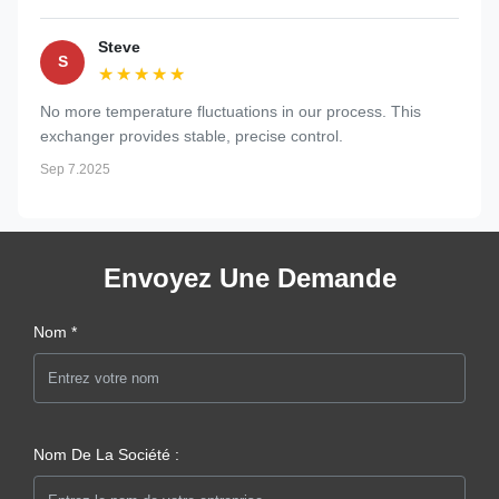
Steve
S
★★★★★
★★★★★
No more temperature fluctuations in our process. This
exchanger provides stable, precise control.
Sep 7.2025
Envoyez Une Demande
Nom *
Nom De La Société :