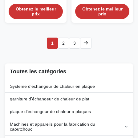
solutions that check all the
Thermal Efficiency and Long
boxes—oil cooling, heat pump
Service Life Searching for high-
Obtenez le meilleur
Obtenez le meilleur
prix
prix
compatibility, and rock-solid
performance industrial heat
reliability? Look no further! Our
exchange solutions that check
Industrial Oil Coolers & Brazed
all the boxes—oil cooling, heat
Plate Heat Exchangers are the
pump compatibility, and rock-
ultimate heat pump heat
solid reliability? Look no further!
exchange devices, engineered
Our Industrial Oil Coolers & ...
1
2
3
to ...
Toutes les catégories
Système d'échangeur de chaleur en plaque
garniture d'échangeur de chaleur de plat
plaque d'échangeur de chaleur à plaques
Machines et appareils pour la fabrication du
caoutchouc