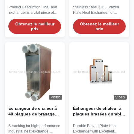
Échangeur de chaleur
inoxydable 316L pour
tubulaire avec coque
milieux corrosifs à haute
Product Description: The Heat
Stainless Steel 316L Brazed
A516 durable et
température
Exchanger is a vital piece of
Plate Heat Exchanger for
maintenance facile
Heat Exchanger Equipment
Corrosive High Temp Media
offrant un transfert de
designed to efficiently transfer
Searching for high-performance
Obtenez le meilleur
Obtenez le meilleur
prix
prix
heat between two or more fluids
industrial heat exchange
chaleur
without mixing them. Crafted
solutions that check all the
with precision and high-quality
boxes—oil cooling, heat pump
materials, this product offers
compatibility, and rock-solid
exceptional performance and
reliability? Look no further! Our
durability in a wide range of ...
Industrial Oil Coolers & Brazed
Plate Heat ...
VIDEO
VIDEO
Échangeur de chaleur à
Échangeur de chaleur à
40 plaques de brasage
plaques brasées durable
personnalisé avec ports
avec une excellente
MNPT de 3/4 pouces
efficacité thermique et
Searching for high-performance
Durable Brazed Plate Heat
une longue durée de vie
industrial heat exchange
Exchanger with Excellent