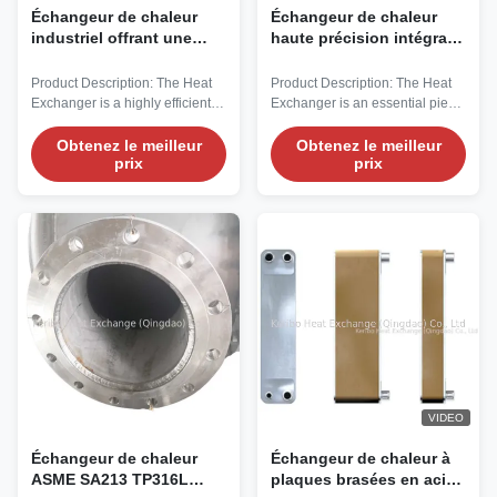
Échangeur de chaleur
Échangeur de chaleur
industriel offrant une
haute précision intégrant
tolérance de plus moins
un tube d'échangeur de
001 mm Conçu pour une
chaleur ASME SA213
Product Description: The Heat
Product Description: The Heat
gestion stable et
TP316L et une
Exchanger is a highly efficient
Exchanger is an essential piece
thermique
maintenance facile pour
and reliable device designed to
of Heat Exchange Equipment
le transfert de chaleur
transfer heat between two or
designed to efficiently transfer
Obtenez le meilleur
Obtenez le meilleur
prix
prix
more fluids, making it an
heat between two or more fluids.
essential component in
Engineered to meet diverse
numerous industrial processes.
industrial needs, this Heat
Our Heat Exchanger Machine is
Exchanger boasts a flow rate of
engineered to provide optimal
10 gallons per minute (GPM),
thermal performance, ensuring
making it suitable for a wide ...
maximum ...
VIDEO
Échangeur de chaleur
Échangeur de chaleur à
ASME SA213 TP316L
plaques brasées en acier