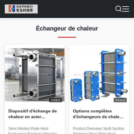
Échangeur de chaleur
VIDEO
VIDEO
Dispositif d'échange de
Options complètes
chaleur en acier
d'échangeurs de chaleur
inoxydable
disponibles pour les
applications industrielles
Semi Welded Plate Heat
Product Overview: Multi Section
nécessitant un contrôle