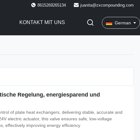
8615269265134
juanita@zxcompounding.com
KONTAKT MIT UNS
German
atische Regelung, energiesparend und
trol of plate heat exchangers, delivering stable, accurate and
4V electric actuator, this valve ensures safe, low-voltage
s, effectively improving energy efficiency