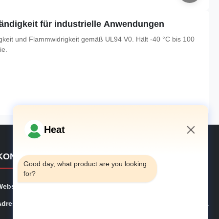
digkeit für industrielle Anwendungen
keit und Flammwidrigkeit gemäß UL94 V0. Hält -40 °C bis 100
ie.
Heat
3:37 AM
KONTAKTDETAILS
Good day, what product are you looking 
for?
Webseite:
phe-system.com
Adresse:
Haus 101, Bürogebäude 6#, Nr. 21 Jutai Road, Wangta
i Street, Huangdao District, Qingdao City, Provinz Shan