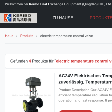
Willkommen bei
Keribo Heat Exchange Equipment (Qingdao) CO., Ltd
ZU HAUSE
PRODUKT
Haus
/
Produits
/
electric temperature control valve
Gefunden
4
Produkte für "
electric temperature control v
AC24V Elektrisches Temp
zuverlässig, Temperaturr
Product Description Our AC24V Ele
efficient temperature regulation f
operation and fast response. It pr