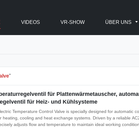
E
VIDEOS
VR-SHOW
ÜBER UNS
alve
"
eraturregelventil für Plattenwärmetauscher, autom
egelventil für Heiz- und Kühlsysteme
ctric Temperature Control Valve is specially designed for automatic con
or heating, cooling and heat exchange systems. Driven by a reliable AC2
ecisely adjusts flow and temperature to maintain ideal working condition