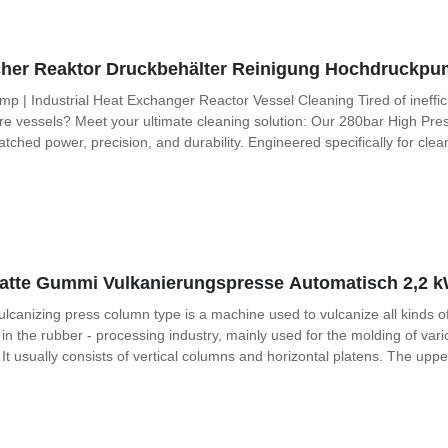
scher Reaktor Druckbehälter Reinigung Hochdruckpu
 | Industrial Heat Exchanger Reactor Vessel Cleaning Tired of ineffici
e vessels? Meet your ultimate cleaning solution: Our 280bar High Pres
atched power, precision, and durability. Engineered specifically for cle
latte Gummi Vulkanierungspresse Automatisch 2,2 
ulcanizing press column type is a machine used to vulcanize all kinds o
in the rubber - processing industry, mainly used for the molding of vari
It usually consists of vertical columns and horizontal platens. The upp