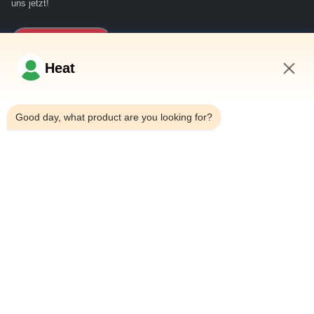
uns jetzt!
Jetzt Anfragen
Heat
Schnelllinks
1:20 AM
Good day, what product are you looking for?
Haus
ÜBER US
produits
Treten Sie mit uns in Verbindung
Kontaktdetails
Adresse:
Haus 101, Bürogebäude 6#, Nr. 21 Jutai Road, Wangtai
Street, Huangdao District, Qingdao City, Provinz Shandong,
China