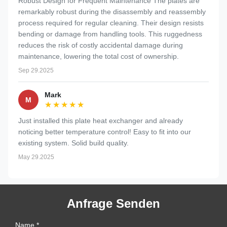
Robust Design for Frequent Maintenance The plates are
remarkably robust during the disassembly and reassembly
process required for regular cleaning. Their design resists
bending or damage from handling tools. This ruggedness
reduces the risk of costly accidental damage during
maintenance, lowering the total cost of ownership.
Sep 29.2025
Mark
M
★★★★★
★★★★★
Just installed this plate heat exchanger and already
noticing better temperature control! Easy to fit into our
existing system. Solid build quality.
May 29.2025
Anfrage Senden
Name *