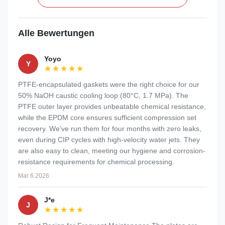
Alle Bewertungen
Yoyo
Y
★★★★★
★★★★★
PTFE-encapsulated gaskets were the right choice for our
50% NaOH caustic cooling loop (80°C, 1.7 MPa). The
PTFE outer layer provides unbeatable chemical resistance,
while the EPDM core ensures sufficient compression set
recovery. We’ve run them for four months with zero leaks,
even during CIP cycles with high-velocity water jets. They
are also easy to clean, meeting our hygiene and corrosion-
resistance requirements for chemical processing.
Mar 6.2026
J*e
J
★★★★★
★★★★★