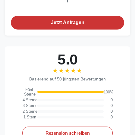
Jetzt Anfragen
5.0
★★★★★
★★★★★
Basierend auf 50 jüngsten Bewertungen
Fünf-
100%
Sterne
4 Sterne
0
3 Sterne
0
2 Sterne
0
1 Stern
0
Rezension schreiben