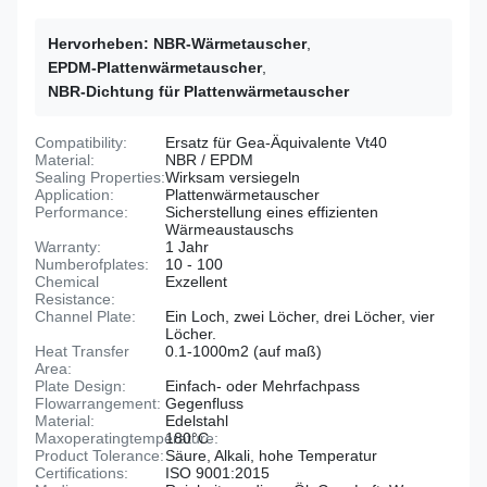
Hervorheben:
NBR-Wärmetauscher
,
EPDM-Plattenwärmetauscher
,
NBR-Dichtung für Plattenwärmetauscher
Compatibility:
Ersatz für Gea-Äquivalente Vt40
Material:
NBR / EPDM
Sealing Properties:
Wirksam versiegeln
Application:
Plattenwärmetauscher
Performance:
Sicherstellung eines effizienten
Wärmeaustauschs
Warranty:
1 Jahr
Numberofplates:
10 - 100
Chemical
Exzellent
Resistance:
Channel Plate:
Ein Loch, zwei Löcher, drei Löcher, vier
Löcher.
Heat Transfer
0.1-1000m2 (auf maß)
Area:
Plate Design:
Einfach- oder Mehrfachpass
Flowarrangement:
Gegenfluss
Material:
Edelstahl
Maxoperatingtemperature:
180°C
Product Tolerance:
Säure, Alkali, hohe Temperatur
Certifications:
ISO 9001:2015