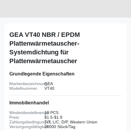
GEA VT40 NBR / EPDM
Plattenwärmetauscher-
Systemdichtung für
Plattenwärmetauscher
Grundlegende Eigenschaften
Markenbezeichnung:
GEA
Modellnummer:
VT40
Immobilienhandel
Mindestbestellmenge:
10 PCS
Preis:
$1.5-$1.9
Zahlungsbedingungen:
T/T, L/C, D/P, Western Union
Versorgungsfähigkeit:
20000 Stück/Tag