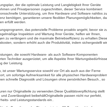
gsplan, der die optimale Leistung und Langlebigkeit Ihrer Geräte
nehmen und Privatpersonen zugeschnitten, dieser Service kombiniert
onsschnelle Unterstützung, um Ihre Hardware und Software nahtlos z
uenz benötigen, garantieren unsere flexiblen Planungsmöglichkeiten, d
n erfüllt werden.
ungsprogramm, das potenzielle Probleme proaktiv angeht, bevor sie z
regelmäßige Inspektion und Wartung Ihrer Geräte, helfen wir Ihnen,
en zu verlängern und die maximale Betriebseffizienz zu erhalten.Diese
gskosten, sondern erhöht auch die Produktivität, indem sichergestellt wi
leistungen, die sowohl Hardware- als auch Software-Komponenten
rten Techniker ausgerüstet, um alle Aspekte Ihrer Wartungsbedürfniss
g der Leistung.
n, ist unser Wartungsservice sowohl vor Ort als auch aus der Ferne
ndort, um sofortige Aufmerksamkeit für alle physischen Hardwareproble
hen schnelle Diagnostik und Lösungen ohne persönlichen Besuch., so
ren nur Originalteile zu verwenden.Diese Qualitätsverpflichtung stellt
 und Zuverlässigkeit beibehältOriginalteile passen nicht nur perfekt,
rheits- und Leistungsstandards ein..