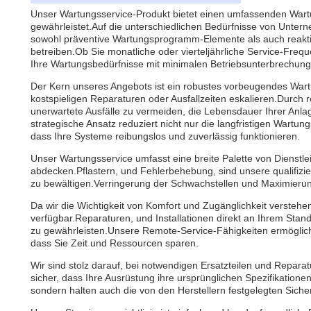
Unser Wartungsservice-Produkt bietet einen umfassenden Wartun
gewährleistet.Auf die unterschiedlichen Bedürfnisse von Unter
sowohl präventive Wartungsprogramm-Elemente als auch reakti
betreiben.Ob Sie monatliche oder vierteljährliche Service-Freq
Ihre Wartungsbedürfnisse mit minimalen Betriebsunterbrechunge
Der Kern unseres Angebots ist ein robustes vorbeugendes Wart
kostspieligen Reparaturen oder Ausfallzeiten eskalieren.Durch 
unerwartete Ausfälle zu vermeiden, die Lebensdauer Ihrer Anlag
strategische Ansatz reduziert nicht nur die langfristigen Wartun
dass Ihre Systeme reibungslos und zuverlässig funktionieren.
Unser Wartungsservice umfasst eine breite Palette von Dienst
abdecken.Pflastern, und Fehlerbehebung, sind unsere qualifizie
zu bewältigen.Verringerung der Schwachstellen und Maximierun
Da wir die Wichtigkeit von Komfort und Zugänglichkeit verstehe
verfügbar.Reparaturen, und Installationen direkt an Ihrem Sta
zu gewährleisten.Unsere Remote-Service-Fähigkeiten ermöglic
dass Sie Zeit und Ressourcen sparen.
Wir sind stolz darauf, bei notwendigen Ersatzteilen und Reparatu
sicher, dass Ihre Ausrüstung ihre ursprünglichen Spezifikationen
sondern halten auch die von den Herstellern festgelegten Siche