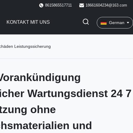
8615865517711
18661604234@163.com
KONTAKT MIT UNS
German
schäden Leistungssicherung
 Vorankündigung
licher Wartungsdienst 24 7
tzung ohne
hsmaterialien und