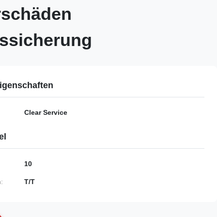
rschäden
ssicherung
igenschaften
Clear Service
el
10
:
T/T