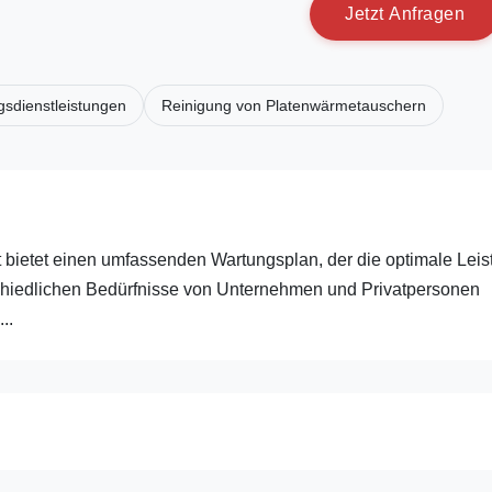
J
e
t
z
t
A
n
f
r
a
g
e
n
gsdienstleistungen
Reinigung von Platenwärmetauschern
bietet einen umfassenden Wartungsplan, der die optimale Leis
rschiedlichen Bedürfnisse von Unternehmen und Privatpersonen
..