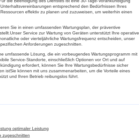
. Für die Beendigung des Dienstes ist eine 30-Tage-Vorankündigung
Ihre Unterhaltsvereinbarungen entsprechend den Bedürfnissen Ihres
 Ressourcen effektiv zu planen und zuzuweisen, um weiterhin einen
ieren Sie in einen umfassenden Wartungsplan, der präventive
stellt.Unser Service zur Wartung von Geräten unterstützt Ihre operativ
 monatliche oder vierteljährliche Wartungsfrequenz entscheiden, unser
spezifischen Anforderungen zugeschnitten.
ine umfassende Lösung, die ein vorbeugendes Wartungsprogramm mit
bile Service-Standorte, einschließlich Optionen vor Ort und auf
ankündigung erfordert, können Sie Ihre Wartungsbedürfnisse sicher
en istSie können mit uns zusammenarbeiten, um die Vorteile eines
tzt und Ihren Betrieb reibungslos führt.
stung optimaler Leistung
e zugeschnitten