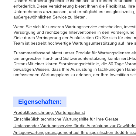
Unsere Stornierungsrichtlinie ist einfach und kundenfreundlich
erforderlich.Diese Versicherung bietet Ihnen die Flexibilität, 
Unternehmens anzupassen, und ermöglicht es uns gleichzeitig,
außergewöhnlichen Service zu bieten.
Wenn Sie sich für unseren Wartungsservice entscheiden, invest
Versorgung und rechtzeitige Interventionen in den Vordergrund 
Ziele durch Verringerung der Ausfallzeiten.Ob Sie sich für eine
Team ist bestrebt,hochwertige Wartungsunterstützung auf Ihre 
Zusammenfassend bietet unser Produkt für Wartungsdienste e
umfangreicher Hard- und Softwareunterstützung kombiniert.Flexi
DistanzMit einer klaren Stornierungsrichtlinie, die 30 Tage Vor
bewältigen.Wissen, dass Ihre Ausrüstung in fachkundigen Händ
umfassenden Wartungsplans zu erleben, der Ihre Investition schü
Eigenschaften:
Produktbezeichnung: Wartungsdienst
Einschließlich technische Wartungshilfe für Ihre Geräte
Umfassender Wartungsservice für die Ausrüstung zur Gewährlei
Anlagenwartungsmanagement auf Ihre spezifischen Bedürfniss