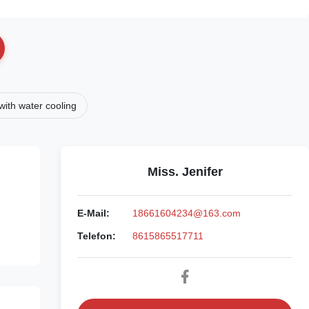
ith water cooling
Miss. Jenifer
E-Mail:
18661604234@163.com
Telefon:
8615865517711