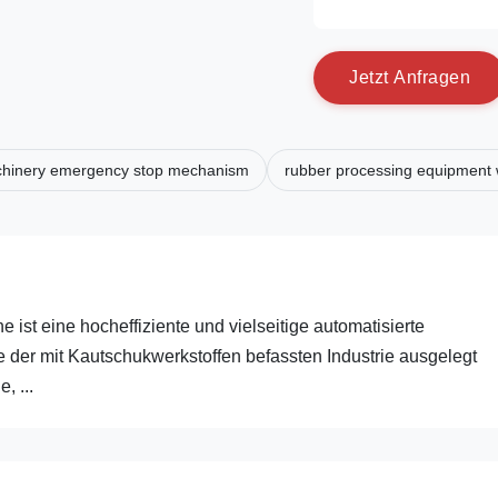
J
e
t
z
t
A
n
f
r
a
g
e
n
chinery emergency stop mechanism
rubber processing equipment w
st eine hocheffiziente und vielseitige automatisierte
 der mit Kautschukwerkstoffen befassten Industrie ausgelegt
, ...