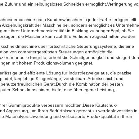
lose Zufuhr und ein reibungsloses Schneiden ermöglicht.Verringerung vo
schneidemaschine nach Kundenwünschen in jeder Farbe fertiggestellt
en Anziehungskraft der Maschine bei, sondern ermöglicht es Unternehm
 mit ihrer Unternehmensidentität in Einklang zu bringenEgal, ob Sie
orzugen, die Maschine kann auf Ihre Vorlieben zugeschnitten werden.
kschneidmaschine über fortschrittliche Steuerungssysteme, die eine
ation von computergestützten Steuerungen ermöglicht die
rt manuelle Eingriffe, erhöht die Schnittgenauigkeit und steigert den
bungen mit hohem Produktionsvolumen geeignet..
lässige und effiziente Lösung für Industriezweige aus, die präzise
indel, langlebige Klingenlänge, verstellbare Arbeitsschicht und
benutzerfreundlichen Gerät.Durch die Kombination der besten
uter-Schneidmaschinen, bietet eine überlegene Leistung,
ät Ihrer Gummiprodukte verbessern möchten,Diese Kautschuk-
nd Anpassung, um Ihren Bedürfnissen gerecht zu werdenInvestition in
rte Materialverschwendung und verbesserte Produktqualität in Ihren