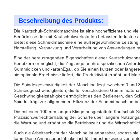
Beschreibung des Produkts:
Die Kautschuk-Schneidmaschine ist eine hocheffiziente und viel
Bedürfnisse der mit Kautschukwerkstoffen befassten Industrie aus
bietet diese Schneidmaschine eine außergewöhnliche Leistung 
Herstellung, Verpackung und Verarbeitung von Anwendungen m
Eine der herausragenden Eigenschaften dieser Kautschukschneidm
Benutzern ermöglicht, die Zuglänge an ihre spezifischen Anfor
Gummidicken und -artenEgal, ob Sie einen kurzen oder länger
sie optimale Ergebnisse liefert, die Produktivität erhöht und Ma
Die Spindelgeschwindigkeit der Maschine liegt zwischen 0 und 
Schneidgeschwindigkeiten, die für verschiedene Gummimaterial
Geschwindigkeitsfähigkeit ermöglicht es den Bedienern, den Sc
Spindel trägt zur allgemeinen Effizienz der Schneidmaschine bei
Die mit einer 100 mm langen Klinge ausgestattete Kautschuk-Sc
Präzision.Aufrechterhaltung der Schärfe über längere Nutzungsz
die Wartung und erhöht so die Betriebszeit und die Wirtschaftli
Auch die Arbeitsschicht der Maschine ist anpassbar, sodass si
kann.Diese Anpassungsfähigkeit ist für Industriezweige von en