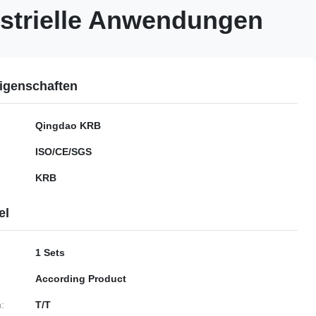
strielle Anwendungen
igenschaften
Qingdao KRB
ISO/CE/SGS
KRB
el
1 Sets
According Product
:
T/T