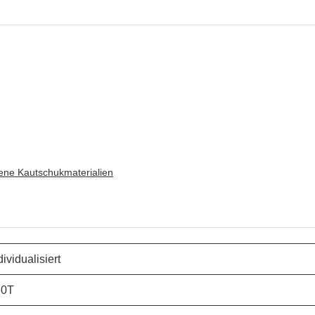
dene Kautschukmaterialien
dividualisiert
60T