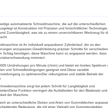
seitige automatisierte Schneidmaschine, die auf die unterschiedlichen
gelegt ist.Konstruktion mit Präzision und fortschrittlicher Technologie,
und Zuverlässigkeit, was sie zu einem unverzichtbaren Werkzeug für d
acht.
aschine ist ihr individuell anpassbarer Zylinderlauf, der es den
derungen anzupassen.Gewährleistung präziser Schnitte für verschieden
en Schlag benötigen, diese Maschine kann so angepasst werden, dass
terialverschwendung minimiert.
3000 Umdrehungen pro Minute (r/min) und bietet ein breites Spektrum 
ien und Schneidbedingungen geeignet sind.Diese variable
hneidvorgang zu optimierenDer reibungslose und stabile Betrieb der
.
hneidemaschine sorgt bei jedem Schnitt für Langlebigkeit und
eitenDiese Funktion verringert die Ausfallzeiten für den Bladesatz und
chkeit der Maschine.
e sich an unterschiedliche Dicken und Arten von Gummiblechen anpass
tscheidender Bedeutung, die mit einer Vielzahl von Gummiprodukten