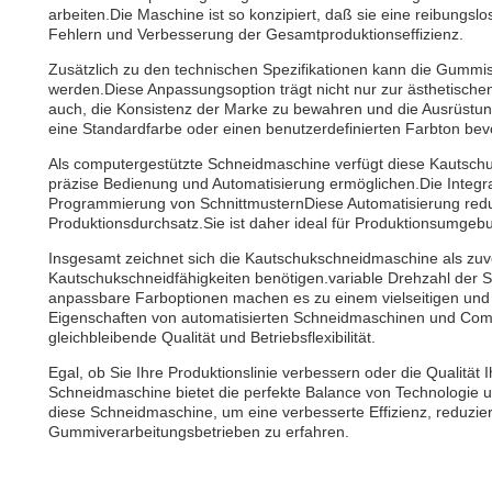
arbeiten.Die Maschine ist so konzipiert, daß sie eine reibungs
Fehlern und Verbesserung der Gesamtproduktionseffizienz.
Zusätzlich zu den technischen Spezifikationen kann die Gummi
werden.Diese Anpassungsoption trägt nicht nur zur ästhetisch
auch, die Konsistenz der Marke zu bewahren und die Ausrüstung
eine Standardfarbe oder einen benutzerdefinierten Farbton bev
Als computergestützte Schneidmaschine verfügt diese Kautschu
präzise Bedienung und Automatisierung ermöglichen.Die Integr
Programmierung von SchnittmusternDiese Automatisierung reduzie
Produktionsdurchsatz.Sie ist daher ideal für Produktionsumge
Insgesamt zeichnet sich die Kautschukschneidmaschine als zuver
Kautschukschneidfähigkeiten benötigen.variable Drehzahl der Sp
anpassbare Farboptionen machen es zu einem vielseitigen und 
Eigenschaften von automatisierten Schneidmaschinen und Comp
gleichbleibende Qualität und Betriebsflexibilität.
Egal, ob Sie Ihre Produktionslinie verbessern oder die Qualit
Schneidmaschine bietet die perfekte Balance von Technologie u
diese Schneidmaschine, um eine verbesserte Effizienz, reduzie
Gummiverarbeitungsbetrieben zu erfahren.