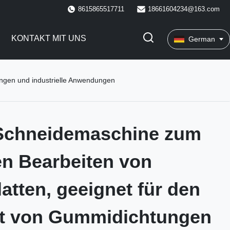
8615865517711
18661604234@163.com
KONTAKT MIT UNS
German
ngen und industrielle Anwendungen
chneidemaschine zum
ten Bearbeiten von
tten, geeignet für den
tt von Gummidichtungen