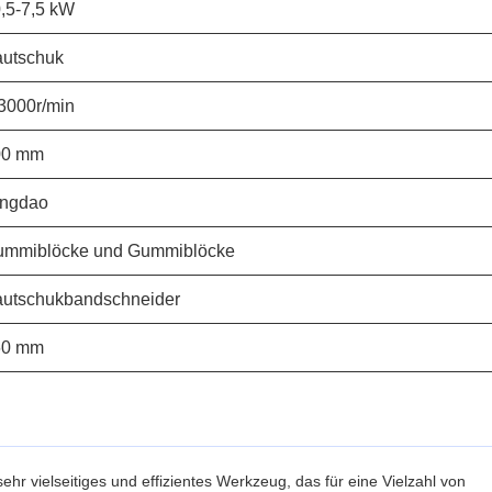
,5-7,5 kW
utschuk
3000r/min
00 mm
ingdao
ummiblöcke und Gummiblöcke
utschukbandschneider
60 mm
hr vielseitiges und effizientes Werkzeug, das für eine Vielzahl von