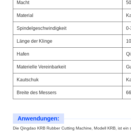
Macht
50
Material
Ka
Spindelgeschwindigkeit
0-
Länge der Klinge
1
Hafen
Q
Materielle Vereinbarkeit
G
Kautschuk
Ka
Breite des Messers
6
Anwendungen:
Die Qingdao KRB Rubber Cutting Machine, Modell KRB, ist ein se