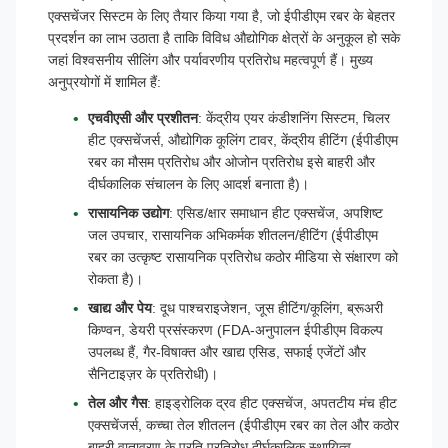
एक्सचेंजर सिस्टम के लिए तैयार किया गया है, जो ईपीडीएम रबर के बेहतर
प्रदर्शन का लाभ उठाता है ताकि विविध औद्योगिक क्षेत्रों के अनुकूल हो सके
जहां विश्वसनीय सीलिंग और पर्यावरणीय प्रतिरोध महत्वपूर्ण हैं। मुख्य
अनुप्रयोगों में शामिल हैं:
एचवीएसी और प्रशीतन
: केंद्रीय एयर कंडीशनिंग सिस्टम, चिलर
हीट एक्सचेंजर्स, औद्योगिक कूलिंग टावर, केंद्रीय हीटिंग (ईपीडीएम
रबर का मौसम प्रतिरोध और ओजोन प्रतिरोध इसे बाहरी और
दीर्घकालिक संचालन के लिए आदर्श बनाता है)।
रासायनिक उद्योग
: एसिड/क्षार समाधान हीट एक्सचेंज, अपशिष्ट
जल उपचार, रासायनिक अभिकर्मक शीतलन/हीटिंग (ईपीडीएम
रबर का उत्कृष्ट रासायनिक प्रतिरोध कठोर मीडिया से संक्षारण को
रोकता है)।
खाद्य और पेय
: दूध पाश्चराइजेशन, जूस हीटिंग/कूलिंग, ब्रूअरी
किण्वन, डेयरी प्रसंस्करण (FDA-अनुपालन ईपीडीएम विकल्प
उपलब्ध हैं, गैर-विषाक्त और खाद्य एसिड, सफाई एजेंटों और
सैनिटाइज़र के प्रतिरोधी)।
तेल और गैस
: हाइड्रोलिक द्रव हीट एक्सचेंज, अपतटीय मंच हीट
एक्सचेंजर्स, कच्चा तेल शीतलन (ईपीडीएम रबर का तेल और कठोर
बाहरी वातावरण के प्रति प्रतिरोध दीर्घकालिक स्थायित्व