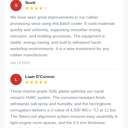
Scott
S
★★★★★
★★★★★
We have seen great improvements in our rubber
processing since using this batch cooler. It cools materials
quickly and uniformly, supporting smoother mixing,
extrusion, and molding processes. The equipment is
stable, energy-saving, and built to withstand harsh
workshop environments. It is a wise investment for any
rubber manufacturer.
Jun 14.2025
Liam O’Connor
L
★★★★★
★★★★★
These marine-grade 316L plates optimize our naval
vessel’s HVAC system. The corrosion-resistant finish
withstands salt spray and humidity, and the herringbone
corrugation delivers a U-value of 4,500 W/(㎡·℃) at 12 bar.
The SteerLock alignment system ensures easy assembly in
tight engine room spaces, and the 0.5 mm thickness