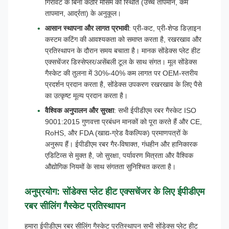
गिरावट के बिना कठोर मौसम की स्थिति (उच्च तापमान, कम
तापमान, आर्द्रता) के अनुकूल।
आसान स्थापना और लागत प्रभावी
: प्री-कट, प्री-शेप्ड डिज़ाइन
कस्टम कटिंग की आवश्यकता को समाप्त करता है, रखरखाव और
प्रतिस्थापन के दौरान समय बचाता है। मानक सोंडेक्स प्लेट हीट
एक्सचेंजर डिस्सेप्लर/असेंबली टूल के साथ संगत। मूल सोंडेक्स
गैस्केट की तुलना में 30%-40% कम लागत पर OEM-स्तरीय
प्रदर्शन प्रदान करता है, सोंडेक्स उपकरण रखरखाव के लिए पैसे
का उत्कृष्ट मूल्य प्रदान करता है।
वैश्विक अनुपालन और सुरक्षा
: सभी ईपीडीएम रबर गैस्केट ISO
9001:2015 गुणवत्ता प्रबंधन मानकों को पूरा करते हैं और CE,
RoHS, और FDA (खाद्य-ग्रेड वैकल्पिक) प्रमाणपत्रों के
अनुरूप हैं। ईपीडीएम रबर गैर-विषाक्त, गंधहीन और हानिकारक
एडिटिव्स से मुक्त है, जो सुरक्षा, पर्यावरण मित्रता और वैश्विक
औद्योगिक नियमों के साथ संगतता सुनिश्चित करता है।
अनुप्रयोग: सोंडेक्स प्लेट हीट एक्सचेंजर के लिए ईपीडीएम
रबर सीलिंग गैस्केट प्रतिस्थापन
हमारा ईपीडीएम रबर सीलिंग गैस्केट प्रतिस्थापन सभी सोंडेक्स प्लेट हीट