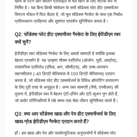
खांचे के पैटर्न और सीलिंग प्रोफाइल से मेल खाने के लिए सटीक रूप से
निर्मित है। यह बिना किसी संशोधन के सभी सोंडेक्स प्लेट हीट एक्सचेंजर
सिस्टम मॉडल में फिट बैठता है, जो मूल सोंडेक्स गैस्केट के साथ एक निर्बाध
प्रतिस्थापन प्रक्रिया और सुसंगत प्रदर्शन सुनिश्चित करता है।
Q2: सोंडेक्स प्लेट हीट एक्सचेंजर गैस्केट के लिए ईपीडीएम रबर
क्यों चुनें?
ईपीडीएम रबर सोंडेक्स गैस्केट के लिए आदर्श सामग्री है क्योंकि इसका
बेहतर प्रदर्शन है: यह उत्कृष्ट मौसम प्रतिरोध (ओजोन, यूवी, आर्द्रता),
रासायनिक प्रतिरोध (एसिड, क्षार, सॉल्वैंट्स), और उच्च-तापमान
सहनशीलता (-40 डिग्री सेल्सियस से 150 डिग्री सेल्सियस) प्रदान
करता है, जो सोंडेक्स प्लेट हीट एक्सचेंजर्स के विविध ऑपरेटिंग वातावरण
के लिए पूरी तरह से अनुकूल है। अन्य रबर सामग्री (जैसे, एनबीआर) की
तुलना में, ईपीडीएम रबर में बेहतर एंटी-एजिंग और एंटी-सूजन गुण होते हैं,
जो कठोर परिस्थितियों में लंबे समय तक सेवा जीवन सुनिश्चित करते हैं।
Q3: क्या आप सोंडेक्स खाद्य और पेय हीट एक्सचेंजर्स के लिए
खाद्य-ग्रेड ईपीडीएम गैस्केट प्रदान करते हैं?
हाँ। हम खाद्य और पेय और फार्मास्युटिकल अनुप्रयोगों में सोंडेक्स प्लेट