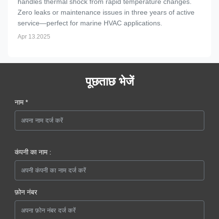
handles thermal shock from rapid temperature changes.
Zero leaks or maintenance issues in three years of active
service—perfect for marine HVAC applications.
Apr 13.2025
पूछताछ भेजें
नाम *
कंपनी का नाम :
फ़ोन नंबर