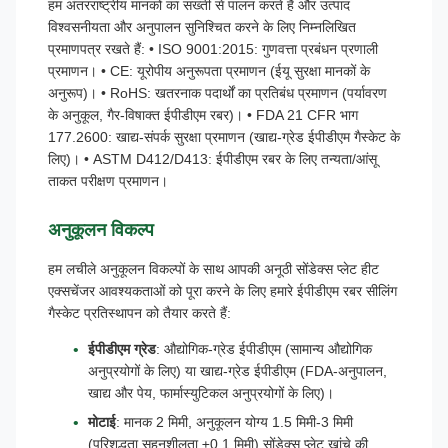
हम अंतरराष्ट्रीय मानकों का सख्ती से पालन करते हैं और उत्पाद
विश्वसनीयता और अनुपालन सुनिश्चित करने के लिए निम्नलिखित
प्रमाणपत्र रखते हैं: • ISO 9001:2015: गुणवत्ता प्रबंधन प्रणाली
प्रमाणन। • CE: यूरोपीय अनुरूपता प्रमाणन (ईयू सुरक्षा मानकों के
अनुरूप)। • RoHS: खतरनाक पदार्थों का प्रतिबंध प्रमाणन (पर्यावरण
के अनुकूल, गैर-विषाक्त ईपीडीएम रबर)। • FDA 21 CFR भाग
177.2600: खाद्य-संपर्क सुरक्षा प्रमाणन (खाद्य-ग्रेड ईपीडीएम गैस्केट के
लिए)। • ASTM D412/D413: ईपीडीएम रबर के लिए तन्यता/आंसू
ताकत परीक्षण प्रमाणन।
अनुकूलन विकल्प
हम लचीले अनुकूलन विकल्पों के साथ आपकी अनूठी सोंडेक्स प्लेट हीट
एक्सचेंजर आवश्यकताओं को पूरा करने के लिए हमारे ईपीडीएम रबर सीलिंग
गैस्केट प्रतिस्थापन को तैयार करते हैं:
ईपीडीएम ग्रेड
: औद्योगिक-ग्रेड ईपीडीएम (सामान्य औद्योगिक
अनुप्रयोगों के लिए) या खाद्य-ग्रेड ईपीडीएम (FDA-अनुपालन,
खाद्य और पेय, फार्मास्युटिकल अनुप्रयोगों के लिए)।
मोटाई
: मानक 2 मिमी, अनुकूलन योग्य 1.5 मिमी-3 मिमी
(परिशुद्धता सहनशीलता ±0.1 मिमी) सोंडेक्स प्लेट खांचे की