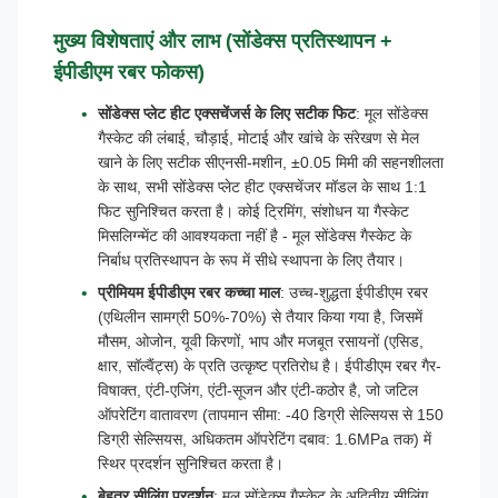
मुख्य विशेषताएं और लाभ (सोंडेक्स प्रतिस्थापन +
ईपीडीएम रबर फोकस)
सोंडेक्स प्लेट हीट एक्सचेंजर्स के लिए सटीक फिट
: मूल सोंडेक्स
गैस्केट की लंबाई, चौड़ाई, मोटाई और खांचे के संरेखण से मेल
खाने के लिए सटीक सीएनसी-मशीन, ±0.05 मिमी की सहनशीलता
के साथ, सभी सोंडेक्स प्लेट हीट एक्सचेंजर मॉडल के साथ 1:1
फिट सुनिश्चित करता है। कोई ट्रिमिंग, संशोधन या गैस्केट
मिसलिग्न्मेंट की आवश्यकता नहीं है - मूल सोंडेक्स गैस्केट के
निर्बाध प्रतिस्थापन के रूप में सीधे स्थापना के लिए तैयार।
प्रीमियम ईपीडीएम रबर कच्चा माल
: उच्च-शुद्धता ईपीडीएम रबर
(एथिलीन सामग्री 50%-70%) से तैयार किया गया है, जिसमें
मौसम, ओजोन, यूवी किरणों, भाप और मजबूत रसायनों (एसिड,
क्षार, सॉल्वैंट्स) के प्रति उत्कृष्ट प्रतिरोध है। ईपीडीएम रबर गैर-
विषाक्त, एंटी-एजिंग, एंटी-सूजन और एंटी-कठोर है, जो जटिल
ऑपरेटिंग वातावरण (तापमान सीमा: -40 डिग्री सेल्सियस से 150
डिग्री सेल्सियस, अधिकतम ऑपरेटिंग दबाव: 1.6MPa तक) में
स्थिर प्रदर्शन सुनिश्चित करता है।
बेहतर सीलिंग प्रदर्शन
: मूल सोंडेक्स गैस्केट के अद्वितीय सीलिंग