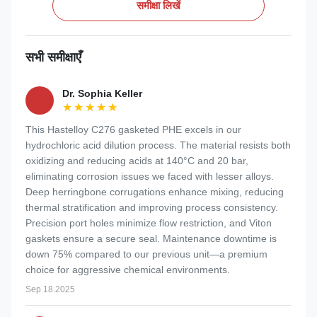
समीक्षा लिखें
सभी समीक्षाएँ
Dr. Sophia Keller
★★★★★
★★★★★
This Hastelloy C276 gasketed PHE excels in our
hydrochloric acid dilution process. The material resists both
oxidizing and reducing acids at 140°C and 20 bar,
eliminating corrosion issues we faced with lesser alloys.
Deep herringbone corrugations enhance mixing, reducing
thermal stratification and improving process consistency.
Precision port holes minimize flow restriction, and Viton
gaskets ensure a secure seal. Maintenance downtime is
down 75% compared to our previous unit—a premium
choice for aggressive chemical environments.
Sep 18.2025