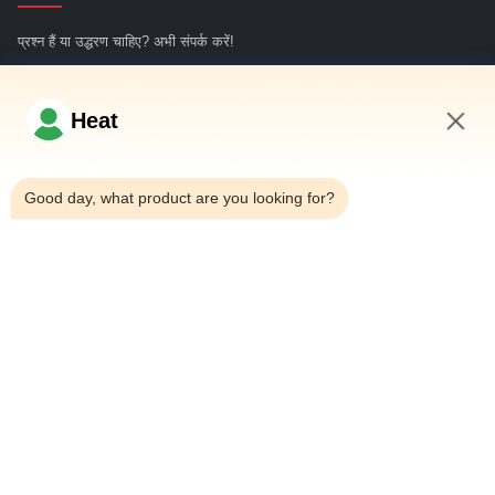
प्रश्न हैं या उद्धरण चाहिए? अभी संपर्क करें!
अभी पूछताछ करें
Heat
11:17 AM
त्वरित लिंक
Good day, what product are you looking for?
घर
हमारे बारे में
उत्पादों
हमसे संपर्क करें
संपर्क विवरण
पता:
घराना 101, 6# कार्यालय भवन, 21 Jutai रोड, Wangtai स्ट्रीट,
Huangdao जिला, Qingdao शहर, शेडोंग प्रांत, चीन