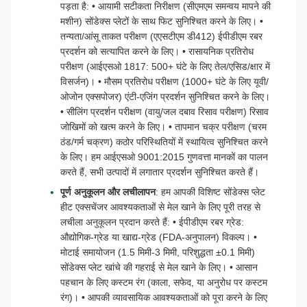
पड़ता है: • आयामी सटीकता निरीक्षण (सीएमएम समन्वय मापने की
मशीन) सोंडेक्स प्लेटों के साथ फिट सुनिश्चित करने के लिए। •
तन्यता/आंसू ताकत परीक्षण (एएसटीएम डी412) ईपीडीएम रबर
प्रदर्शन को सत्यापित करने के लिए। • रासायनिक प्रतिरोध
परीक्षण (आईएसओ 1817: 500+ घंटे के लिए तेल/एसिड/क्षार में
विसर्जन)। • मौसम प्रतिरोध परीक्षण (1000+ घंटे के लिए यूवी/
ओजोन एक्सपोजर) एंटी-एजिंग प्रदर्शन सुनिश्चित करने के लिए।
• सीलिंग प्रदर्शन परीक्षण (वायु/जल दबाव रिसाव परीक्षण) रिसाव
जोखिमों को खत्म करने के लिए। • तापमान चक्र परीक्षण (चरम
ठंड/गर्म चक्रण) कठोर परिस्थितियों में स्थायित्व सुनिश्चित करने
के लिए। हम आईएसओ 9001:2015 गुणवत्ता मानकों का पालन
करते हैं, सभी उत्पादों में लगातार प्रदर्शन सुनिश्चित करते हैं।
पूर्ण अनुकूलन और लचीलापन
: हम आपकी विशिष्ट सोंडेक्स प्लेट
हीट एक्सचेंजर आवश्यकताओं से मेल खाने के लिए पूरी तरह से
लचीला अनुकूलन प्रदान करते हैं: • ईपीडीएम रबर ग्रेड:
औद्योगिक-ग्रेड या खाद्य-ग्रेड (FDA-अनुपालन) विकल्प। •
मोटाई समायोजन (1.5 मिमी-3 मिमी, परिशुद्धता ±0.1 मिमी)
सोंडेक्स प्लेट खांचे की गहराई से मेल खाने के लिए। • आसान
पहचान के लिए कस्टम रंग (काला, सफेद, या अनुरोध पर कस्टम
रंग)। • आपकी व्यावसायिक आवश्यकताओं को पूरा करने के लिए