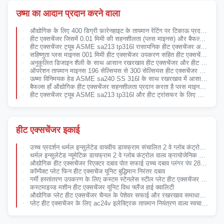
उष्मा का आदान प्रदान करने वाला
औद्योगिक के लिए 400 डिग्री फ़ारेनहाइट के तापमान रेटिंग पर टिकाऊ प्रदर्शन की पेशकश करने वाला आसान रखरखाव हीट एक्सचेंजर
हीट एक्सचेंजर जिसमें 0.01 मिमी की सहनशीलता (प्लस माइनस) और बैफल्स हैं, और इनपुट वोल्टेज डीसी 48v है, जो ऊर्जा रिकवरी सिस्टम के लिए आदर्श है
हीट एक्सचेंजर ट्यूब ASME sa213 tp316l रासायनिक हीट एक्सचेंजर अनुकूलित डिजाइन शैली हीट एक्सचेंज प्रदर्शन की पेशकश
सहिष्णुता प्लस माइनस 001 मिमी हीट एक्सचेंजर उपकरण सहित हीट एक्सचेंजर हेड ASME sa240 SS 316l थर्मल ट्रांसफर और स्थायित्व के लिए डिज़ाइन किया गया
अनुकूलित डिजाइन शैली के साथ आसान रखरखाव हीट एक्सचेंजर और हीट एक्सचेंजर ट्यूब ASME sa213 tp316l थर्मल ट्रांसफर के लिए
ऑपरेशन तापमान माइनस 196 सेल्सियस से 300 सेल्सियस हीट एक्सचेंजर गर्मी हस्तांतरण के लिए उच्च सटीकता और तापमान रेटिंग 400 फ़ारेनहाइट प्रदान करता है
ऊष्मा विनिमयक हेड ASME sa240 SS 316l के साथ रखरखाव में आसान एयर हीट एक्सचेंजर, थर्मल एक्सचेंज अनुप्रयोगों के लिए बिल्कुल सही
बैफल्स हाँ औद्योगिक हीट एक्सचेंजर सहनशीलता प्रदान करता है प्लस माइनस 001 मिमी स्थिर और थर्मल प्रबंधन के लिए इंजीनियर किया गया
हीट एक्सचेंजर ट्यूब ASME sa213 tp316l और हीट ट्रांसफर के लिए आसान रखरखाव को शामिल करते हुए उच्च सटीकता हीट एक्सचेंजर
हीट एक्सचेंजर इकाई
उच्च प्रदर्शन थर्मल इन्सुलेटेड वायवीय डायफ्राम संचालित 2 वे ग्लोब कंट्रोल वाल्व क्रायोजेनिक तरल पदार्थ के सटीक विनियमन के लिए
थर्मल इन्सुलेटेड न्यूमेटिक डायफ्राम 2 वे ग्लोब कंट्रोल वाल्व क्रायोजेनिक तरल पदार्थों को विनियमित करने के लिए
औद्योगिक हीट एक्सचेंजर रिएक्टर दबाव पोत सफाई उच्च दबाव प्लंगर पंप 280bar
कॉम्पैक्ट प्लेट फिन हीट एक्सचेंज यूनिट बुद्धिमान निरंतर दबाव
गर्मी हस्तांतरण उपकरण के लिए कस्टम स्टेनलेस स्टील प्लेट हीट एक्सचेंजर यूनिट
कस्टमाइज्ड मशीन हीट एक्सचेंजर यूनिट विथ फ्लैंज हाई क्वालिटी
औद्योगिक प्लेट हीट एक्सचेंजर चैनल के पेशेवर सफाई और रखरखाव समाधान के लिए क्षैतिज परिशुद्धता फ्लशिंग पंप
प्लेट हीट एक्सचेंजर के लिए ac24v इलेक्ट्रिक तापमान नियंत्रण वाल्व स्वचालित नियंत्रण ऊर्जा की बचत और हीटिंग और कूलिंग सिस्टम के लिए विश्वसनीय तापमान नियंत्रण वाल्व