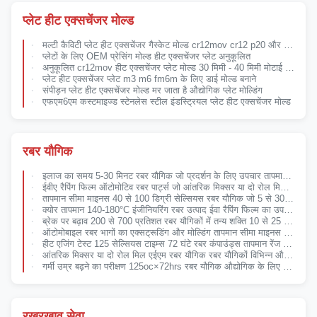
प्लेट हीट एक्सचेंजर मोल्ड
मल्टी कैविटी प्लेट हीट एक्सचेंजर गैस्केट मोल्ड cr12mov cr12 p20 और मिश्र धातु इस्पात विकल्प
प्लेटों के लिए OEM प्रेसिंग मोल्ड हीट एक्सचेंजर प्लेट अनुकूलित
अनुकूलित cr12mov हीट एक्सचेंजर प्लेट मोल्ड 30 मिमी - 40 मिमी मोटाई Phe मोल्ड
प्लेट हीट एक्सचेंजर प्लेट m3 m6 fm6m के लिए डाई मोल्ड बनाने
संपीड़न प्लेट हीट एक्सचेंजर मोल्ड मर जाता है औद्योगिक प्लेट मोल्डिंग
एफएम6एम कस्टमाइज्ड स्टेनलेस स्टील इंडस्ट्रियल प्लेट हीट एक्सचेंजर मोल्ड
रबर यौगिक
इलाज का समय 5-30 मिनट रबर यौगिक जो प्रदर्शन के लिए उपचार तापमान 140-180 डिग्री सेल्सियस और 200-700% तक तोड़ने के लिए विस्तार प्रदान करते हैं
ईवीए रैपिंग फिल्म ऑटोमोटिव रबर पार्ट्स जो आंतरिक मिक्सर या दो रोल मिल का उपयोग करके बनाई गई हैं जो लंबे समय तक चलने वाली कार्यक्षमता सुनिश्चित करती हैं
तापमान सीमा माइनस 40 से 100 डिग्री सेल्सियस रबर यौगिक जो 5 से 30 मिनट तक उपचार समय प्रदान करते हैं प्रसंस्करण के लिए डिज़ाइन किए गए
क्योर तापमान 140-180°C इंजीनियरिंग रबर उत्पाद ईवा रैपिंग फिल्म का उपयोग करके विश्वसनीयता और मजबूती के लिए डिज़ाइन किए गए
ब्रेक पर बढ़ाव 200 से 700 प्रतिशत रबर यौगिकों में तन्य शक्ति 10 से 25 एमपीए औद्योगिक घटक के लिए
ऑटोमोबाइल रबर भागों का एक्सट्रूडिंग और मोल्डिंग तापमान सीमा माइनस 40°C से 100°C वाहनों के लिए सीलिंग और इन्सुलेशन समाधान
हीट एजिंग टेस्ट 125 सेल्सियस टाइम्स 72 घंटे रबर कंपाउंड्स तापमान रेंज माइनस 50 सेल्सियस से 150 सेल्सियस जिसमें ईवा रैपिंग फिल्म शामिल है
आंतरिक मिक्सर या दो रोल मिल एईएम रबर यौगिक रबर यौगिकों विभिन्न औद्योगिक वातावरण में के लिए इंजीनियर
गर्मी उम्र बढ़ने का परीक्षण 125oc×72hrs रबर यौगिक औद्योगिक के लिए ईवीए रैपिंग फिल्म के साथ ब्रेक पर 200-700 प्रतिशत तक लम्बाई प्रदान करते हैं
रखरखाव सेवा