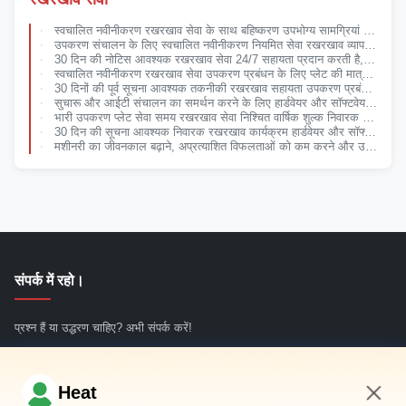
स्वचालित नवीनीकरण रखरखाव सेवा के साथ बहिष्करण उपभोग्य सामग्रियां उपयोगकर्ता क्षति रद्द नीति 30 दिन की सूचना आवश्यक सहायता
उपकरण संचालन के लिए स्वचालित नवीनीकरण नियमित सेवा रखरखाव व्यापक निवारक और सुधारात्मक रखरखाव
30 दिन की नोटिस आवश्यक रखरखाव सेवा 24/7 सहायता प्रदान करती है, जिसमें उपभोज्य वस्तुएं और उपयोगकर्ता क्षति शामिल नहीं है, प्रदर्शन सुनिश्चित करती है
स्वचालित नवीनीकरण रखरखाव सेवा उपकरण प्रबंधन के लिए प्लेट की मात्रा के अनुसार मूल भागों का उपयोग किया और सेवा समय का उपयोग
30 दिनों की पूर्व सूचना आवश्यक तकनीकी रखरखाव सहायता उपकरण प्रबंधन और डाउनटाइम को कम करने के लिए साइट पर दूरस्थ सहायता सेवाएं
सुचारू और आईटी संचालन का समर्थन करने के लिए हार्डवेयर और सॉफ्टवेयर कार्यों को कवर करने वाला मासिक या त्रैमासिक अनुसूचित रखरखाव समर्थन
भारी उपकरण प्लेट सेवा समय रखरखाव सेवा निश्चित वार्षिक शुल्क निवारक और सुधारात्मक रखरखाव की मात्रा
30 दिन की सूचना आवश्यक निवारक रखरखाव कार्यक्रम हार्डवेयर और सॉफ्टवेयर पर केंद्रित रखरखाव प्रदान करने और सिस्टम विफलताओं को कम करने के लिए
मशीनरी का जीवनकाल बढ़ाने, अप्रत्याशित विफलताओं को कम करने और उत्पादन निरंतरता में सुधार के लिए डिज़ाइन की गई पेशेवर रखरखाव सेवा
संपर्क में रहो।
प्रश्न हैं या उद्धरण चाहिए? अभी संपर्क करें!
अभी पूछताछ करें
Heat