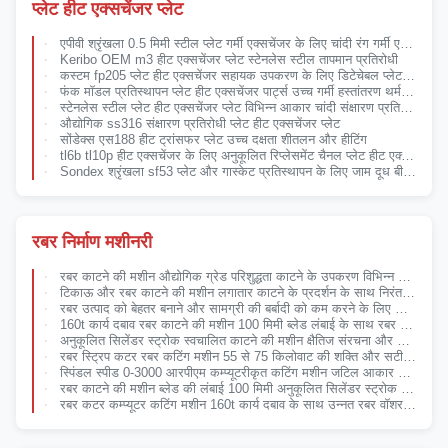
प्लेट हीट एक्सचेंजर प्लेट
एपीवी श्रृंखला 0.5 मिमी स्टील प्लेट गर्मी एक्सचेंजर के लिए चांदी रंग गर्मी एक्सचेंजर भागों
Keribo OEM m3 हीट एक्सचेंजर प्लेट स्टेनलेस स्टील तापमान प्रतिरोधी
कस्टम fp205 प्लेट हीट एक्सचेंजर सहायक उपकरण के लिए डिटेचेबल प्लेट गैस्केट सेट उच्च दक्षता ऊर्जा संरक्षण और स्वच्छ
फंक मॉडल प्रतिस्थापन प्लेट हीट एक्सचेंजर पार्ट्स उच्च गर्मी हस्तांतरण थर्मल प्रौद्योगिकी
स्टेनलेस स्टील प्लेट हीट एक्सचेंजर प्लेट विभिन्न आकार चांदी संक्षारण प्रतिरोधी आसान स्थापित करने के लिए पीएचई
औद्योगिक ss316 संक्षारण प्रतिरोधी प्लेट हीट एक्सचेंजर प्लेट
सोंडेक्स एस188 हीट ट्रांसफर प्लेट उच्च दक्षता शीतलन और हीटिंग
tl6b tl10p हीट एक्सचेंजर के लिए अनुकूलित रिप्लेसमेंट चैनल प्लेट हीट एक्सचेंजर सीलिंग
Sondex श्रृंखला sf53 प्लेट और गास्केट प्रतिस्थापन के लिए जाम दूध बीयर चिलर PHE
रबर निर्माण मशीनरी
रबर काटने की मशीन औद्योगिक ग्रेड परिशुद्धता काटने के उपकरण विभिन्न रबर सामग्री और अनुप्रयोगों के लिए उपयुक्त
टिकाऊ और रबर काटने की मशीन लगातार काटने के प्रदर्शन के साथ निरंतर रबर प्रसंस्करण का समर्थन करने के लिए डिज़ाइन किया गया
रबर उत्पाद को बेहतर बनाने और सामग्री की बर्बादी को कम करने के लिए साफ और चिकनी कटाई के लिए डिज़ाइन की गई प्रेसिजन रबर कटिंग मशीन
160t कार्य दबाव रबर काटने की मशीन 100 मिमी ब्लेड लंबाई के साथ रबर सामग्री के सटीक काटने के लिए डिज़ाइन किया गया
अनुकूलित सिलेंडर स्ट्रोक स्वचालित काटने की मशीन क्षैतिज संरचना और सटीक औद्योगिक सामग्री काटने के समाधान के लिए डिज़ाइन किया गया
रबर स्ट्रिप कटर रबर कटिंग मशीन 55 से 75 किलोवाट की शक्ति और सटीक काटने के लिए 3000rmin तक की चर धुरी गति के साथ
स्पिंडल स्पीड 0-3000 आरपीएम कम्प्यूटरीकृत कटिंग मशीन जटिल आकार और डिज़ाइन के लिए अनुकूलित वर्किंग लेयर कटिंग सिस्टम
रबर काटने की मशीन ब्लेड की लंबाई 100 मिमी अनुकूलित सिलेंडर स्ट्रोक औद्योगिक रबर प्रसंस्करण जरूरतों के लिए अनुकूलित
रबर कटर कम्प्यूटर कटिंग मशीन 160t कार्य दबाव के साथ उन्नत रबर वॉशर काटने की क्षमता प्रदान करता है