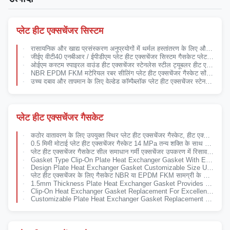
प्लेट हीट एक्सचेंजर सिस्टम
रासायनिक और खाद्य प्रसंस्करण अनुप्रयोगों में थर्मल हस्तांतरण के लिए औद्योगिक प्लेट हीट एक्सचेंजर सिस्टम
जीईए वीटी40 एनबीआर / ईपीडीएम प्लेट हीट एक्सचेंजर सिस्टम गैसकेट प्लेट हीट एक्सचेंजर के लिए
ओईएम कस्टम स्पाइरल वाउंड हीट एक्सचेंजर स्टेनलेस स्टील ट्यूबलर हीट एक्सचेंजर
NBR EPDM FKM मटेरियल रबर सीलिंग प्लेट हीट एक्सचेंजर गैस्केट सोंडेक्स सीरीज s43 ग्लूड या क्लिप टाइप
उच्च दबाव और तापमान के लिए वेल्डेड कॉम्पैब्लॉक प्लेट हीट एक्सचेंजर स्टेनलेस स्टील कस्टम औद्योगिक हीट एक्सचेंजर
प्लेट हीट एक्सचेंजर गैसकेट
कठोर वातावरण के लिए उपयुक्त स्थिर प्लेट हीट एक्सचेंजर गैस्केट, हीट एक्सचेंजर्स के लिए दीर्घकालिक सीलिंग समाधान प्रदान करता है
0.5 मिमी मोटाई प्लेट हीट एक्सचेंजर गैस्केट 14 MPa तन्य शक्ति के साथ प्रभावी सीलिंग के लिए
प्लेट हीट एक्सचेंजर गैसकेट सील समाधान गर्मी एक्सचेंजर उपकरण में रिसाव को रोकने और दबाव बनाए रखने के लिए
Gasket Type Clip-On Plate Heat Exchanger Gasket With Excellent Sealing Performance
Design Plate Heat Exchanger Gasket Customizable Size Up To 25 Bar Pressure Range
प्लेट हीट एक्सचेंजर के लिए गैसकेट NBR या EPDM FKM सामग्री के साथ फैक्टरी मूल्य आपूर्ति OEM ब्रांड विभिन्न प्रकार के लिए
1.5mm Thickness Plate Heat Exchanger Gasket Provides Effective Sealing With 14 MPa Tensile Strength
Clip-On Heat Exchanger Gasket Replacement For Excellent Sealing Performance In Industrial Applications
Customizable Plate Heat Exchanger Gasket Replacement For Danfoss Plate With Effective Sealing And Sealing Properties