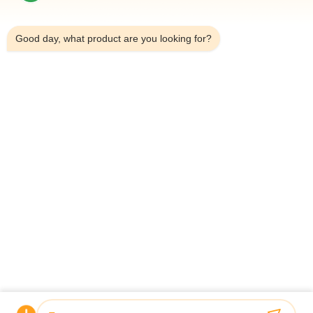
8:00 PM
त्वरित लिंक
Good day, what product are you looking for?
घर
हमारे बारे में
उत्पादों
हमसे संपर्क करें
संपर्क विवरण
पता:
घराना 101, 6# कार्यालय भवन, 21 Jutai रोड, Wangtai स्ट्रीट,
Huangdao जिला, Qingdao शहर, शेडोंग प्रांत, चीन
ईमेल:
juanita@zxcompounding.com
टेलीफोन:
86-0532-15865517711
कॉपीराइट © 2025-2026 Keribo Heat Exchange Equipment (Qingdao) CO., Ltd.