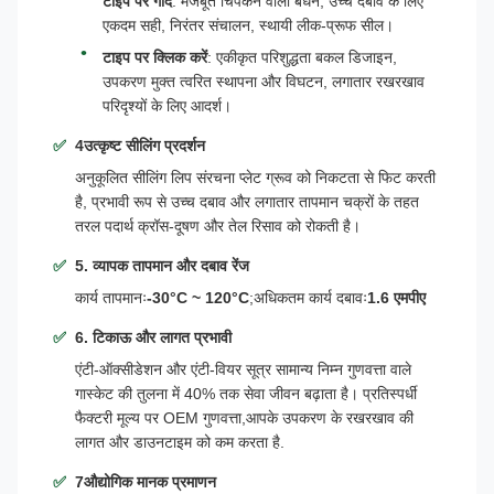
टाइप पर गोंद
: मजबूत चिपकने वाला बंधन, उच्च दबाव के लिए
एकदम सही, निरंतर संचालन, स्थायी लीक-प्रूफ सील।
टाइप पर क्लिक करें
: एकीकृत परिशुद्धता बकल डिजाइन,
उपकरण मुक्त त्वरित स्थापना और विघटन, लगातार रखरखाव
परिदृश्यों के लिए आदर्श।
4उत्कृष्ट सीलिंग प्रदर्शन
अनुकूलित सीलिंग लिप संरचना प्लेट ग्रूव को निकटता से फिट करती
है, प्रभावी रूप से उच्च दबाव और लगातार तापमान चक्रों के तहत
तरल पदार्थ क्रॉस-दूषण और तेल रिसाव को रोकती है।
5. व्यापक तापमान और दबाव रेंज
कार्य तापमानः
-30°C ~ 120°C
;अधिकतम कार्य दबावः
1.6 एमपीए
6. टिकाऊ और लागत प्रभावी
एंटी-ऑक्सीडेशन और एंटी-वियर सूत्र सामान्य निम्न गुणवत्ता वाले
गास्केट की तुलना में 40% तक सेवा जीवन बढ़ाता है। प्रतिस्पर्धी
फैक्टरी मूल्य पर OEM गुणवत्ता,आपके उपकरण के रखरखाव की
लागत और डाउनटाइम को कम करता है.
7औद्योगिक मानक प्रमाणन