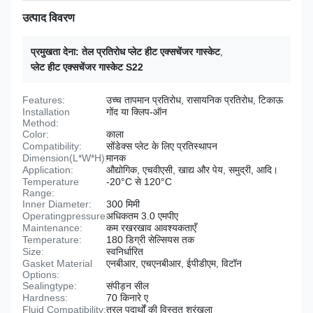
उत्पाद विवरण
प्रमुखता देना:
तेल प्रतिरोध प्लेट हीट एक्सचेंजर गास्केट
,
प्लेट हीट एक्सचेंजर गास्केट S22
Features:
उच्च तापमान प्रतिरोध, रासायनिक प्रतिरोध, टिकाऊ
Installation
गोंद या क्लिप-ऑन
Method:
Color:
काला
Compatibility:
सोंडेक्स प्लेट के लिए प्रतिस्थापन
Dimension(L*W*H):
मानक
Application:
औद्योगिक, एचवीएसी, खाद्य और पेय, समुद्री, आदि।
Temperature
-20°C से 120°C
Range:
Inner Diameter:
300 मिमी
Operatingpressure:
अधिकतम 3.0 एमपीए
Maintenance:
कम रखरखाव आवश्यकताएँ
Temperature:
180 डिग्री सेल्सियस तक
Size:
स्वनिर्धारित
Gasket Material
एनबीआर, एचएनबीआर, ईपीडीएम, विटॉन
Options:
Sealingtype:
संपीड़न सील
Hardness:
70 किनारे ए
Fluid Compatibility:
तरल पदार्थों की विस्तृत श्रृंखला