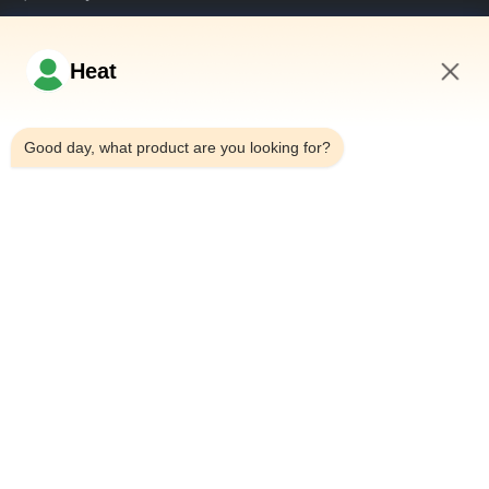
अभी पूछताछ करें
Heat
8:38 AM
त्वरित लिंक
Good day, what product are you looking for?
घर
हमारे बारे में
उत्पादों
हमसे संपर्क करें
संपर्क विवरण
पता:
घराना 101, 6# कार्यालय भवन, 21 Jutai रोड, Wangtai स्ट्रीट,
Huangdao जिला, Qingdao शहर, शेडोंग प्रांत, चीन
ईमेल:
Juanita@zxphe.com