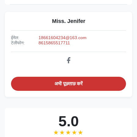
Miss. Jenifer
ईमेल:
18661604234@163.com
टेलीफोन:
8615865517711
अभी पूछताछ करें
5.0
★★★★★
★★★★★