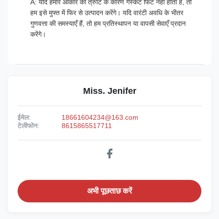
A: यदि हमारे आकार की त्रुटि के कारण गैस्केट फिट नहीं होता है, तो
हम इसे मुफ्त में फिर से उत्पादन करेंगे। यदि वारंटी अवधि के भीतर
गुणवत्ता की समस्याएँ हैं, तो हम प्रतिस्थापन या वापसी सेवाएँ प्रदान
करेंगे।
Miss. Jenifer
ईमेल:
18661604234@163.com
टेलीफोन:
8615865517711
अभी पूछताछ करें