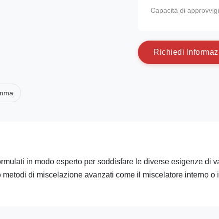
Capacità di approvvi
R
i
c
h
i
e
d
i
I
n
f
o
r
m
a
z
omma
rmulati in modo esperto per soddisfare le diverse esigenze di va
do metodi di miscelazione avanzati come il miscelatore interno o i