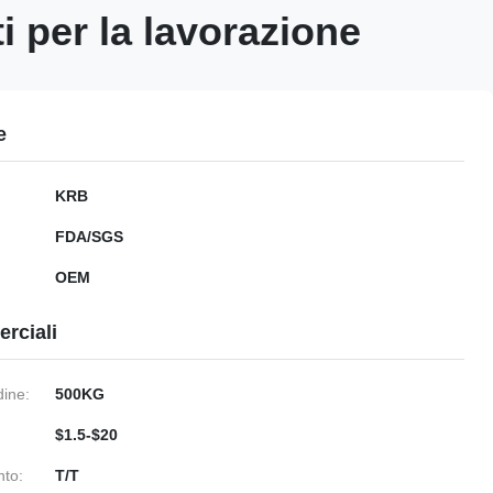
i per la lavorazione
e
KRB
FDA/SGS
OEM
rciali
dine:
500KG
$1.5-$20
nto:
T/T