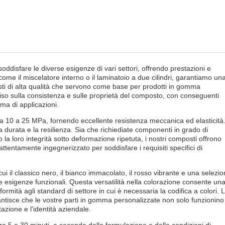
ddisfare le diverse esigenze di vari settori, offrendo prestazioni e
ome il miscelatore interno o il laminatoio a due cilindri, garantiamo un
ti di alta qualità che servono come base per prodotti in gomma
ciso sulla consistenza e sulle proprietà del composto, con conseguenti
ma di applicazioni.
da 10 a 25 MPa, fornendo eccellente resistenza meccanica ed elasticità
 la durata e la resilienza. Sia che richiediate componenti in grado di
o la loro integrità sotto deformazione ripetuta, i nostri composti offrono
è attentamente ingegnerizzato per soddisfare i requisiti specifici di
cui il classico nero, il bianco immacolato, il rosso vibrante e una selezi
tre esigenze funzionali. Questa versatilità nella colorazione consente un
formità agli standard di settore in cui è necessaria la codifica a colori. 
antisce che le vostre parti in gomma personalizzate non solo funzionino
azione e l'identità aziendale.