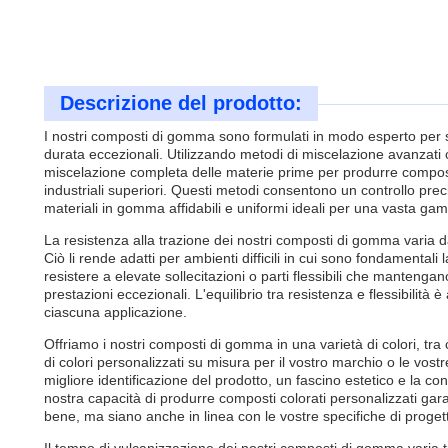
Descrizione del prodotto:
I nostri composti di gomma sono formulati in modo esperto per so
durata eccezionali. Utilizzando metodi di miscelazione avanzati c
miscelazione completa delle materie prime per produrre compos
industriali superiori. Questi metodi consentono un controllo pre
materiali in gomma affidabili e uniformi ideali per una vasta gam
La resistenza alla trazione dei nostri composti di gomma varia 
Ciò li rende adatti per ambienti difficili in cui sono fondamentali
resistere a elevate sollecitazioni o parti flessibili che mantengan
prestazioni eccezionali. L'equilibrio tra resistenza e flessibilità 
ciascuna applicazione.
Offriamo i nostri composti di gomma in una varietà di colori, tra 
di colori personalizzati su misura per il vostro marchio o le vos
migliore identificazione del prodotto, un fascino estetico e la con
nostra capacità di produrre composti colorati personalizzati gar
bene, ma siano anche in linea con le vostre specifiche di progett