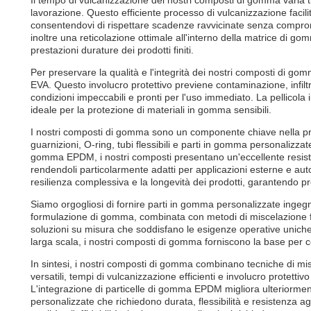
Il tempo di vulcanizzazione dei nostri composti di gomma varia t
lavorazione. Questo efficiente processo di vulcanizzazione facilita
consentendovi di rispettare scadenze ravvicinate senza comprome
inoltre una reticolazione ottimale all'interno della matrice di
prestazioni durature dei prodotti finiti.
Per preservare la qualità e l'integrità dei nostri composti di gom
EVA. Questo involucro protettivo previene contaminazione, infiltra
condizioni impeccabili e pronti per l'uso immediato. La pellicola 
ideale per la protezione di materiali in gomma sensibili.
I nostri composti di gomma sono un componente chiave nella pro
guarnizioni, O-ring, tubi flessibili e parti in gomma personalizza
gomma EPDM, i nostri composti presentano un'eccellente resistenz
rendendoli particolarmente adatti per applicazioni esterne e aut
resilienza complessiva e la longevità dei prodotti, garantendo prest
Siamo orgogliosi di fornire parti in gomma personalizzate ingeg
formulazione di gomma, combinata con metodi di miscelazione fle
soluzioni su misura che soddisfano le esigenze operative uniche.
larga scala, i nostri composti di gomma forniscono la base per com
In sintesi, i nostri composti di gomma combinano tecniche di mis
versatili, tempi di vulcanizzazione efficienti e involucro protettiv
L'integrazione di particelle di gomma EPDM migliora ulteriorment
personalizzate che richiedono durata, flessibilità e resistenza ag