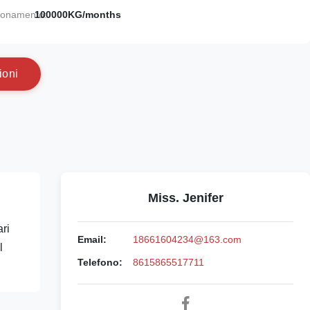
gionamento:
100000KG/months
i
o
n
i
Miss. Jenifer
ri
Email:
18661604234@163.com
l
Telefono:
8615865517711