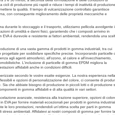
ra 5 e 30 minuti, a seconda della formulazione e delle condizioni di
 cicli di produzione più rapidi e riduce i tempi di inattività di produzion
ttere la qualità. Il tempo di vulcanizzazione controllato garantisce
 gomma, con conseguente miglioramento delle proprietà meccaniche e
ma durante lo stoccaggio e il trasporto, utilizziamo pellicola avvolgente 
zioni di umidità e danni fisici, garantendo che i composti arrivino in
in EVA è durevole e resistente ai fattori ambientali, rendendola una scel
duzione di una vasta gamma di prodotti in gomma industriali, tra cui
te progettate per soddisfare specifiche precise. Incorporando particelle d
a agli agenti atmosferici, all'ozono, al calore e all'invecchiamento,
omobilistiche. L'inclusione di particelle di gomma EPDM migliora la
azioni affidabili anche in condizioni difficili.
nerizzate secondo le vostre esatte esigenze. La nostra esperienza nell
ssibili e opzioni di personalizzazione del colore, ci consente di produ
 Sia che abbiate bisogno di produzione in piccoli lotti o di produzione 
ponenti in gomma affidabili e di alta qualità in vari settori.
celazione avanzate, resistenza alla trazione superiore, opzioni di color
o in EVA per fornire materiali eccezionali per prodotti in gomma industrial
e le loro prestazioni, rendendoli un'ottima scelta per parti in gomma
li stress ambientali. Affidatevi ai nostri composti di gomma per fornire l