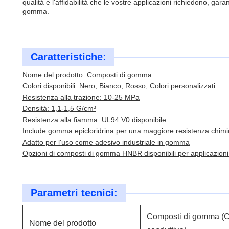
qualità e l'affidabilità che le vostre applicazioni richiedono, gara
gomma.
Caratteristiche:
Nome del prodotto: Composti di gomma
Colori disponibili: Nero, Bianco, Rosso, Colori personalizzati
Resistenza alla trazione: 10-25 MPa
Densità: 1,1-1,5 G/cm³
Resistenza alla fiamma: UL94 V0 disponibile
Include gomma epicloridrina per una maggiore resistenza chimi
Adatto per l'uso come adesivo industriale in gomma
Opzioni di composti di gomma HNBR disponibili per applicazioni 
Parametri tecnici:
Composti di gomma (
Nome del prodotto