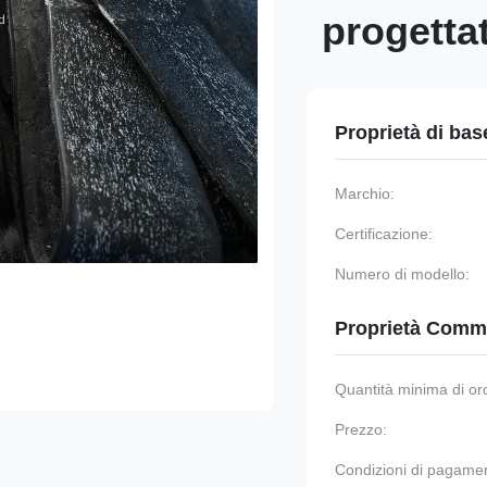
progettat
Proprietà di bas
Marchio:
Certificazione:
Numero di modello:
Proprietà Comme
Quantità minima di or
Prezzo:
Condizioni di pagame