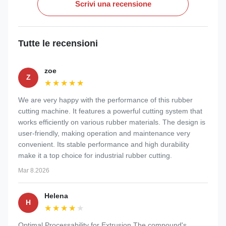
Scrivi una recensione
Tutte le recensioni
zoe
Z
★★★★★
★★★★★
We are very happy with the performance of this rubber
cutting machine. It features a powerful cutting system that
works efficiently on various rubber materials. The design is
user-friendly, making operation and maintenance very
convenient. Its stable performance and high durability
make it a top choice for industrial rubber cutting.
Mar 8.2026
Helena
H
★★★★★
★★★★★
Optimal Processability for Extrusion The compound's