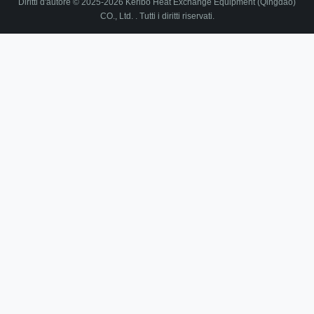
Diritti d'autore © 2025-2026 Keribo Heat Exchange Equipment (Qingdao)
CO., Ltd. . Tutti i diritti riservati.