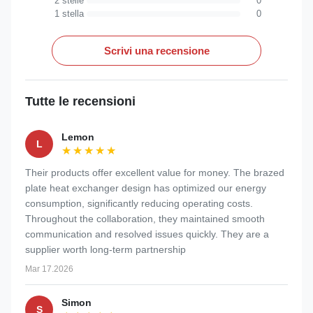
2 stelle
0
1 stella
0
Scrivi una recensione
Tutte le recensioni
Lemon
L
★★★★★
★★★★★
Their products offer excellent value for money. The brazed
plate heat exchanger design has optimized our energy
consumption, significantly reducing operating costs.
Throughout the collaboration, they maintained smooth
communication and resolved issues quickly. They are a
supplier worth long-term partnership
Mar 17.2026
Simon
S