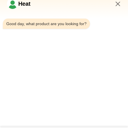
Heat
Link Veloci
1:48 PM
Good day, what product are you looking for?
Casa
Chi siamo
prodotti
Contattici
Dettagli di contatto
Indirizzo:
Casa 101, 6# Edificio per uffici, n.21 Jutai Road, Wangtai
Street, Huangdao District, Qingdao City, Provincia di
Shandong, Cina
Email:
Juanita@zxphe.com
Telefono:
0086-532-15865517711