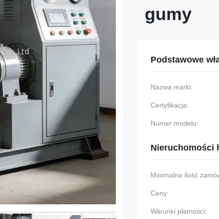
gumy
Podstawowe wła
Nazwa marki:
Certyfikacja:
Numer modelu:
Nieruchomości 
Minimalna ilość zamów
Ceny:
Warunki płatności: