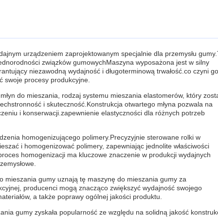
ajnym urządzeniem zaprojektowanym specjalnie dla przemysłu gumy.
i jednorodności związków gumowychMaszyna wyposażona jest w silny
rantujący niezawodną wydajność i długoterminową trwałość.co czyni g
ć swoje procesy produkcyjne.
młyn do mieszania, rodzaj systemu mieszania elastomerów, który zost
echstronność i skuteczność.Konstrukcja otwartego młyna pozwala na
zeniu i konserwacji.zapewnienie elastyczności dla różnych potrzeb
ządzenia homogenizującego polimery.Precyzyjnie sterowane rolki w
eszać i homogenizować polimery, zapewniając jednolite właściwości
 proces homogenizacji ma kluczowe znaczenie w produkcji wydajnych
rzemysłowe.
do mieszania gumy uznają tę maszynę do mieszania gumy za
kcyjnej, producenci mogą znacząco zwiększyć wydajność swojego
eriałów, a także poprawy ogólnej jakości produktu.
nia gumy zyskała popularność ze względu na solidną jakość konstrukc