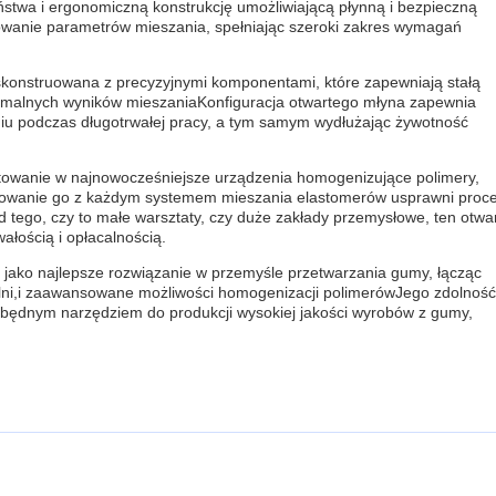
wa i ergonomiczną konstrukcję umożliwiającą płynną i bezpieczną
wanie parametrów mieszania, spełniając szeroki zakres wymagań
 skonstruowana z precyzyjnymi komponentami, które zapewniają stałą
optymalnych wyników mieszaniaKonfiguracja otwartego młyna zapewnia
niu podczas długotrwałej pracy, a tym samym wydłużając żywotność
owanie w najnowocześniejsze urządzenia homogenizujące polimery,
growanie go z każdym systemem mieszania elastomerów usprawni proc
 tego, czy to małe warsztaty, czy duże zakłady przemysłowe, ten otwa
łością i opłacalnością.
 jako najlepsze rozwiązanie w przemyśle przetwarzania gumy, łącząc
eszalni,i zaawansowane możliwości homogenizacji polimerówJego zdolność
ezbędnym narzędziem do produkcji wysokiej jakości wyrobów z gumy,