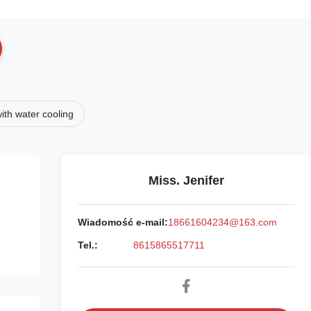
ith water cooling
Miss. Jenifer
Wiadomość e-mail:
18661604234@163.com
Tel.:
8615865517711