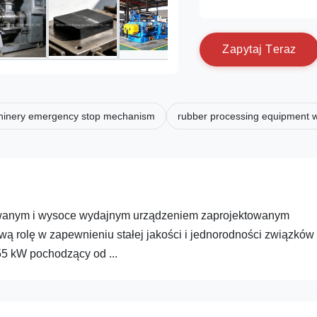
Z
a
p
y
t
a
j
T
e
r
a
z
hinery emergency stop mechanism
rubber processing equipment w
owanym i wysoce wydajnym urządzeniem zaprojektowanym
ą rolę w zapewnieniu stałej jakości i jednorodności związków
5 kW pochodzący od ...