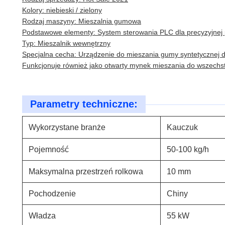
Kolory: niebieski / zielony
Rodzaj maszyny: Mieszalnia gumowa
Podstawowe elementy: System sterowania PLC dla precyzyjnej 
Typ: Mieszalnik wewnętrzny
Specjalna cecha: Urządzenie do mieszania gumy syntetycznej 
Funkcjonuje również jako otwarty mynek mieszania do wszechs
Parametry techniczne:
Wykorzystane branże
Kauczuk
Pojemność
50-100 kg/h
Maksymalna przestrzeń rolkowa
10 mm
Pochodzenie
Chiny
Władza
55 kW