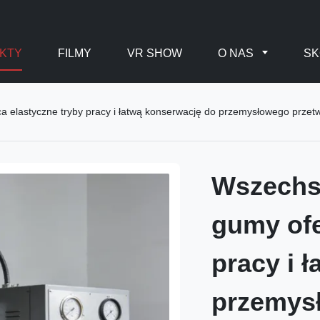
KTY
FILMY
VR SHOW
O NAS
SK
 elastyczne tryby pracy i łatwą konserwację do przemysłowego prze
Wszechs
gumy ofe
pracy i 
przemys