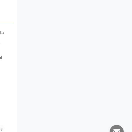
Ta
o
ał
ji