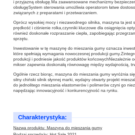
i przyjazną obsługę.Ma zaawansowane mechanizmy bezpieczeńst
obsługęSystem sterowania umożliwia operatorom łatwe dostoso
związanych z preparatami i przetwarzaniem.
Oprócz wysokiej mocy i niezawodnego silnika, maszyna ta jest
prędkość i ciśnienie rolka,czynniki kluczowe dla osiągnięcia 
również doskonałe rozpraszanie ciepła, zapobiegając przegrza
sprzętu.
Inwestowanie w tę maszynę do mieszania gumy oznacza inwest
które spełniają wymagania nowoczesnej produkcji gumy.Zinte
produkcji i podniesie jakość produktów końcowychNiezależnie od
mikser zapewnia doskonałą równowagę między wydajnością, trwa
Ogólnie rzecz biorąc, maszyna do mieszania gumy wyróżnia się
silny chiński silnik słynnej marki, wydajny otwarty projekt mi
do jednolitego mieszania elastomerów i polimerów czyni go ni
napędzając innowacyjność i konkurencyjność na rynku.
Charakterystyka:
Nazwa produktu: Maszyna do mieszania gumy
Rodzaj sprzedaży: Hot Sale 2021