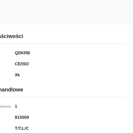
ściwości
QDKRB
CE/ISO
Xk
handlowe
ienia:
1
$15000
T/T,L/C