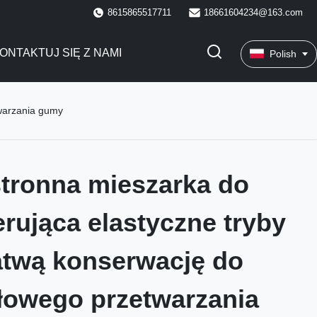
8615865517711
18661604234@163.com
ONTAKTUJ SIĘ Z NAMI
Polish
twarzania gumy
tronna mieszarka do
rująca elastyczne tryby
łatwą konserwację do
łowego przetwarzania