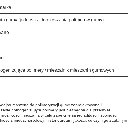
marka
ia gumy (jednostka do mieszania polimerów gumy)
wane
ne
ogenizujące polimery / mieszalnik mieszanin gumowych
dajną maszyną do polimeryzacji gumy zaprojektowaną i
nie homogenizujące polimery jest niezbędne dla przemysłu
ożliwości mieszania w celu zapewnienia jednolitości i spójności
ość z międzynarodowymi standardami jakości, co czyni go zaufanym