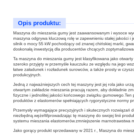
Opis produktu:
Maszyna do mieszania gumy jest zaawansowanym i wysoce wyd
maszyna odgrywa kluczową rolę w zapewnieniu stałej jakości 
silnik o mocy 55 kW pochodzący od znanej chińskiej marki, gwa
doskonałą inwestycją dla producentów chcących zoptymalizowa
Ta maszyna do mieszania gumy jest klasyfikowana jako otwarty 
szeroko przyjęty w przemyśle kauczuku ze względu na jego wsz
łatwe załadunek i rozładunek surowców, a także prosty w czyszc
produkcyjnych.
Jedną z najważniejszych cech tej maszyny jest jej rola jako ur
otwartym zakładzie mieszania pracują razem, aby dokładnie zmi
fizyczne i jednolitej jakości końcowego związku gumowego.Ten
produktów z elastomerów spełniających rygorystyczne normy p
Przemysły wymagające precyzyjnych i skutecznych rozwiązań 
niezbędną.wężeWprowadzając tę maszynę do swojej linii produ
systemu mieszania elastomerów.zmniejszenie marnotrawstwa mat
Jako gorący produkt sprzedawany w 2021 r., Maszyna do miesza