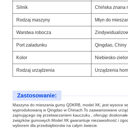
Silnik
Chińska znana 
Rodzaj maszyny
Młyn do mieszan
Warstwa robocza
Zindywidualizo
Port załadunku
Qingdao, Chiny
Kolor
Niebiesko-zielo
Rodzaj urządzenia
Urządzenia hom
Zastosowanie:
Maszyna do mieszania gumy QDKRB, model XK, jest wysoce wy
wyprodukowaną w Qingdao w Chinach.To zaawansowane urządze
zajmującego się przetwarzaniem kauczuku., oferując doskonałe m
związków gumowych.Model XK gwarantuje niezawodność i zgodn
wyborem dla przedsiębiorstw na całym świecie.