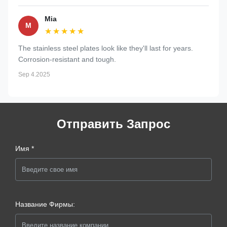
Mia
M
★★★★★
★★★★★
The stainless steel plates look like they'll last for years.
Corrosion-resistant and tough.
Sep 4.2025
Отправить Запрос
Имя *
Название Фирмы: