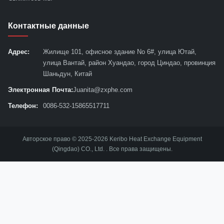
Контактные данные
Адрес:
Жилище 101, офисное здание No 6#, улица Ютай,
улица Вантай, район Хуандао, город Циндао, провинция
Шаньдун, Китай
Электронная Почта:
Juanita@zxphe.com
Телефон:
0086-532-15865517711
Авторское право © 2025-2026 Keribo Heat Exchange Equipment
(Qingdao) CO., Ltd. . Все права защищены.