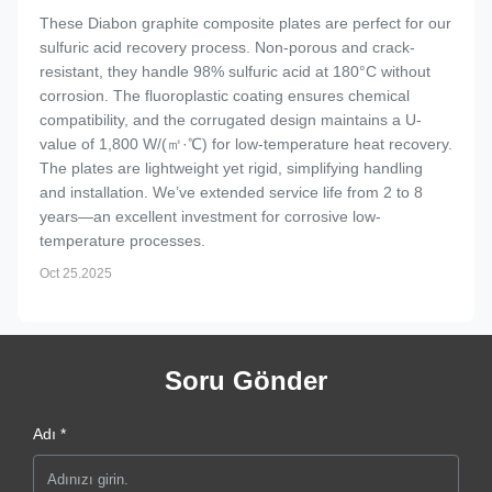
These Diabon graphite composite plates are perfect for our
sulfuric acid recovery process. Non-porous and crack-
resistant, they handle 98% sulfuric acid at 180°C without
corrosion. The fluoroplastic coating ensures chemical
compatibility, and the corrugated design maintains a U-
value of 1,800 W/(㎡·℃) for low-temperature heat recovery.
The plates are lightweight yet rigid, simplifying handling
and installation. We’ve extended service life from 2 to 8
years—an excellent investment for corrosive low-
temperature processes.
Oct 25.2025
Soru Gönder
Adı *