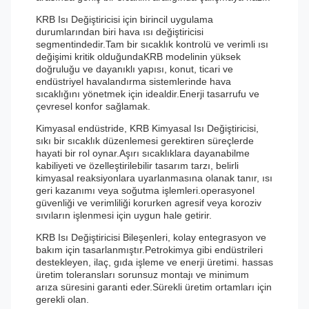
KRB Isı Değiştiricisi için birincil uygulama
durumlarından biri hava ısı değiştiricisi
segmentindedir.Tam bir sıcaklık kontrolü ve verimli ısı
değişimi kritik olduğundaKRB modelinin yüksek
doğruluğu ve dayanıklı yapısı, konut, ticari ve
endüstriyel havalandırma sistemlerinde hava
sıcaklığını yönetmek için idealdir.Enerji tasarrufu ve
çevresel konfor sağlamak.
Kimyasal endüstride, KRB Kimyasal Isı Değiştiricisi,
sıkı bir sıcaklık düzenlemesi gerektiren süreçlerde
hayati bir rol oynar.Aşırı sıcaklıklara dayanabilme
kabiliyeti ve özelleştirilebilir tasarım tarzı, belirli
kimyasal reaksiyonlara uyarlanmasına olanak tanır, ısı
geri kazanımı veya soğutma işlemleri.operasyonel
güvenliği ve verimliliği korurken agresif veya koroziv
sıvıların işlenmesi için uygun hale getirir.
KRB Isı Değiştiricisi Bileşenleri, kolay entegrasyon ve
bakım için tasarlanmıştır.Petrokimya gibi endüstrileri
destekleyen, ilaç, gıda işleme ve enerji üretimi. hassas
üretim toleransları sorunsuz montajı ve minimum
arıza süresini garanti eder.Sürekli üretim ortamları için
gerekli olan.