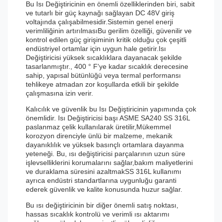
Bu Isı Değiştiricinin en önemli özelliklerinden biri, sabit
ve tutarlı bir güç kaynağı sağlayan DC 48V giriş
voltajında çalışabilmesidir.Sistemin genel enerji
verimliliğinin artırılmasıBu gerilim özelliği, güvenilir ve
kontrol edilen güç girişiminin kritik olduğu çok çeşitli
endüstriyel ortamlar için uygun hale getirir.Isı
Değiştiricisi yüksek sıcaklıklara dayanacak şekilde
tasarlanmıştır., 400 ° F'ye kadar sıcaklık derecesine
sahip, yapısal bütünlüğü veya termal performansı
tehlikeye atmadan zor koşullarda etkili bir şekilde
çalışmasına izin verir.
Kalıcılık ve güvenlik bu Isı Değiştiricinin yapımında çok
önemlidir. Isı Değiştiricisi başı ASME SA240 SS 316L
paslanmaz çelik kullanılarak üretilir,Mükemmel
korozyon direnciyle ünlü bir malzeme, mekanik
dayanıklılık ve yüksek basınçlı ortamlara dayanma
yeteneği. Bu, ısı değiştiricisi parçalarının uzun süre
işlevselliklerini korumalarını sağlar,bakım maliyetlerini
ve duraklama süresini azaltmakSS 316L kullanımı
ayrıca endüstri standartlarına uygunluğu garanti
ederek güvenlik ve kalite konusunda huzur sağlar.
Bu ısı değiştiricinin bir diğer önemli satış noktası,
hassas sıcaklık kontrolü ve verimli ısı aktarımı