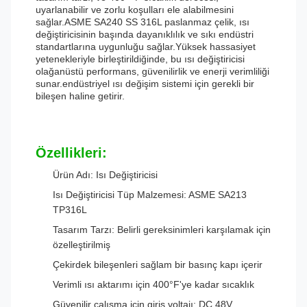
uyarlanabilir ve zorlu koşulları ele alabilmesini
sağlar.ASME SA240 SS 316L paslanmaz çelik, ısı
değiştiricisinin başında dayanıklılık ve sıkı endüstri
standartlarına uygunluğu sağlar.Yüksek hassasiyet
yetenekleriyle birleştirildiğinde, bu ısı değiştiricisi
olağanüstü performans, güvenilirlik ve enerji verimliliği
sunar.endüstriyel ısı değişim sistemi için gerekli bir
bileşen haline getirir.
Özellikleri:
Ürün Adı: Isı Değiştiricisi
Isı Değiştiricisi Tüp Malzemesi: ASME SA213
TP316L
Tasarım Tarzı: Belirli gereksinimleri karşılamak için
özelleştirilmiş
Çekirdek bileşenleri sağlam bir basınç kapı içerir
Verimli ısı aktarımı için 400°F'ye kadar sıcaklık
Güvenilir çalışma için giriş voltajı: DC 48V