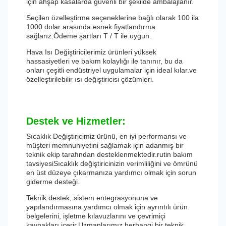
için ahşap kasalarda güvenli bir şekilde ambalajlanır.
Seçilen özelleştirme seçeneklerine bağlı olarak 100 ila
1000 dolar arasında esnek fiyatlandırma
sağlarız.Ödeme şartları T / T ile uygun.
Hava Isı Değiştiricilerimiz ürünleri yüksek
hassasiyetleri ve bakım kolaylığı ile tanınır, bu da
onları çeşitli endüstriyel uygulamalar için ideal kılar.ve
özelleştirilebilir ısı değiştiricisi çözümleri.
Destek ve Hizmetler:
Sıcaklık Değiştiricimiz ürünü, en iyi performansı ve
müşteri memnuniyetini sağlamak için adanmış bir
teknik ekip tarafından desteklenmektedir.rutin bakım
tavsiyesiSıcaklık değiştiricinizin verimliliğini ve ömrünü
en üst düzeye çıkarmanıza yardımcı olmak için sorun
giderme desteği.
Teknik destek, sistem entegrasyonuna ve
yapılandırmasına yardımcı olmak için ayrıntılı ürün
belgelerini, işletme kılavuzlarını ve çevrimiçi
kaynakları içerir.Uzmanlarımız herhangi bir teknik