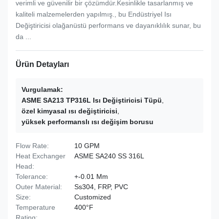
verimli ve güvenilir bir çözümdür.Kesinlikle tasarlanmış ve
kaliteli malzemelerden yapılmış., bu Endüstriyel Isı
Değiştiricisi olağanüstü performans ve dayanıklılık sunar, bu
da ...
Ürün Detayları
Vurgulamak:
ASME SA213 TP316L Isı Değiştiricisi Tüpü
,
özel kimyasal ısı değiştiricisi
,
yüksek performanslı ısı değişim borusu
Flow Rate:
10 GPM
Heat Exchanger
ASME SA240 SS 316L
Head:
Tolerance:
+-0.01 Mm
Outer Material:
Ss304, FRP, PVC
Size:
Customized
Temperature
400°F
Rating: