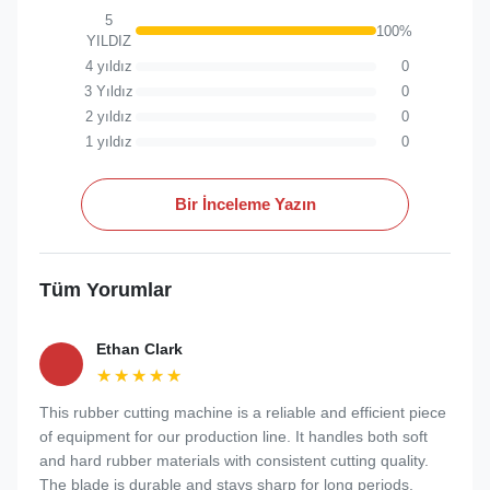
5
100%
YILDIZ
4 yıldız
0
3 Yıldız
0
2 yıldız
0
1 yıldız
0
Bir İnceleme Yazın
Tüm Yorumlar
Ethan Clark
★★★★★
★★★★★
This rubber cutting machine is a reliable and efficient piece
of equipment for our production line. It handles both soft
and hard rubber materials with consistent cutting quality.
The blade is durable and stays sharp for long periods,