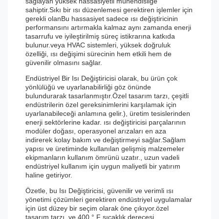
sağlayan yüksek hassasiyetli mühendisliğe
sahiptir.Sıkı bir ısı düzenlemesi gerektiren işlemler için
gerekli olanBu hassasiyet sadece ısı değiştiricinin
performansını artırmakla kalmaz aynı zamanda enerji
tasarrufu ve iyileştirilmiş süreç istikrarına katkıda
bulunur.veya HVAC sistemleri, yüksek doğruluk
özelliği, ısı değişimi sürecinin hem etkili hem de
güvenilir olmasını sağlar.
Endüstriyel Bir Isı Değiştiricisi olarak, bu ürün çok
yönlülüğü ve uyarlanabilirliği göz önünde
bulundurarak tasarlanmıştır.Özel tasarım tarzı, çeşitli
endüstrilerin özel gereksinimlerini karşılamak için
uyarlanabileceği anlamına gelir.), üretim tesislerinden
enerji sektörlerine kadar. ısı değiştiricisi parçalarının
modüler doğası, operasyonel arızaları en aza
indirerek kolay bakım ve değiştirmeyi sağlar.Sağlam
yapısı ve üretiminde kullanılan gelişmiş malzemeler
ekipmanların kullanım ömrünü uzatır., uzun vadeli
endüstriyel kullanım için uygun maliyetli bir yatırım
haline getiriyor.
Özetle, bu Isı Değiştiricisi, güvenilir ve verimli ısı
yönetimi çözümleri gerektiren endüstriyel uygulamalar
için üst düzey bir seçim olarak öne çıkıyor.özel
tasarım tarzı, ve 400 ° F sıcaklık derecesi,