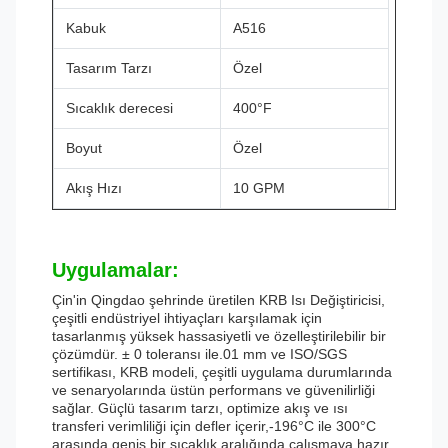
Kabuk
A516
Tasarım Tarzı
Özel
Sıcaklık derecesi
400°F
Boyut
Özel
Akış Hızı
10 GPM
Uygulamalar:
Çin'in Qingdao şehrinde üretilen KRB Isı Değiştiricisi,
çeşitli endüstriyel ihtiyaçları karşılamak için
tasarlanmış yüksek hassasiyetli ve özelleştirilebilir bir
çözümdür. ± 0 toleransı ile.01 mm ve ISO/SGS
sertifikası, KRB modeli, çeşitli uygulama durumlarında
ve senaryolarında üstün performans ve güvenilirliği
sağlar. Güçlü tasarım tarzı, optimize akış ve ısı
transferi verimliliği için defler içerir,-196°C ile 300°C
arasında geniş bir sıcaklık aralığında çalışmaya hazır.