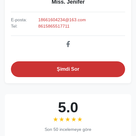
Miss. Jenifer
E-posta:
18661604234@163.com
Tel:
8615865517711
Şimdi Sor
5.0
★★★★★
★★★★★
Son 50 incelemeye göre