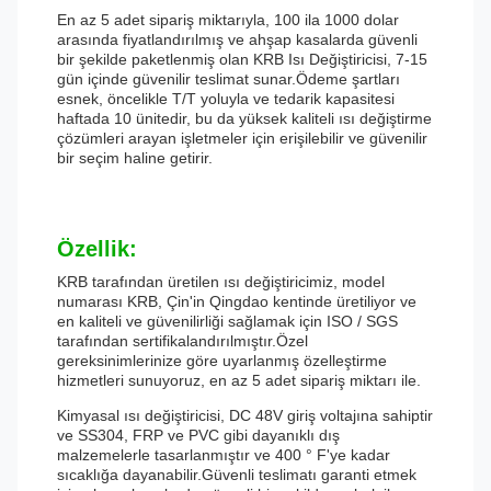
En az 5 adet sipariş miktarıyla, 100 ila 1000 dolar
arasında fiyatlandırılmış ve ahşap kasalarda güvenli
bir şekilde paketlenmiş olan KRB Isı Değiştiricisi, 7-15
gün içinde güvenilir teslimat sunar.Ödeme şartları
esnek, öncelikle T/T yoluyla ve tedarik kapasitesi
haftada 10 ünitedir, bu da yüksek kaliteli ısı değiştirme
çözümleri arayan işletmeler için erişilebilir ve güvenilir
bir seçim haline getirir.
Özellik:
KRB tarafından üretilen ısı değiştiricimiz, model
numarası KRB, Çin'in Qingdao kentinde üretiliyor ve
en kaliteli ve güvenilirliği sağlamak için ISO / SGS
tarafından sertifikalandırılmıştır.Özel
gereksinimlerinize göre uyarlanmış özelleştirme
hizmetleri sunuyoruz, en az 5 adet sipariş miktarı ile.
Kimyasal ısı değiştiricisi, DC 48V giriş voltajına sahiptir
ve SS304, FRP ve PVC gibi dayanıklı dış
malzemelerle tasarlanmıştır ve 400 ° F'ye kadar
sıcaklığa dayanabilir.Güvenli teslimatı garanti etmek