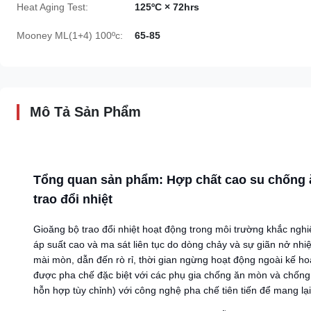
Heat Aging Test:
125ºC × 72hrs
Mooney ML(1+4) 100ºc:
65-85
Mô Tả Sản Phẩm
Tổng quan sản phẩm: Hợp chất cao su chống 
trao đổi nhiệt
Gioăng bộ trao đổi nhiệt hoạt động trong môi trường khắc nghiệ
áp suất cao và ma sát liên tục do dòng chảy và sự giãn nở nh
mài mòn, dẫn đến rò rỉ, thời gian ngừng hoạt động ngoài kế hoạ
được pha chế đặc biệt với các phụ gia chống ăn mòn và chống
hỗn hợp tùy chỉnh) với công nghệ pha chế tiên tiến để mang lại