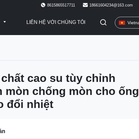
8615865517711
18661604234@163.com
I
LIÊN HỆ VỚI CHÚNG TÔI
Viet
chất cao su tùy chỉnh
n mòn chống mòn cho ống
o đổi nhiệt
ản