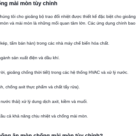
ng mài mòn tùy chỉnh
ng tôi cho gioăng bộ trao đổi nhiệt được thiết kế đặc biệt cho gioăng
ăn mòn và mài mòn là những mối quan tâm lớn. Các ứng dụng chính bao
 kép, tấm bán hàn) trong các nhà máy chế biến hóa chất.
ngành sản xuất điện và dầu khí.
ời, gioăng chống thời tiết) trong các hệ thống HVAC và xử lý nước.
h, chống axit thực phẩm và chất tẩy rửa).
 nước thải) xử lý dung dịch axit, kiềm và muối.
u cầu cả khả năng chịu nhiệt và chống mài mòn.
chống ăn mòn chống mài mòn tùy chỉnh?