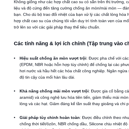
Không giống như các hợp chất cao su có sẵn trên thị trường, c
liệu và độ cứng đến tăng cường chống ăn mòn/mài mòn — đảm
bạn. Cho dù bộ trao đổi nhiệt của bạn xử lý các chất lỏng hóa
hợp chất cao su của chúng tôi vẫn duy trì tính toàn vẹn của mối
trở lên so với các giải pháp thay thế tiêu chuẩn.
Các tính năng & lợi ích chính (Tập trung vào
Hiệu suất chống ăn mòn vượt trội
: Được pha chế với cá
(EPDM, NBR hoặc hỗn hợp tùy chỉnh) để chống lại các phươ
hơi nước và hầu hết các hóa chất công nghiệp. Ngăn ngừa s
độ tin cậy của mối hàn lâu dài.
Khả năng chống mài mòn vượt trội
: Được gia cố bằng cá
aramid) và công nghệ lưu hóa tiên tiến, giảm thiểu mài mòn
lỏng và các hạt. Giảm đáng kể tần suất thay gioăng và chi ph
Giải pháp tùy chỉnh hoàn toàn
: Được điều chỉnh theo nh
chống thời tiết/ôzôn, NBR chống dầu, Silicone chịu nhiệt độ