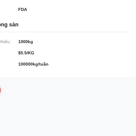
FDA
ộng sản
thiểu:
1000kg
$5.5/KG
100000kg/tuần