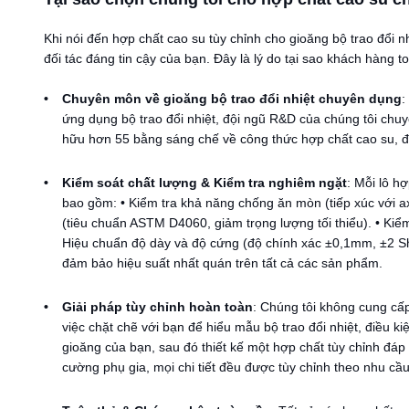
Khi nói đến hợp chất cao su tùy chỉnh cho gioăng bộ trao đổi
đối tác đáng tin cậy của bạn. Đây là lý do tại sao khách hàng t
Chuyên môn về gioăng bộ trao đổi nhiệt chuyên dụng
:
ứng dụng bộ trao đổi nhiệt, đội ngũ R&D của chúng tôi ch
hữu hơn 55 bằng sáng chế về công thức hợp chất cao su, đ
Kiểm soát chất lượng & Kiểm tra nghiêm ngặt
: Mỗi lô h
bao gồm: • Kiểm tra khả năng chống ăn mòn (tiếp xúc với a
(tiêu chuẩn ASTM D4060, giảm trọng lượng tối thiểu). • Kiểm
Hiệu chuẩn độ dày và độ cứng (độ chính xác ±0,1mm, ±2 Sho
đảm bảo hiệu suất nhất quán trên tất cả các sản phẩm.
Giải pháp tùy chỉnh hoàn toàn
: Chúng tôi không cung cấp
việc chặt chẽ với bạn để hiểu mẫu bộ trao đổi nhiệt, điều k
gioăng của bạn, sau đó thiết kế một hợp chất tùy chỉnh đá
cường phụ gia, mọi chi tiết đều được tùy chỉnh theo nhu cầ