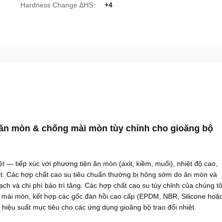
Hardness Change ΔHS:
+4
ăn mòn & chống mài mòn tùy chỉnh cho gioăng bộ
t — tiếp xúc với phương tiện ăn mòn (axit, kiềm, muối), nhiệt độ cao,
iệt. Các hợp chất cao su tiêu chuẩn thường bị hỏng sớm do ăn mòn và
ch và chi phí bảo trì tăng. Các hợp chất cao su tùy chỉnh của chúng tô
 mài mòn, kết hợp các gốc đàn hồi cao cấp (EPDM, NBR, Silicone hoặ
 hiệu suất mục tiêu cho các ứng dụng gioăng bộ trao đổi nhiệt.