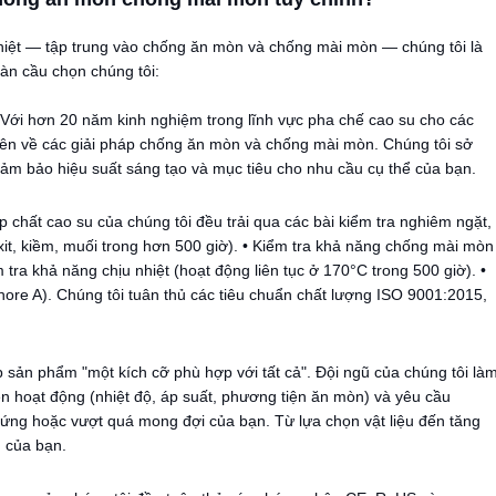
 nhiệt — tập trung vào chống ăn mòn và chống mài mòn — chúng tôi là
oàn cầu chọn chúng tôi:
 Với hơn 20 năm kinh nghiệm trong lĩnh vực pha chế cao su cho các
uyên về các giải pháp chống ăn mòn và chống mài mòn. Chúng tôi sở
ảm bảo hiệu suất sáng tạo và mục tiêu cho nhu cầu cụ thể của bạn.
ợp chất cao su của chúng tôi đều trải qua các bài kiểm tra nghiêm ngặt,
xit, kiềm, muối trong hơn 500 giờ). • Kiểm tra khả năng chống mài mòn
 tra khả năng chịu nhiệt (hoạt động liên tục ở 170°C trong 500 giờ). •
re A). Chúng tôi tuân thủ các tiêu chuẩn chất lượng ISO 9001:2015,
 sản phẩm "một kích cỡ phù hợp với tất cả". Đội ngũ của chúng tôi là
iện hoạt động (nhiệt độ, áp suất, phương tiện ăn mòn) và yêu cầu
p ứng hoặc vượt quá mong đợi của bạn. Từ lựa chọn vật liệu đến tăng
u của bạn.