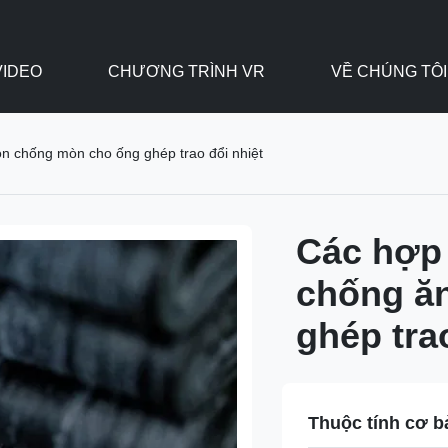
VIDEO
CHƯƠNG TRÌNH VR
VỀ CHÚNG TÔ
n chống mòn cho ống ghép trao đổi nhiệt
Các hợp 
chống ă
ghép tra
Thuộc tính cơ b