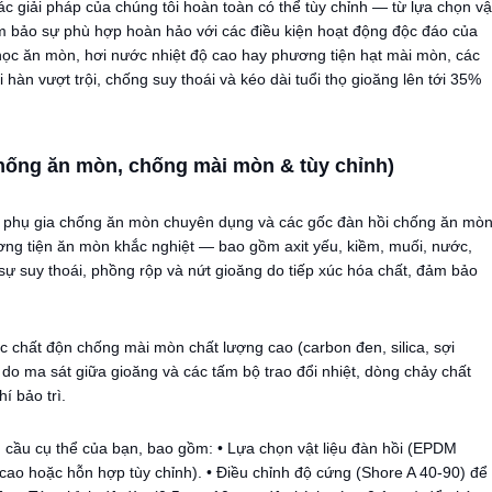
ác giải pháp của chúng tôi hoàn toàn có thể tùy chỉnh — từ lựa chọn vậ
 bảo sự phù hợp hoàn hảo với các điều kiện hoạt động độc đáo của
 học ăn mòn, hơi nước nhiệt độ cao hay phương tiện hạt mài mòn, các
 hàn vượt trội, chống suy thoái và kéo dài tuổi thọ gioăng lên tới 35%
 chống ăn mòn, chống mài mòn & tùy chỉnh)
c phụ gia chống ăn mòn chuyên dụng và các gốc đàn hồi chống ăn mò
ng tiện ăn mòn khắc nghiệt — bao gồm axit yếu, kiềm, muối, nước,
ự suy thoái, phồng rộp và nứt gioăng do tiếp xúc hóa chất, đảm bảo
c chất độn chống mài mòn chất lượng cao (carbon đen, silica, sợi
 do ma sát giữa gioăng và các tấm bộ trao đổi nhiệt, dòng chảy chất
í bảo trì.
u cầu cụ thể của bạn, bao gồm: • Lựa chọn vật liệu đàn hồi (EPDM
 cao hoặc hỗn hợp tùy chỉnh). • Điều chỉnh độ cứng (Shore A 40-90) để