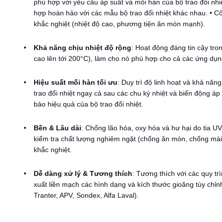
phù hợp với yêu cầu áp suất và mối hàn của bộ trao đổi n
hợp hoàn hảo với các mẫu bộ trao đổi nhiệt khác nhau. • 
khắc nghiệt (nhiệt độ cao, phương tiện ăn mòn mạnh).
Khả năng chịu nhiệt độ rộng
: Hoạt động đáng tin cậy tro
cao lên tới 200°C), làm cho nó phù hợp cho cả các ứng dụng
Hiệu suất mối hàn tối ưu
: Duy trì độ linh hoạt và khả nă
trao đổi nhiệt ngay cả sau các chu kỳ nhiệt và biến động áp 
bảo hiệu quả của bộ trao đổi nhiệt.
Bền & Lâu dài
: Chống lão hóa, oxy hóa và hư hại do tia U
kiểm tra chất lượng nghiêm ngặt (chống ăn mòn, chống mài 
khắc nghiệt.
Dễ dàng xử lý & Tương thích
: Tương thích với các quy tr
xuất liền mạch các hình dạng và kích thước gioăng tùy chỉnh
Tranter, APV, Sondex, Alfa Laval).