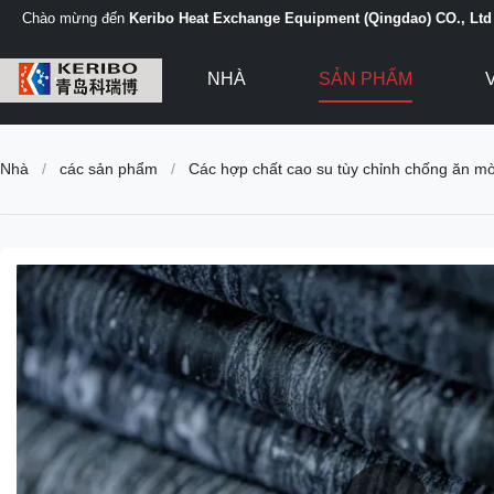
Chào mừng đến
Keribo Heat Exchange Equipment (Qingdao) CO., Ltd
NHÀ
SẢN PHẨM
Nhà
/
các sản phẩm
/
Các hợp chất cao su tùy chỉnh chống ăn mò