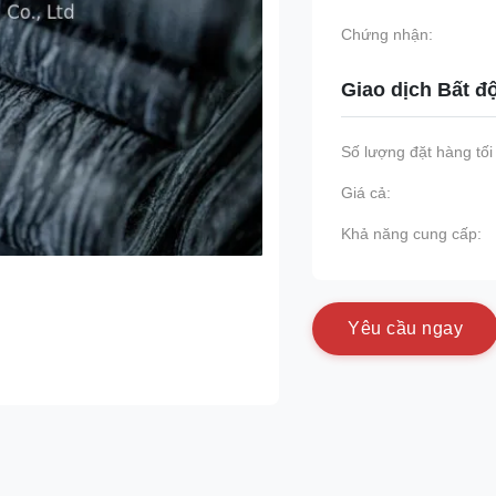
Chứng nhận:
Giao dịch Bất đ
Số lượng đặt hàng tối 
Giá cả:
Khả năng cung cấp:
Y
ê
u
c
ầ
u
n
g
a
y