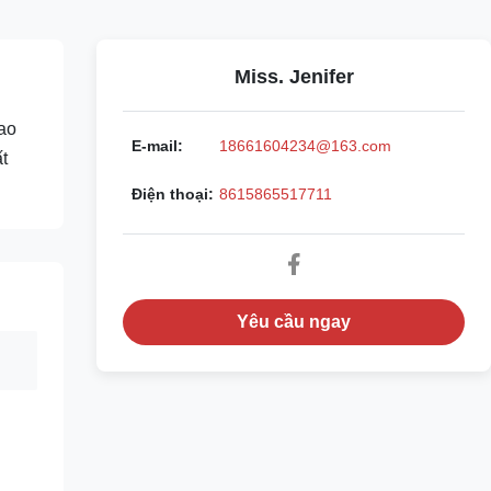
Miss. Jenifer
ao
E-mail:
18661604234@163.com
t
Điện thoại:
8615865517711
Yêu cầu ngay