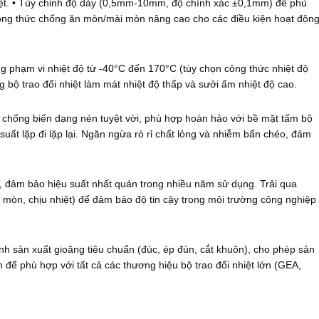
hiệt. • Tùy chỉnh độ dày (0,5mm-10mm, độ chính xác ±0,1mm) để phù
Công thức chống ăn mòn/mài mòn nâng cao cho các điều kiện hoạt độn
ng phạm vi nhiệt độ từ -40°C đến 170°C (tùy chọn công thức nhiệt độ
 bộ trao đổi nhiệt làm mát nhiệt độ thấp và sưởi ấm nhiệt độ cao.
ng chống biến dạng nén tuyệt vời, phù hợp hoàn hảo với bề mặt tấm bộ
suất lặp đi lặp lại. Ngăn ngừa rò rỉ chất lỏng và nhiễm bẩn chéo, đảm
V, đảm bảo hiệu suất nhất quán trong nhiều năm sử dụng. Trải qua
mòn, chịu nhiệt) để đảm bảo độ tin cậy trong môi trường công nghiệp
ình sản xuất gioăng tiêu chuẩn (đúc, ép đùn, cắt khuôn), cho phép sản
 để phù hợp với tất cả các thương hiệu bộ trao đổi nhiệt lớn (GEA,