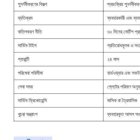
পুনর্নবীকরণের বিকল্প
স্বয়ংক্রিয় পুনর্নবী
ব্যতিক্রম
ব্যবহারকারী এবং ব্যব
বাতিলকরণ নীতি
৩০ দিনের নোটিশ প্র
সার্ভিস টাইপ
প্রতিরোধমূলক ও সংশ
গ্যারান্টি
২৪ মাস
পরিষেবা পরিসীমা
হার্ডওয়্যার এবং সফটও
সেবা সময়
প্লেটের পরিমাণ অনুযা
সার্ভিস ফ্রিকোয়েন্সি
মাসিক বা ত্রৈমাসিক
খুচরা যন্ত্রাংশ
ব্যবহারকৃত আসল অ