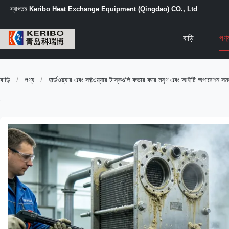
স্বাগতম
Keribo Heat Exchange Equipment (Qingdao) CO., Ltd
বাড়ি
পণ্
বাড়ি
/
পণ্য
/
হার্ডওয়্যার এবং সফ্টওয়্যার টাস্কগুলি কভার করে মসৃণ এবং আইটি অপারেশন সমর্থ