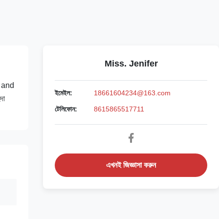
Miss. Jenifer
e and
ইমেইল:
18661604234@163.com
দা
টেলিফোন:
8615865517711
এখনই জিজ্ঞাসা করুন