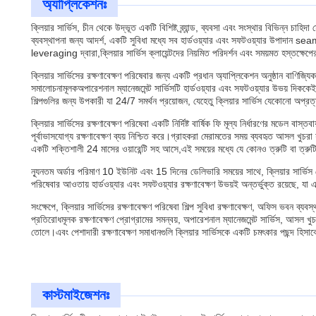
অ্যাপ্লিকেশনঃ
ক্লিয়ার সার্ভিস, চীন থেকে উদ্ভূত একটি বিশিষ্ট ব্র্যান্ড, ব্যবসা এবং সংস্থার বিভিন্ন চা
ব্যবস্থাপনা জন্য আদর্শ, একটি সুবিধা মধ্যে সব হার্ডওয়্যার এবং সফটওয়্যার উপাদান sea
leveraging দ্বারা,ক্লিয়ার সার্ভিস ক্লায়েন্টদের নিয়মিত পরিদর্শন এবং সময়মত হস্তক্ষে
ক্লিয়ার সার্ভিসের রক্ষণাবেক্ষণ পরিষেবার জন্য একটি প্রধান অ্যাপ্লিকেশন অনুষ্ঠান বা
সমালোচনামূলকঅপারেশনাল ম্যানেজমেন্ট সার্ভিসটি হার্ডওয়্যার এবং সফটওয়্যার উভয় দিকক
শিল্পগুলির জন্য উপকারী যা 24/7 সমর্থন প্রয়োজন, যেহেতু ক্লিয়ার সার্ভিস যেকোনো অপ্রত্য
ক্লিয়ার সার্ভিসের রক্ষণাবেক্ষণ পরিষেবা একটি নির্দিষ্ট বার্ষিক ফি মূল্য নির্ধারণের মডে
পূর্বাভাসযোগ্য রক্ষণাবেক্ষণ ব্যয় নিশ্চিত করে।গ্রাহকরা মেরামতের সময় ব্যবহৃত আসল খুচরা য
একটি শক্তিশালী 24 মাসের ওয়ারেন্টি সহ আসে,এই সময়ের মধ্যে যে কোনও ত্রুটি বা ত্রুটিগ
ন্যূনতম অর্ডার পরিমাণ 10 ইউনিট এবং 15 দিনের ডেলিভারি সময়ের সাথে, ক্লিয়ার সার্ভিস
পরিষেবার আওতায় হার্ডওয়্যার এবং সফটওয়্যার রক্ষণাবেক্ষণ উভয়ই অন্তর্ভুক্ত রয়েছে, যা
সংক্ষেপে, ক্লিয়ার সার্ভিসের রক্ষণাবেক্ষণ পরিষেবা শিল্প সুবিধা রক্ষণাবেক্ষণ, অফিস ভবন ব
প্রতিরোধমূলক রক্ষণাবেক্ষণ প্রোগ্রামের সমন্বয়, অপারেশনাল ম্যানেজমেন্ট সার্ভিস, আসল খু
তোলে।এবং পেশাদারী রক্ষণাবেক্ষণ সমাধানগুলি ক্লিয়ার সার্ভিসকে একটি চমৎকার পছন্দ হিসাবে খ
কাস্টমাইজেশনঃ