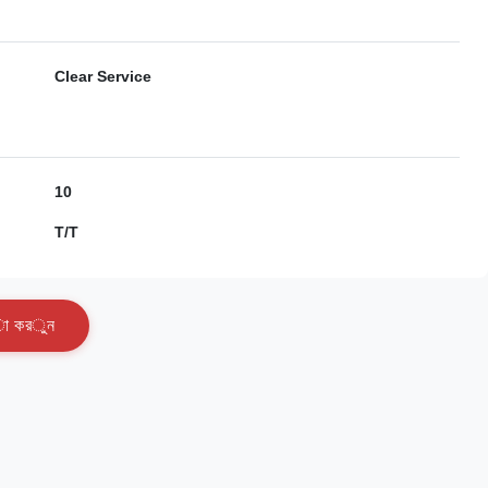
Clear Service
10
T/T
া
ক
র
ু
ন