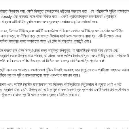
হিদা মেটাতে ডিজাইন করা একটি বিস্তৃত রক্ষণাবেক্ষণ পরিষেবা সরবরাহ করে।এই পরিষেবাটি সুবিধা রক্ষণাবেক্
mlessly এবং দক্ষতার সঙ্গে কাজ নিশ্চিত করে। একটি প্রতিরোধমূলক রক্ষণাবেক্ষণ প্রোগ্রাম
পের মাধ্যমে ডাউনটাইম হ্রাস করতে এবং ব্যয়বহুল মেরামত এড়াতে সহায়তা করে.
ণিজ্যিক ভবন, উত্পাদন উদ্ভিদ,এবং আইটি অবকাঠামো পরিবেশে যেখানে অবিচ্ছিন্ন অপারেশনাল আপটাইম
েই কভার করে, যা নিশ্চিত করে যে সমস্ত সিস্টেম সর্বোত্তম অবস্থায় রাখা হয়।এটি বিশেষত এমন
াশিত সমস্যার দ্রুত সমাধানের জন্য ২৪ ঘন্টা উপলব্ধতার গ্যারান্টি দেয়।
ল বাস্তবায়ন করতে চান এমন সংস্থাগুলির জন্য অত্যন্ত উপযুক্ত, যা বাজেটিংকে সহজ করে তোলে এবং
ন্ত্রাংশ থেকে উপকৃত হতে পারেন, যা তাদের সরঞ্জামগুলির নির্ভরযোগ্যতা এবং দীর্ঘায়ু বাড়ায়। পরিষেবাট
ুলি কার্যকরভাবে পরিচালিত হবে তা নিশ্চিত করার জন্য মানসিক শান্তি প্রদান করা.
 ছোট এবং বড় আকারের রক্ষণাবেক্ষণ চুক্তি উভয়ই সরবরাহ করে।সুষ্ঠু লেনদেন প্রক্রিয়া সহজতর করা
 এটিকে ব্যাপক সুবিধা রক্ষণাবেক্ষণের জন্য এক-স্টপ সমাধান করে।
্যবস্থাপনা এবং আইটি সিস্টেম রক্ষণাবেক্ষণ সহ বিভিন্ন পরিস্থিতিতে নিখুঁতভাবে উপযুক্ত।এটি একটি
চরা যন্ত্রাংশ এবং ২৪/৭ উপলভ্যতা এটিকে সুবিধা রক্ষণাবেক্ষণ ব্যবস্থাপনায় একটি অপরিহার্য অংশীদার 
ুঁজে পাবে যাতে স্থায়ী অপারেশনাল শ্রেষ্ঠত্ব নিশ্চিত করা যায়.