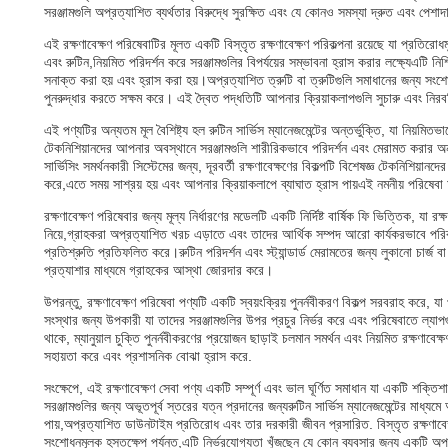
সরঞ্জামগুলি অপ্রত্যাশিত ব্যর্থতার বিরুদ্ধে সুরক্ষিত এবং যে কোনও সমস্যা দ্রুত এবং পেশ
এই রক্ষণাবেক্ষণ পরিষেবাটির মূলত একটি বিস্তৃত রক্ষণাবেক্ষণ পরিকল্পনা রয়েছে যা প্রতির
এবং রুটিন,নিয়মিত পরিদর্শন করে সরঞ্জামগুলির বিপর্যয়ের সম্ভাবনা হ্রাস করার লক্ষ্যেএটি
সনাক্ত করা হয় এবং হ্রাস করা হয়।অপ্রত্যাশিত ত্রুটি বা ত্রুটিগুলি সমাধানের জন্য সংশোধনম
পুনরুদ্ধার করতে সক্ষম করে। এই দ্বৈত পদ্ধতিটি আপনার ক্রিয়াকলাপগুলি সুচারু এবং নিরবচ
এই পণ্যটির অন্যতম মূল বৈশিষ্ট্য হল রুটিন সার্ভিস ম্যানেজমেন্টের অন্তর্ভুক্তি, যা নিয়মিতভা
টেকনিশিয়ানদের আপনার অবস্থানে সরঞ্জামগুলি শারীরিকভাবে পরিদর্শন এবং মেরামত করার অন
সার্ভিসিং সমর্থনকারী সিস্টেমের জন্য, দূরবর্তী রক্ষণাবেক্ষণের বিকল্পটি বিশেষজ্ঞ টেকনিশিয়া
করে,এতে সময় সাশ্রয় হয় এবং আপনার ক্রিয়াকলাপে ব্যাঘাত হ্রাস পায়এই নমনীয় পরিষেবা
রক্ষণাবেক্ষণ পরিষেবার জন্য মূল্য নির্ধারণের মডেলটি একটি নির্দিষ্ট বার্ষিক ফি ভিত্তিক, যা রক
নিয়ে,গ্রাহকরা অপ্রত্যাশিত খরচ এড়াতে এবং তাদের আর্থিক সম্পদ আরো কার্যকরভাবে পরিকল
প্রতিশ্রুতি প্রতিফলিত করে।রুটিন পরিদর্শন এবং স্ট্যান্ডার্ড মেরামতের জন্য লুকানো চার্জ ব
প্রত্যাশার মাধ্যমে গ্রাহকের আস্থা জোরদার করে।
উপরন্তু, রক্ষণাবেক্ষণ পরিষেবা পণ্যটি একটি স্বয়ংক্রিয় পুনর্নবীকরণ বিকল্প সরবরাহ করে, য
সংস্থার জন্য উপকারী যা তাদের সরঞ্জামগুলির উপর প্রচুর নির্ভর করে এবং পরিষেবাতে ল্যাপগুলি সা
থাকে, ম্যানুয়াল চুক্তি পুনর্নবীকরণের প্রয়োজন ছাড়াই চলমান সমর্থন এবং নিয়মিত রক্ষণ
সহায়তা করে এবং প্রশাসনিক বোঝা হ্রাস করে.
সংক্ষেপে, এই রক্ষণাবেক্ষণ সেবা পণ্য একটি সম্পূর্ণ এবং ভাল ঘূর্ণিত সমাধান যা একটি শক্তিশালী
সরঞ্জামগুলির জন্য অভূতপূর্ব স্তরের যত্ন প্রদানের জন্যরুটিন সার্ভিস ম্যানেজমেন্টের মাধ্
পায়,অপ্রত্যাশিত ডাউনটাইম প্রতিরোধ এবং তার দরকারী জীবন প্রসারিত. বিস্তৃত রক্ষণাবেক্ষ
সংশোধনমূলক হস্তক্ষেপ পর্যন্ত,এটি নির্ভরযোগ্যতা খুঁজছেন যে কোন ব্যবসার জন্য একটি অপর