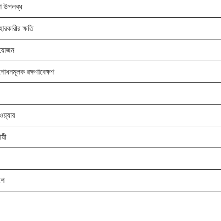
করণ উপলব্ধ
হারকারীর ক্ষতি
য়োজন
োধনমূলক রক্ষণাবেক্ষণ
য়্যার
য়ী
ংশ