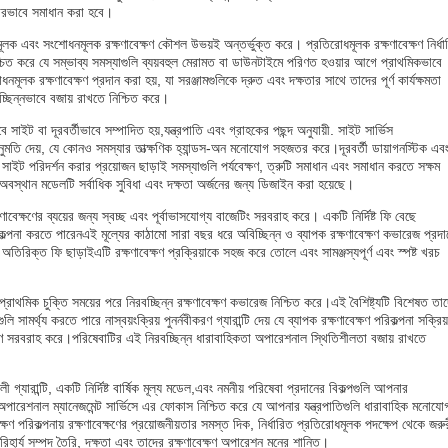
াদারভাবে সমাধান করা হবে।
োধমূলক এবং সংশোধনমূলক রক্ষণাবেক্ষণ কৌশল উভয়ই অন্তর্ভুক্ত করে। প্রতিরোধমূলক রক্ষণাবেক্ষণ নির্ধা
 নিশ্চিত করে যে সম্ভাব্য সমস্যাগুলি ব্যয়বহুল মেরামত বা ডাউনটাইমে পরিণত হওয়ার আগে প্রাথমিকভাবে
ূলক রক্ষণাবেক্ষণ প্রদান করা হয়, যা সরঞ্জামগুলিকে দ্রুত এবং দক্ষতার সাথে তাদের পূর্ণ কার্যক্ষমতা
্ছিন্নভাবে বজায় রাখতে নিশ্চিত করে।
বে সাইট বা দূরবর্তীভাবে সম্পাদিত হয়,যন্ত্রপাতি এবং গ্রাহকের পছন্দ অনুযায়ী. সাইট সার্ভিস
ুমতি দেয়, যে কোনও সমস্যার তাত্ক্ষণিক হ্যান্ডস-অন মনোযোগ সহজতর করে।দূরবর্তী ডায়াগনস্টিক এব
নদের সাইট পরিদর্শন করার প্রয়োজন ছাড়াই সমস্যাগুলি পর্যবেক্ষণ, ত্রুটি সমাধান এবং সমাধান করতে সক্ষম
 অবস্থান মডেলটি সর্বাধিক সুবিধা এবং দক্ষতা অর্জনের জন্য ডিজাইন করা হয়েছে।
্ষণাবেক্ষণের ব্যয়ের জন্য স্বচ্ছ এবং পূর্বাভাসযোগ্য বাজেটিং সরবরাহ করে। একটি নির্দিষ্ট ফি বেছে
্পনা করতে পারেনএই মূল্যের কাঠামো সারা বছর ধরে অবিচ্ছিন্ন ও ব্যাপক রক্ষণাবেক্ষণ কভারেজ প্রদা
া অতিরিক্ত ফি ছাড়াইএটি রক্ষণাবেক্ষণ প্রক্রিয়াকে সহজ করে তোলে এবং সামঞ্জস্যপূর্ণ এবং স্পষ্ট খরচ
া প্রাথমিক চুক্তি সময়ের পরে নিরবচ্ছিন্ন রক্ষণাবেক্ষণ কভারেজ নিশ্চিত করে।এই বৈশিষ্ট্যটি বিশেষত তা
মর্থ্য করতে পারে নাস্বয়ংক্রিয় পুনর্নবীকরণ গ্যারান্টি দেয় যে ব্যাপক রক্ষণাবেক্ষণ পরিকল্পনা সক্রিয়
াবেক্ষণ সরবরাহ করে।পরিষেবাটির এই নিরবচ্ছিন্ন ধারাবাহিকতা অপারেশনাল স্থিতিশীলতা বজায় রাখতে
 গ্যারান্টি, একটি নির্দিষ্ট বার্ষিক মূল্য মডেল,এবং নমনীয় পরিষেবা প্রদানের বিকল্পগুলি আপনার
যমে অপারেশনাল ম্যানেজমেন্ট সার্ভিসে এর ফোকাস নিশ্চিত করে যে আপনার যন্ত্রপাতিগুলি ধারাবাহিক মনোযো
ণ পরিকল্পনায় রক্ষণাবেক্ষণের প্রয়োজনীয়তার সমস্ত দিক, নির্ধারিত প্রতিরোধমূলক পদক্ষেপ থেকে জরু
িহার্য সম্পদ তৈরি, দক্ষতা এবং তাদের রক্ষণাবেক্ষণ অপারেশন মনের শান্তি।