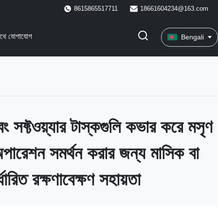
8615865517711
18661604234@163.com
াথে যোগাযোগ
Bengali
এবং সফ্টওয়্যার টাস্কগুলি কভার করে মসৃণ
ারেশন সমর্থন করার জন্য মাসিক বা
্ধারিত রক্ষণাবেক্ষণ সহায়তা