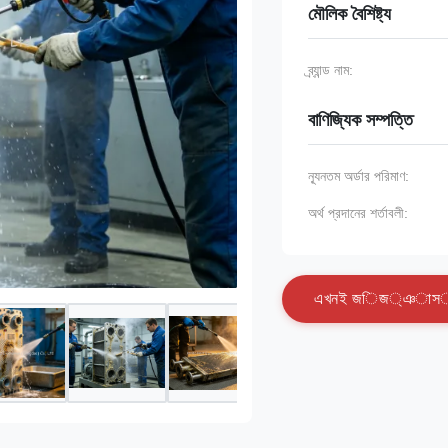
মৌলিক বৈশিষ্ট্য
ব্র্যান্ড নাম:
বাণিজ্যিক সম্পত্তি
ন্যূনতম অর্ডার পরিমাণ:
অর্থ প্রদানের শর্তাবলী:
এ
খ
ন
ই
জ
ি
জ
্
ঞ
া
স