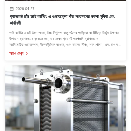
2026-04-27
গ্যাসকেট ছাঁচ ডাই কাস্টিং-এ ওভারফ্লো খাঁজ সংরক্ষণের নকশা সুবিধা এবং
কার্যাবলী
ডাই কাস্টিং একটি উচ্চ দক্ষতা, উচ্চ নির্ভুলতা ধাতু গঠনের প্রক্রিয়া যা বিভিন্ন নির্ভুল উপাদান
উত্পাদনে ব্যাপকভাবে ব্যবহৃত হয়, যার মধ্যে গ্যাসেট অংশগুলি ব্যাপকভাবে
অটোমোটিভ,এয়ারস্পেস, ইলেকট্রনিক সরঞ্জাম, এবং তাদের সিলিং, শক শোষণ, এবং চাপ বহন
ফাংশন কারণে জলবাহী যন্ত্রপাতি ক্ষেত্র।এর কাঠামোগত নকশা সরা...
আরও দেখুন