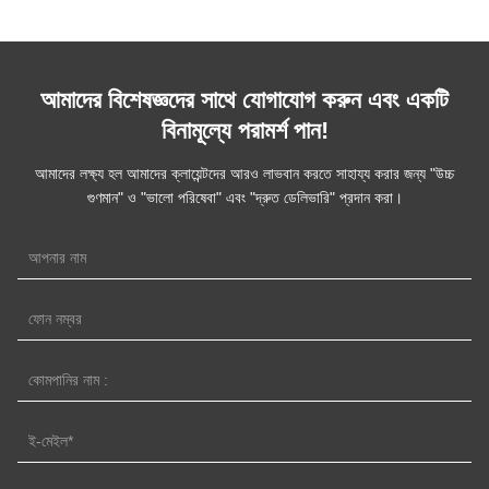
আমাদের বিশেষজ্ঞদের সাথে যোগাযোগ করুন এবং একটি
বিনামূল্যে পরামর্শ পান!
আমাদের লক্ষ্য হল আমাদের ক্লায়েন্টদের আরও লাভবান করতে সাহায্য করার জন্য "উচ্চ
গুণমান" ও "ভালো পরিষেবা" এবং "দ্রুত ডেলিভারি" প্রদান করা।