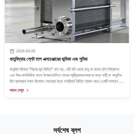
2026-04-20
ধাতুবিদ্যায় প্লেট তাপ এক্সচেঞ্জারের ভূমিকা এবং সুবিধা
ধাতুশিল্প শিল্পকে "শিল্পের মূল ভিত্তি" বলা হয়, এটি খনি থেকে ধাতু বা ধাতব যৌগ নিষ্কাশন
এবং উচ্চ-কার্যকারিতা ধাতব উপকরণগুলিতে তাদের প্রক্রিয়াজাতকরণের জন্য দায়ী,যা আধুনিক
শিল্প ব্যবস্থার সকল উৎপাদন ক্ষেত্রের জন্য অপরিহার্য ভিত্তি প্রদান করে।একটি সাধারণ উচ্চ
শক্তি খরচ এবং উচ্চ নির্গমন শিল্প হিসাবে, ...
আরও দেখুন
সর্বশেষ ব্লগ