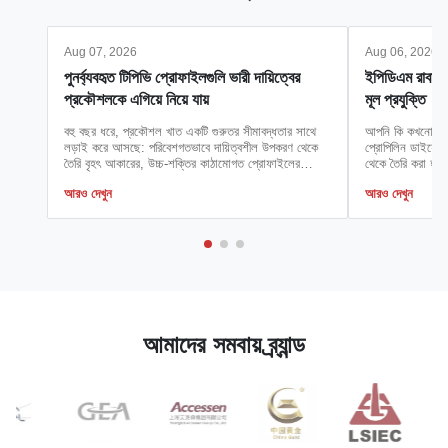
Aug 07, 2026
Aug 06, 2026
পুনর্ব্যবহৃত টিপিভি প্রোফাইলগুলি ভারী দায়িত্বের
ইপিডিএম রাবার টি
প্রকৌশলকে এগিয়ে নিয়ে যায়
মূল প্রযুক্তি
বহু বছর ধরে, প্রকৌশল খাত একটি গুরুতর সীমাবদ্ধতার সাথে
আপনি কি কখনো ভেব
লড়াই করে আসছে: পরিবেশগতভাবে দায়িত্বশীল উপকরণ থেকে
প্রোপিলিন ডাইয়েন 
তৈরি বৃহৎ আকারের, উচ্চ-শক্তির কাঠামোগত প্রোফাইলের
থেকে তৈরি করা হয়,
অভাব। প্রচলিত ধারণা ছিল যে এই ধরনের উপাদান তৈরি করা—
অ্যাপ্লিকেশনগুলিতে
আরও দেখুন
আরও দেখুন
বিশেষ করে যেগুলি ২৪ ইঞ্চি (৬০ সেমি) প্রস্থ এবং ১২ ইঞ্চি (৩০
তারা আবহাওয়ার প্র
সেমি) উচ্চতার বেশি—পুনর্ব্যবহৃত ...
এই উচ্চ-কার্যকারিত
আমাদের সমবায় ব্র্যান্ড