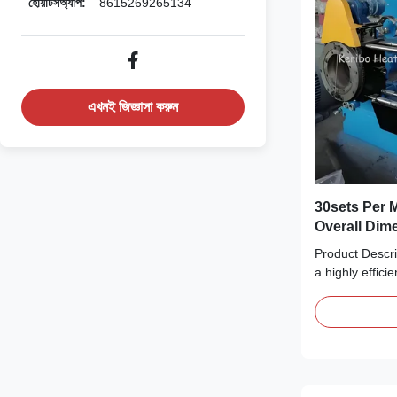
হোয়াটসঅ্যাপ:
8615269265134
এখনই জিজ্ঞাসা করুন
30sets Per 
Overall Dim
প্লাস্টিক এক্সট্রু
Product Descri
করা
a highly effici
designed to m
the rubber proc
precision and d
equipment stan
manufacturers 
consistent ...