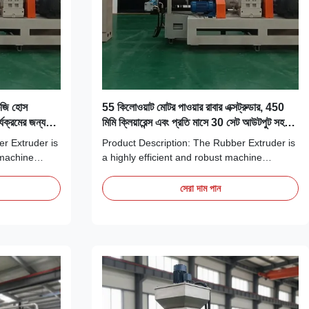
কেজি হোস
55 কিলোওয়াট মোটর পাওয়ার রাবার এক্সট্রুডার, 450
্যক্রমের জন্য
মিমি ক্লিয়ারেন্স এবং প্রতি মাসে 30 সেট আউটপুট সহ
রাবার পণ্য তৈরিতে সহায়ক
r Extruder is
Product Description: The Rubber Extruder is
 machine
a highly efficient and robust machine
ng needs of
designed to meet the demanding needs of
. Engineered
the rubber processing industry. With a
সেরা দাম পান
ility, this
production capacity of 30 sets per month,
of equipment
this equipment ensures steady and reliable
roduce high...
output, making it an ideal choice for
businesses ...