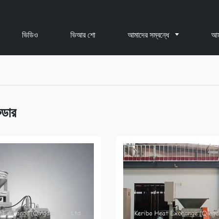
ভিডিও
ভিআর শো
আমাদের সম্বন্ধে
আম
ুডার