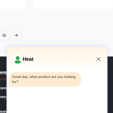
of 3500 Kg,
machine is engineered to provide efficient,
eliver
consistent, and high-quality extrusion of
ility, making
rubber materials, making it an essential tool
...
05
Heat
10:10 AM
যোগাযোগের বিবরণ
Good day, what product are you looking 
for?
য়েবসাইট:
phe-system.com
িকানা:
হাউজিং ১০১, ৬# অফিস বিল্ডিং, নং ২১ জুটাই রোড, ওয়াংটাই স্ট্রিট, হুয়াংডাও
জেলা, কিংডাও সিটি, শানডং প্রদেশ, চীন
ারখানা:
হাউজিং ১০১, ৬# অফিস বিল্ডিং, নং ২১ জুটাই রোড, ওয়াংটাই স্ট্রিট, হুয়াংডাও