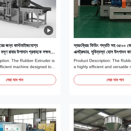
হারের জন্য কাস্টমাইজযোগ্য
স্বয়ংক্রিয় ফিডিং পদ্ধতি সহ ৩৫০০ 
 মসৃণ রাবার উপাদান প্রবাহকে সক্ষম
এক্সট্রুডার, সুবিন্যস্ত হোস উৎপাদন কার
র প্রযুক্তি
উপযুক্ত
ption: The Rubber Extruder is
Product Description: The Rubbe
fficient machine designed to
a highly efficient and versatile
nding needs of rubber
designed to meet the demandi
stries. With a substantial
the rubber processing industry
সেরা দাম পান
সেরা দাম পান
 Kg, this heavy-duty
with precision and built for durab
res stability and durability
extruder is an essential piece 
us operation. Its well-
for manufacturers seeking to p
cture ...