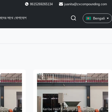
8615269265134
juanita@zxcompounding.com
াদের সাথে যোগাযোগ
Bengali