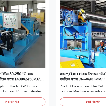
া পরিসীমা 50-250 °C রাবার
রাবার প্রক্রিয়াকরণ এবং উৎপাদন লাইন ই
 সামগ্রিক মাত্রা 1400×2450×3700
সামগ্রিক মাত্রা ১৪০০×২৪৫০×৩৭০০ ক
50 মিমি রাবার এক্সট্রুশনের জন্য
রাবার এক্সট্রুডার মেশিন
ption: The REX-2000 is a
Product Description: The Col
rt Hot Feed Rubber Extruder
Extruder Machine is an advanc
eet the demanding
efficient piece of equipment d
of modern rubber processing
specifically for the rubber proc
সেরা দাম পান
সেরা দাম পান