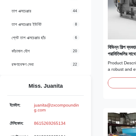
তাপ এক্সচেঞ্জার
44
তাপ এক্সচেঞ্জার ইউনিট
8
প্লেট তাপ এক্সচেঞ্জার ছাঁচ
6
বিভিন্ন শিল্প ব্যব
কাঁচামাল যৌগ
20
পরামিতিগুলির সাথে
করে রবার এক্সট্রুডা
Product Descri
রক্ষণাবেক্ষণ সেবা
22
a robust and e
meet the dema
processing indu
Miss. Juanita
weight of 3500
equipment ensu
during continuo
ইমেইল:
juanita@zxcompoundin
engineered stru
g.com
টেলিফোন:
8615269265134