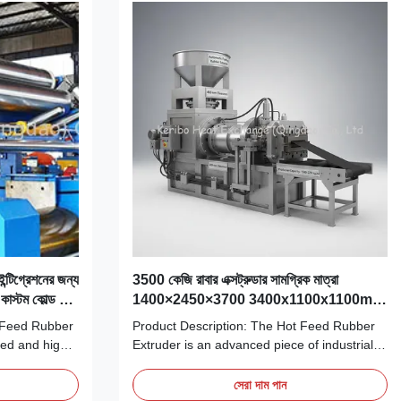
ন্টিগ্রেশনের জন্য
3500 কেজি রাবার এক্সট্রুডার সামগ্রিক মাত্রা
াস্টম কোল্ড ফিড
1400×2450×3700 3400x1100x1100mm
রাবার উপাদান এক্সট্রুশন জন্য ভারী দায়িত্ব মেশিন
d Feed Rubber
Product Description: The Hot Feed Rubber
ed and highly
Extruder is an advanced piece of industrial
esigned
equipment designed to meet the rigorous
essing
demands of modern rubber processing. This
সেরা দাম পান