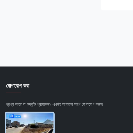
industries. En
efficiency, this
range of rubbe
Rubber, ...
যোগাযোগ করা
প্রশ্ন আছে বা উদ্ধৃতি প্রয়োজন? এখনই আমাদের সাথে যোগাযোগ করুন!
এখনই জিজ্ঞাসা করুন