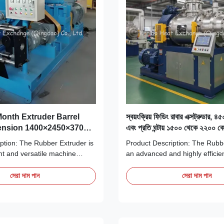
Month Extruder Barrel
স্বয়ংক্রিয় ফিডিং রাবার এক্সট্রুডার, ৪৫০
ension 1400×2450×3700
এবং প্রতি ঘন্টায় ১৫০০ থেকে ২২০০ ক
শন সিস্টেমে পারফরম্যান্সের জন্য ডিজাইন
ক্ষমতা সহ, রাবার উৎপাদনের জন্য উপযু
ption: The Rubber Extruder is
Product Description: The Rubbe
ent and versatile machine
an advanced and highly effici
eet the demanding needs of
designed specifically for the r
essing industry. Built with
processing industry. Engineered
সেরা দাম পান
সেরা দাম পান
urability in mind, this
outstanding performance, this 
ds out as an essential tool for
ideal for shaping and forming 
seeking reliable and
materials into a variety of prod
the key ...