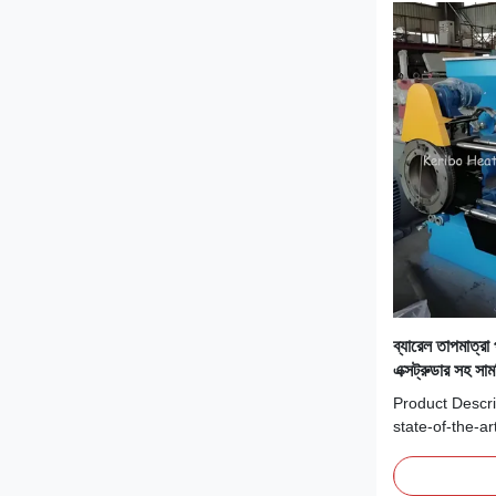
ব্যারেল তাপমাত্র
এক্সট্রুডার সহ
এবং ক্লিয়ারান্স 4
Product Descri
ডিজাইন করা
state-of-the-a
designed to m
requirements 