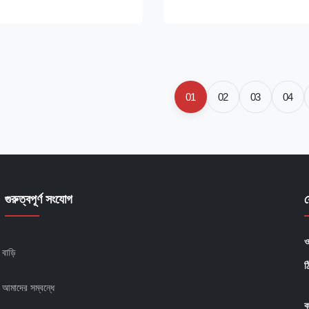
gineered for precision and
industry. With a robust weight 
 extruder is ideal for a wide
this machine is engineered to d
r materials, including Natural
superior performance and durab
it an ideal ...
01
02
03
04
গুরুত্বপূর্ণ সংযোগ
ও
বাড়ি
ঠ
আমাদের সম্বন্ধে
ক