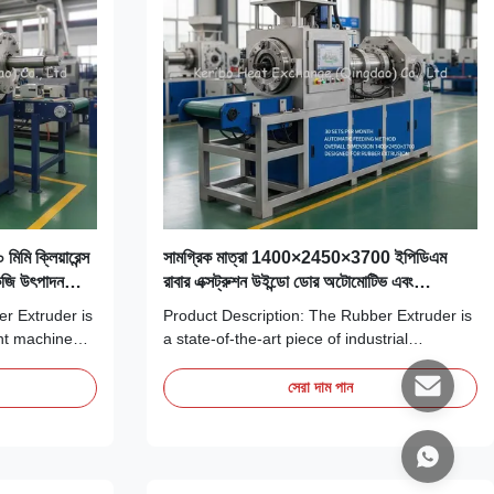
 মিমি ক্লিয়ারেন্স
সামগ্রিক মাত্রা 1400×2450×3700 ইপিডিএম
েজি উৎপাদন
রাবার এক্সট্রুশন উইন্ডো ডোর অটোমোটিভ এবং
ক্ত
এইচভিএসি সিলিংয়ের জন্য কাস্টম রাবার প্রোফাইল
r Extruder is
Product Description: The Rubber Extruder is
ent machine
a state-of-the-art piece of industrial
ubber
equipment designed to meet the rigorous
 to deliver
demands of modern rubber processing.
সেরা দাম পান
extruder is
Engineered with precision and built to deliver
rubber
high performance, this machine is ideal for a
ucts. One of
wide range of rubber extrusion applications,
...