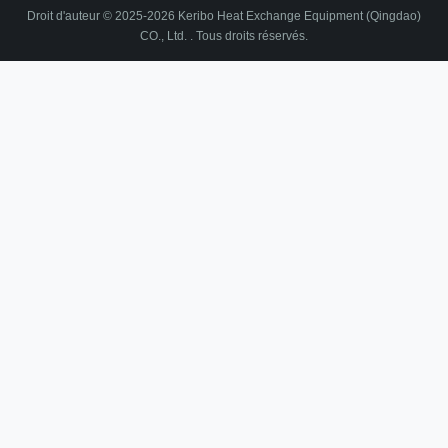
Droit d'auteur © 2025-2026 Keribo Heat Exchange Equipment (Qingdao)
CO., Ltd. . Tous droits réservés.