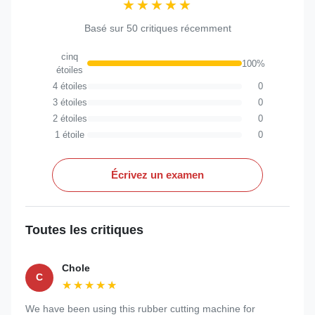
★★★★★
★★★★★
Basé sur 50 critiques récemment
cinq
100%
étoiles
4 étoiles
0
3 étoiles
0
2 étoiles
0
1 étoile
0
Écrivez un examen
Toutes les critiques
Chole
C
★★★★★
★★★★★
We have been using this rubber cutting machine for