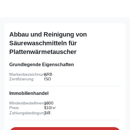
Abbau und Reinigung von
Säurewaschmitteln für
Plattenwärmetauscher
Grundlegende Eigenschaften
Markenbezeichnung:
KRB
Zertifizierung:
ISO
Immobilienhandel
Mindestbestellmenge:
1000
Preis:
$10/㎡
Zahlungsbedingungen:
T/T