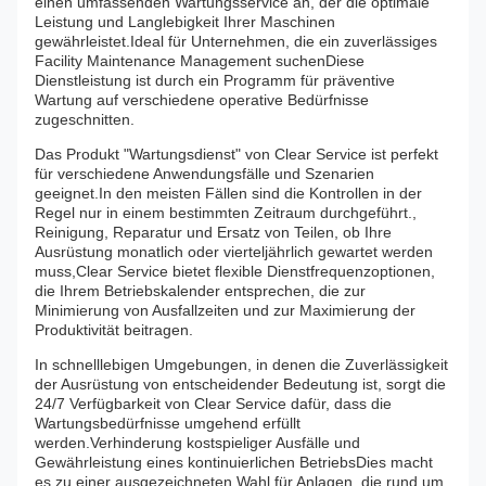
einen umfassenden Wartungsservice an, der die optimale
Leistung und Langlebigkeit Ihrer Maschinen
gewährleistet.Ideal für Unternehmen, die ein zuverlässiges
Facility Maintenance Management suchenDiese
Dienstleistung ist durch ein Programm für präventive
Wartung auf verschiedene operative Bedürfnisse
zugeschnitten.
Das Produkt "Wartungsdienst" von Clear Service ist perfekt
für verschiedene Anwendungsfälle und Szenarien
geeignet.In den meisten Fällen sind die Kontrollen in der
Regel nur in einem bestimmten Zeitraum durchgeführt.,
Reinigung, Reparatur und Ersatz von Teilen, ob Ihre
Ausrüstung monatlich oder vierteljährlich gewartet werden
muss,Clear Service bietet flexible Dienstfrequenzoptionen,
die Ihrem Betriebskalender entsprechen, die zur
Minimierung von Ausfallzeiten und zur Maximierung der
Produktivität beitragen.
In schnelllebigen Umgebungen, in denen die Zuverlässigkeit
der Ausrüstung von entscheidender Bedeutung ist, sorgt die
24/7 Verfügbarkeit von Clear Service dafür, dass die
Wartungsbedürfnisse umgehend erfüllt
werden.Verhinderung kostspieliger Ausfälle und
Gewährleistung eines kontinuierlichen BetriebsDies macht
es zu einer ausgezeichneten Wahl für Anlagen, die rund um