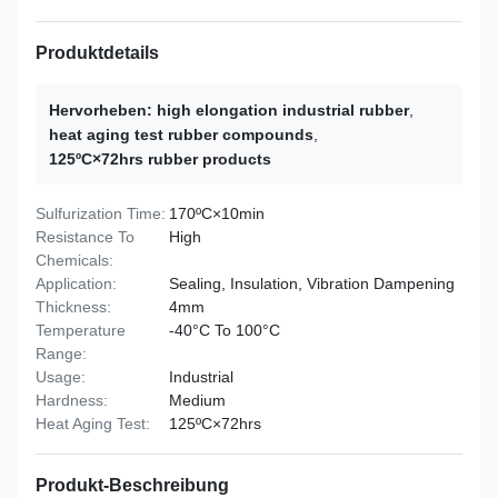
Produktdetails
Hervorheben:
high elongation industrial rubber
,
heat aging test rubber compounds
,
125ºC×72hrs rubber products
Sulfurization Time:
170ºC×10min
Resistance To
High
Chemicals:
Application:
Sealing, Insulation, Vibration Dampening
Thickness:
4mm
Temperature
-40°C To 100°C
Range:
Usage:
Industrial
Hardness:
Medium
Heat Aging Test:
125ºC×72hrs
Produkt-Beschreibung