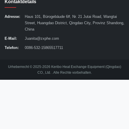
Kontaktdetails
Adresse:
Haus 101, Bürogebäude 6#, Nr. 21 Jutai Road, Wangtai
Street, Huangdao District, Qingdao City, Provinz Shandong,
China
E-Mail:
Juanita@zxphe.com
Telefon:
0086-532-15865517711
Urheberrecht © 2025-2026 Keribo Heat Exchange Equipment (Qingdao)
CO., Ltd. . Alle Rechte vorbehalten.