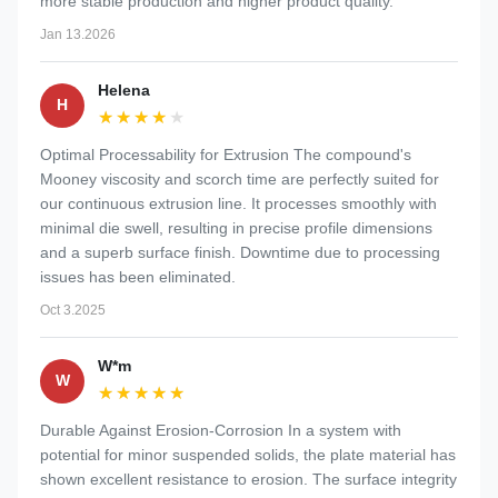
more stable production and higher product quality.
Jan 13.2026
Helena
H
★★★★★
★★★★★
Optimal Processability for Extrusion The compound's
Mooney viscosity and scorch time are perfectly suited for
our continuous extrusion line. It processes smoothly with
minimal die swell, resulting in precise profile dimensions
and a superb surface finish. Downtime due to processing
issues has been eliminated.
Oct 3.2025
W*m
W
★★★★★
★★★★★
Durable Against Erosion-Corrosion In a system with
potential for minor suspended solids, the plate material has
shown excellent resistance to erosion. The surface integrity