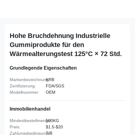
Hohe Bruchdehnung Industrielle
Gummiprodukte für den
Wärmealterungstest 125°C × 72 Std.
Grundlegende Eigenschaften
Markenbezeichnung:
KRB
Zertifizierung:
FDA/SGS
Modellnummer:
OEM
Immobilienhandel
Mindestbestellmenge:
500KG
Preis:
$1.5-$20
Zahlungsbedingungen:
T/T