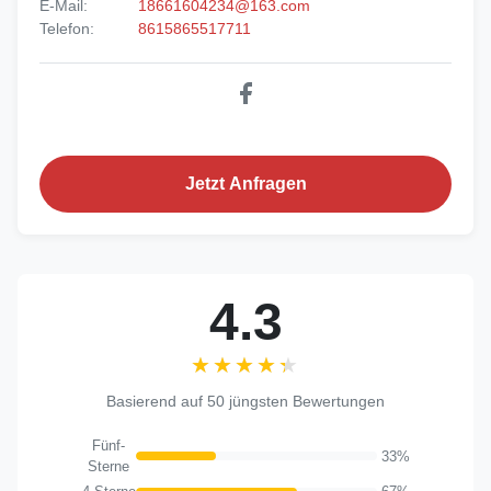
E-Mail:
18661604234@163.com
Telefon:
8615865517711
Jetzt Anfragen
4.3
★★★★★
★★★★★
Basierend auf 50 jüngsten Bewertungen
Fünf-
33%
Sterne