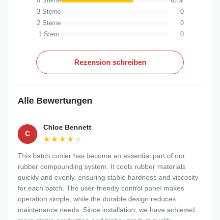
4 Sterne
67%
3 Sterne
0
2 Sterne
0
1 Stern
0
Rezension schreiben
Alle Bewertungen
Chloe Bennett
C
★★★★★
★★★★★
This batch cooler has become an essential part of our
rubber compounding system. It cools rubber materials
quickly and evenly, ensuring stable hardness and viscosity
for each batch. The user-friendly control panel makes
operation simple, while the durable design reduces
maintenance needs. Since installation, we have achieved