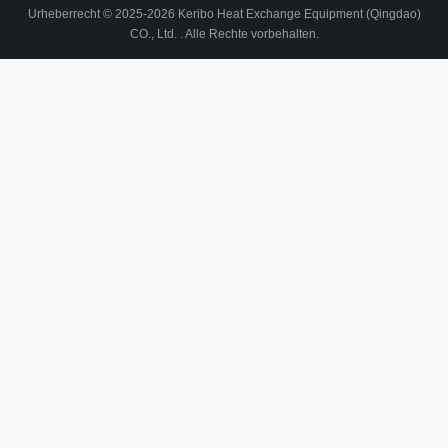
Urheberrecht © 2025-2026 Keribo Heat Exchange Equipment (Qingdao)
CO., Ltd. . Alle Rechte vorbehalten.