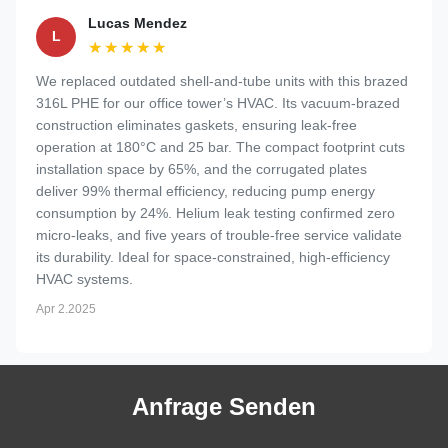
Lucas Mendez
L
★★★★★
★★★★★
We replaced outdated shell-and-tube units with this brazed
316L PHE for our office tower’s HVAC. Its vacuum-brazed
construction eliminates gaskets, ensuring leak-free
operation at 180°C and 25 bar. The compact footprint cuts
installation space by 65%, and the corrugated plates
deliver 99% thermal efficiency, reducing pump energy
consumption by 24%. Helium leak testing confirmed zero
micro-leaks, and five years of trouble-free service validate
its durability. Ideal for space-constrained, high-efficiency
HVAC systems.
Apr 2.2025
Anfrage Senden