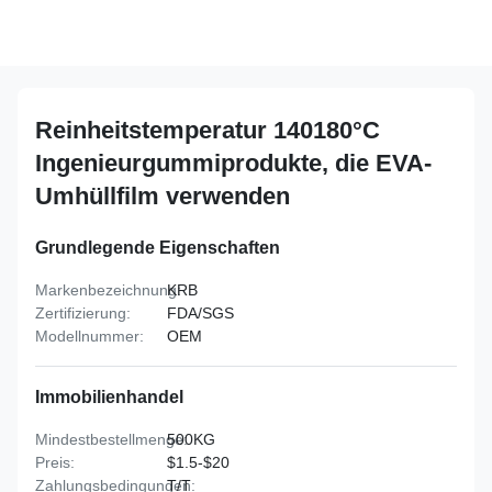
Reinheitstemperatur 140180°C
Ingenieurgummiprodukte, die EVA-
Umhüllfilm verwenden
Grundlegende Eigenschaften
Markenbezeichnung:
KRB
Zertifizierung:
FDA/SGS
Modellnummer:
OEM
Immobilienhandel
Mindestbestellmenge:
500KG
Preis:
$1.5-$20
Zahlungsbedingungen:
T/T