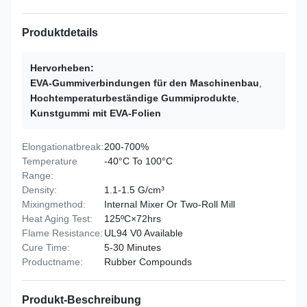
Produktdetails
Hervorheben:
EVA-Gummiverbindungen für den Maschinenbau
,
Hochtemperaturbeständige Gummiprodukte
,
Kunstgummi mit EVA-Folien
Elongationatbreak:
200-700%
Temperature
-40°C To 100°C
Range:
Density:
1.1-1.5 G/cm³
Mixingmethod:
Internal Mixer Or Two-Roll Mill
Heat Aging Test:
125ºC×72hrs
Flame Resistance:
UL94 V0 Available
Cure Time:
5-30 Minutes
Productname:
Rubber Compounds
Produkt-Beschreibung