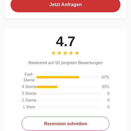
Jetzt Anfragen
4.7
★★★★★
★★★★★
Basierend auf 50 jüngsten Bewertungen
Fünf-
67%
Sterne
4 Sterne
33%
3 Sterne
0
2 Sterne
0
1 Stern
0
Rezension schreiben