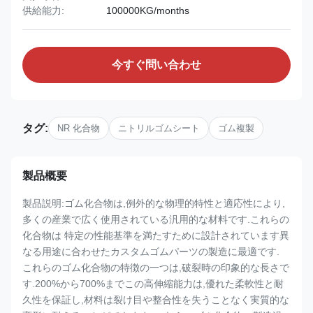
供給能力:
100000KG/months
今すぐ問い合わせ
タグ:
NR 化合物
ニトリルゴムシート
ゴム複製
製品概要
製品説明:ゴム化合物は,例外的な物理的特性と適応性により,
多くの産業で広く使用されている汎用的な材料です.これらの
化合物は 特定の性能基準を満たすために設計されています異
なる用途に合わせたカスタムゴムパーツの製造に最適です.
これらのゴム化合物の特徴の一つは,破裂時の印象的な長さで
す.200%から700%までこの高伸縮能力は,優れた柔軟性と耐
久性を保証し,材料は裂け目や整合性を失うことなく実質的な