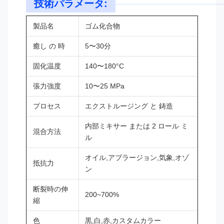
技術パラメータ:
製品名
ゴム化合物
癒し の 時
5〜30分
固化温度
140〜180°C
張力強度
10〜25 MPa
プロセス
エクストルージング と 鋳造
内部ミキサー または 2 ロール ミ
混合方法
ル
オイル,アブラージョン,気象,オゾ
抵抗力
ン
断裂時の伸
200~700%
縮
色
黒,白,赤,カスタムカラー