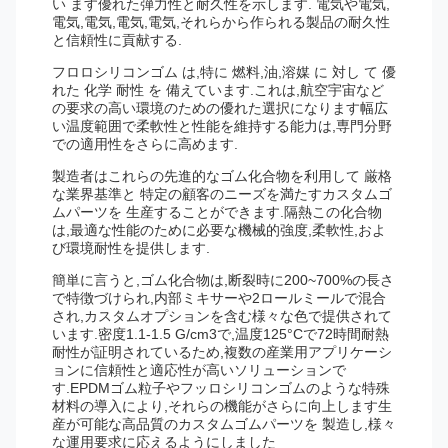
い ます優れた弾力性と耐久性を示します. 電気や電気,
電気,電気,電気,電気,それらから作られる製品の耐久性
と信頼性に貢献する.
フロロシリコンゴム は,特に 燃料,油,溶媒 に 対し て 優
れた 化学 耐性 を 備えています.これは,航空宇宙など
の要求の高い環境のための優れた選択になります幅広
い温度範囲で柔軟性と性能を維持する能力は,専門分野
での適用性をさらに高めます.
製造者はこれらの先進的なゴム化合物を利用して 厳格
な業界基準と 特定の顧客のニーズを満たすカスタムゴ
ムパーツを 生産することができます.隔熱この化合物
は,最適な性能のために必要な機械的強度,柔軟性,およ
び環境耐性を提供します.
簡単に言うと,ゴム化合物は,断裂時に200~700%の長さ
で特徴づけられ,内部ミキサーや2ロールミールで混合
され,カスタムオプションを含む様々な色で提供されて
います.密度1.1-1.5 G/cm3で,温度125°Cで72時間耐熱
耐性が証明されているため,複数の産業用アプリケーシ
ョンに信頼性と適応性が高いソリューションで
す.EPDMゴム粒子やフッロシリコンゴムのような特殊
材料の導入により,それらの機能がさらに向上します生
産が可能な高品質のカスタムゴムパーツを 製造し,様々
な運用要求に応えるようにしました