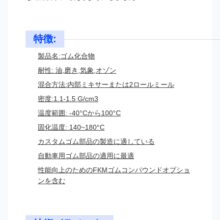
特徴:
製品名:ゴム化合物
耐性: 油,磨き,気象,オゾン
混合方法:内部ミキサーまたは2ロールミール
密度:1.1-1.5 G/cm3
温度範囲: -40°Cから100°C
固化温度: 140~180°C
カスタムゴム部品の製造に適している
自動車用ゴム部品の適用に最適
性能向上のためのFKMゴムコンパウンドオプショ
ンを含む