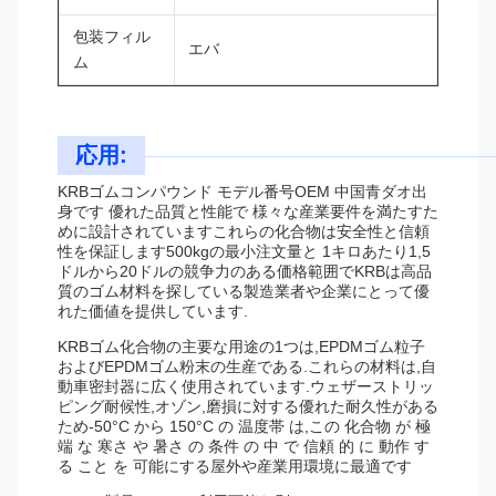
包装フィル
エバ
ム
応用:
KRBゴムコンパウンド モデル番号OEM 中国青ダオ出
身です 優れた品質と性能で 様々な産業要件を満たすた
めに設計されていますこれらの化合物は安全性と信頼
性を保証します500kgの最小注文量と 1キロあたり1,5
ドルから20ドルの競争力のある価格範囲でKRBは高品
質のゴム材料を探している製造業者や企業にとって優
れた価値を提供しています.
KRBゴム化合物の主要な用途の1つは,EPDMゴム粒子
およびEPDMゴム粉末の生産である.これらの材料は,自
動車密封器に広く使用されています.ウェザーストリッ
ピング耐候性,オゾン,磨損に対する優れた耐久性がある
ため-50°C から 150°C の 温度帯 は,この 化合物 が 極
端 な 寒さ や 暑さ の 条件 の 中 で 信頼 的 に 動作 す
る こと を 可能にする屋外や産業用環境に最適です