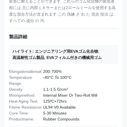
変形に耐えることができます. これらのゴム化合物の製造過
程には,主に内部ミキサーまたは2ロールミールを使用する高
度な混合方法が含まれます.この 洗練 さ れ た 混合 技法 は,
すべての 成分 の 均...
製品詳細
ハイライト:
エンジニアリング用EVAゴム化合物
,
高温耐性ゴム製品
,
EVAフィルム付きの機械用ゴム
Elongationatbreak:
200-700%
Temperature
-40°C To 100°C
Range:
Density:
1.1-1.5 G/cm³
Mixingmethod:
Internal Mixer Or Two-Roll Mill
Heat Aging Test:
125ºC×72hrs
Flame Resistance:
UL94 V0 Available
Cure Time:
5-30 Minutes
Productname:
Rubber Compounds