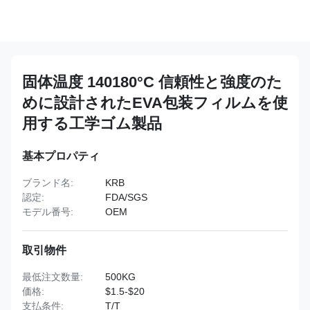
固体温度 140180°C 信頼性と強度のた
めに設計されたEVA包装フィルムを使
用する工学ゴム製品
基本プロパティ
ブランド名:
KRB
認定:
FDA/SGS
モデル番号:
OEM
取引物件
最低注文数量:
500KG
価格:
$1.5-$20
支払条件:
T/T