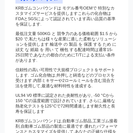
KRBゴムコンパウンドは モデル番号OEMで 特別なカ
スタマイズサービスを提供しますこれらの化合物は
FDAとSGSによって認証されています高い品質の基準
を保証します.
最低注文量 500KG と 競争力のある価格範囲 $1.5 から
$20 で,私たちは様々な産業に適した柔軟なソリューシ
ョンを提供します.輸送中 の 製品 を 保護 する ため に
頑丈 な 紙箱 を 用い て 梱包 する配達時間は通常15-
25日間で,あなたの都合のためにT/Tによる支払い条件
があります.
信頼性の高い可用性で大規模プロジェクトをサポート
します. ゴム化合物は,外押しと鋳造などのプロセスを
受けます.内部ミキサーや2ロールミールを含む混合方
法を使用して,最適な材料特性を達成する.
UL94 V0 標準に認定された炎耐性があり, -50 °Cから
150 °Cの温度範囲で設計されています. さらに,厳格な
熱老化テストを125°Cで72時間通過します耐久性と長
寿を保証します
KRBゴムコンパウンドは,自動車ゴム部品,工業ゴム接着
剤,自動車ゴム部品の製造に最適です.優れたパフォーマ
ンスとカスタマイズを提供して,あなたの正確な仕様を