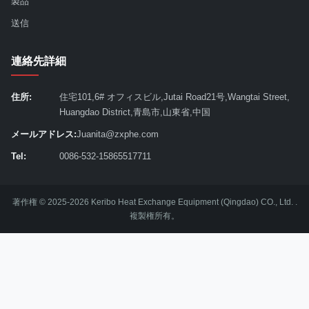
製品
送信
連絡先詳細
住所:
住宅101,6# オフィスビル,Jutai Road21号,Wangtai Street,
Huangdao District,青島市,山東省,中国
メールアドレス:
Juanita@zxphe.com
Tel:
0086-532-15865517711
著作権 © 2025-2026 Keribo Heat Exchange Equipment (Qingdao) CO., Ltd. .
複製権所有。