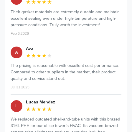
★★★★★
★★★★★
Their gasket materials are extremely durable and maintain
excellent sealing even under high-temperature and high-
pressure conditions. Truly worth the investment!
Feb 6.2026
Ava
A
★★★★★
★★★★★
The pricing is reasonable with excellent cost-performance.
Compared to other suppliers in the market, their product
quality and service stand out.
Jul 31.2025
Lucas Mendez
L
★★★★★
★★★★★
We replaced outdated shell-and-tube units with this brazed
316L PHE for our office tower’s HVAC. Its vacuum-brazed