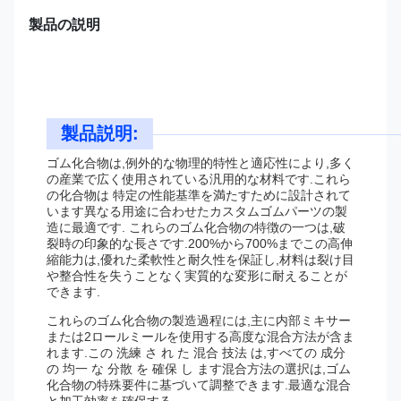
製品の説明
製品説明:
ゴム化合物は,例外的な物理的特性と適応性により,多く
の産業で広く使用されている汎用的な材料です.これら
の化合物は 特定の性能基準を満たすために設計されて
います異なる用途に合わせたカスタムゴムパーツの製
造に最適です. これらのゴム化合物の特徴の一つは,破
裂時の印象的な長さです.200%から700%までこの高伸
縮能力は,優れた柔軟性と耐久性を保証し,材料は裂け目
や整合性を失うことなく実質的な変形に耐えることが
できます.
これらのゴム化合物の製造過程には,主に内部ミキサー
または2ロールミールを使用する高度な混合方法が含ま
れます.この 洗練 さ れ た 混合 技法 は,すべての 成分
の 均一 な 分散 を 確保 し ます混合方法の選択は,ゴム
化合物の特殊要件に基づいて調整できます.最適な混合