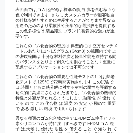
と加工効率を確保する.
表面面では,ゴム化合物は,標準の黒,白,赤を含む様々な
色で利用できます. さらに,カスタムカラーが顧客独自
の仕様を満たすために生産することができます異なる
用途のためのより柔軟性や美学的な選択肢を提供する.
この色多様性は,製品識別,ブランド,視覚的な魅力が重
要です.
これらのゴム化合物の密度は,典型的には,立方センチメ
ートルあたり1.1〜1.5グラム (G/cm3) の範囲内です.こ
の密度範囲は,十分な材料強度と軽量性能を維持する間
のバランスをとります耐久性を損なうことなく重量に
配慮するアプリケーションでは不可欠です
これらのゴム化合物の重要な性能テストの1つは,熱老
化テストで,125°Cで72時間実施されます.この試験で
は,時間とともに熱分解に対する材料の耐性を評価する.
耐久的に高温にさらされた後でも,ゴム化合物の機械的
特性と外観が保たれるようにします.熱耐性 が 優れ て
いる の で,この 化合物 は 温度 の 安定 が 極めて 重要
で ある 厳しい 環境 で 用い られ ます.
異なる種類のゴム化合物の中で,EPDMゴム粒子とフッ
素シリコンゴムが特に注目すべきです.EPDM ゴム 粒
子 は,天候 に 優れた 耐性 を 備える こと で 知ら れ て