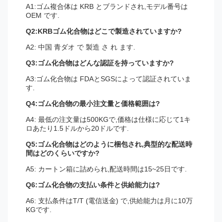
A1:ゴム複合体は KRB とブランドされ,モデル番号は
OEM です.
Q2:KRBゴム化合物はどこで製造されていますか?
A2: 中国 青ダオ で 製造 さ れ ます.
Q3:ゴム化合物はどんな認証を持っていますか?
A3:ゴム化合物は FDAとSGSによって認証されていま
す.
Q4:ゴム化合物の最小注文量と価格範囲は?
A4: 最低の注文量は500KGで,価格は仕様に応じて1キ
ロあたり1.5ドルから20ドルです.
Q5:ゴム化合物はどのように梱包され,典型的な配送時
間はどのくらいですか?
A5: カートン箱に詰められ,配送時間は15~25日です.
Q6:ゴム化合物の支払い条件と供給能力は?
A6: 支払条件はT/T (電信送金) で,供給能力は月に10万
KGです.