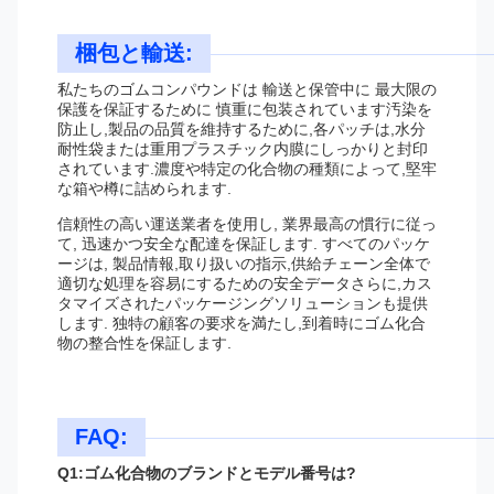
梱包と輸送:
私たちのゴムコンパウンドは 輸送と保管中に 最大限の
保護を保証するために 慎重に包装されています汚染を
防止し,製品の品質を維持するために,各パッチは,水分
耐性袋または重用プラスチック内膜にしっかりと封印
されています.濃度や特定の化合物の種類によって,堅牢
な箱や樽に詰められます.
信頼性の高い運送業者を使用し, 業界最高の慣行に従っ
て, 迅速かつ安全な配達を保証します. すべてのパッケ
ージは, 製品情報,取り扱いの指示,供給チェーン全体で
適切な処理を容易にするための安全データさらに,カス
タマイズされたパッケージングソリューションも提供
します. 独特の顧客の要求を満たし,到着時にゴム化合
物の整合性を保証します.
FAQ:
Q1:ゴム化合物のブランドとモデル番号は?