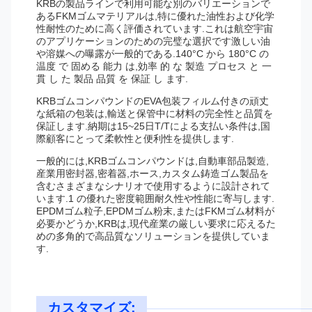
KRBの製品ラインで利用可能な別のバリエーションで
あるFKMゴムマテリアルは,特に優れた油性および化学
性耐性のために高く評価されています.これは航空宇宙
のアプリケーションのための完璧な選択です激しい油
や溶媒への曝露が一般的である.140°C から 180°C の
温度 で 固める 能力 は,効率 的 な 製造 プロセス と 一
貫 し た 製品 品質 を 保証 し ます.
KRBゴムコンパウンドのEVA包装フィルム付きの頑丈
な紙箱の包装は,輸送と保管中に材料の完全性と品質を
保証します.納期は15~25日T/Tによる支払い条件は,国
際顧客にとって柔軟性と便利性を提供します.
一般的には,KRBゴムコンパウンドは,自動車部品製造,
産業用密封器,密着器,ホース,カスタム鋳造ゴム製品を
含むさまざまなシナリオで使用するように設計されて
います.1 の優れた密度範囲耐久性や性能に寄与します.
EPDMゴム粒子,EPDMゴム粉末,またはFKMゴム材料が
必要かどうか,KRBは,現代産業の厳しい要求に応えるた
めの多角的で高品質なソリューションを提供していま
す.
カスタマイズ: