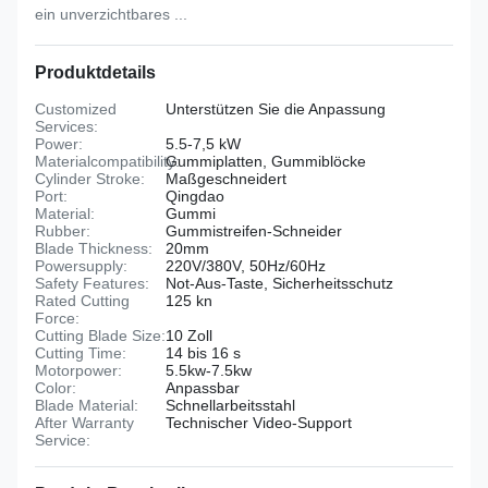
ein unverzichtbares ...
Produktdetails
Customized
Unterstützen Sie die Anpassung
Services:
Power:
5.5-7,5 kW
Materialcompatibility:
Gummiplatten, Gummiblöcke
Cylinder Stroke:
Maßgeschneidert
Port:
Qingdao
Material:
Gummi
Rubber:
Gummistreifen-Schneider
Blade Thickness:
20mm
Powersupply:
220V/380V, 50Hz/60Hz
Safety Features:
Not-Aus-Taste, Sicherheitsschutz
Rated Cutting
125 kn
Force:
Cutting Blade Size:
10 Zoll
Cutting Time:
14 bis 16 s
Motorpower:
5.5kw-7.5kw
Color:
Anpassbar
Blade Material:
Schnellarbeitsstahl
After Warranty
Technischer Video-Support
Service: