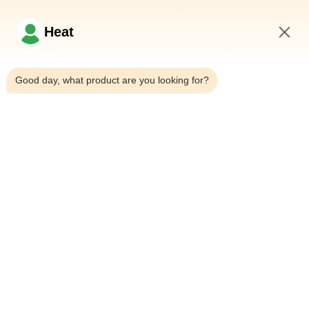
अभी पूछताछ करें
Heat
2:11 PM
त्वरित लिंक
Good day, what product are you looking for?
घर
हमारे बारे में
उत्पादों
हमसे संपर्क करें
संपर्क विवरण
पता:
घराना 101, 6# कार्यालय भवन, 21 Jutai रोड, Wangtai स्ट्रीट,
Huangdao जिला, Qingdao शहर, शेडोंग प्रांत, चीन
ईमेल:
juanita@zxcompounding.com
टेलीफोन:
86-0532-15865517711