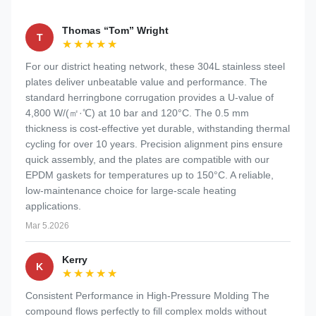
Thomas “Tom” Wright
T
★★★★★
★★★★★
For our district heating network, these 304L stainless steel
plates deliver unbeatable value and performance. The
standard herringbone corrugation provides a U-value of
4,800 W/(㎡·℃) at 10 bar and 120°C. The 0.5 mm
thickness is cost-effective yet durable, withstanding thermal
cycling for over 10 years. Precision alignment pins ensure
quick assembly, and the plates are compatible with our
EPDM gaskets for temperatures up to 150°C. A reliable,
low-maintenance choice for large-scale heating
applications.
Mar 5.2026
Kerry
K
★★★★★
★★★★★
Consistent Performance in High-Pressure Molding The
compound flows perfectly to fill complex molds without