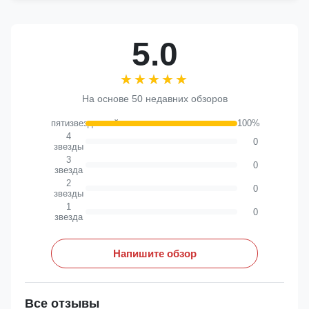
5.0
★★★★★
★★★★★
На основе 50 недавних обзоров
пятизвездочный
100%
4
0
звезды
3
0
звезда
2
0
звезды
1
0
звезда
Напишите обзор
Все отзывы