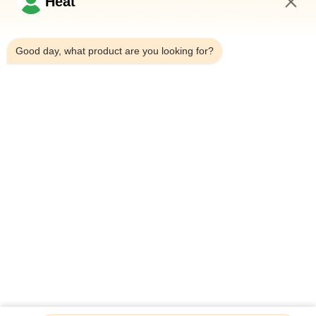
Heat
Enlaces rápidos
5:19 AM
Good day, what product are you looking for?
Hogar
Acerca de nosotros
productos
Éntrenos en contacto con
Detalles de Contacto
Dirección:
Edificio de oficinas 6#, No.21 Ruta Jutai, calle Wangtai,
distrito de Huangdao, ciudad de Qingdao, provincia de
Shandong, China
Correo Electrónico:
Juanita@zxphe.com
Teléfono:
0086-532-15865517711