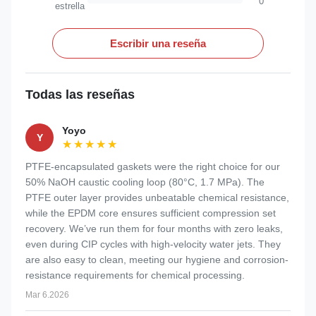
0
estrella
Escribir una reseña
Todas las reseñas
Yoyo
Y
★★★★★
★★★★★
PTFE-encapsulated gaskets were the right choice for our
50% NaOH caustic cooling loop (80°C, 1.7 MPa). The
PTFE outer layer provides unbeatable chemical resistance,
while the EPDM core ensures sufficient compression set
recovery. We’ve run them for four months with zero leaks,
even during CIP cycles with high-velocity water jets. They
are also easy to clean, meeting our hygiene and corrosion-
resistance requirements for chemical processing.
Mar 6.2026