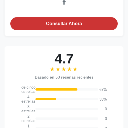
Consultar Ahora
4.7
★★★★★
★★★★★
Basado en 50 reseñas recientes
de cinco
67%
estrellas
4
33%
estrellas
3
0
estrellas
2
0
estrellas
1