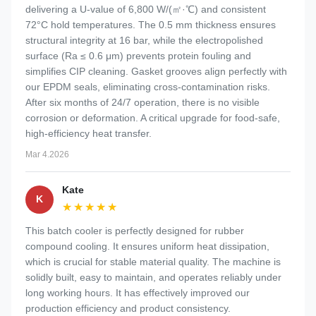
delivering a U-value of 6,800 W/(㎡·℃) and consistent
72°C hold temperatures. The 0.5 mm thickness ensures
structural integrity at 16 bar, while the electropolished
surface (Ra ≤ 0.6 μm) prevents protein fouling and
simplifies CIP cleaning. Gasket grooves align perfectly with
our EPDM seals, eliminating cross-contamination risks.
After six months of 24/7 operation, there is no visible
corrosion or deformation. A critical upgrade for food-safe,
high-efficiency heat transfer.
Mar 4.2026
Kate
K
★★★★★
★★★★★
This batch cooler is perfectly designed for rubber
compound cooling. It ensures uniform heat dissipation,
which is crucial for stable material quality. The machine is
solidly built, easy to maintain, and operates reliably under
long working hours. It has effectively improved our
production efficiency and product consistency.