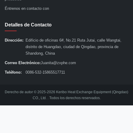
Éntrenos en contacto con
Detalles de Contacto
Dirección:
Edificio de oficinas 6#, No.21 Ruta Jutai, calle Wangtai,
distrito de Huangdao, ciudad de Qingdao, provincia de
Shandong, China
Correo Electrónico:
Juanita@zxphe.com
Teléfono:
0086-532-15865517711
Derecho de autor © 2025-2026 Keribo Heat Exchange Equipment (Qingdao)
CO., Ltd. . Todos los derechos reservados.