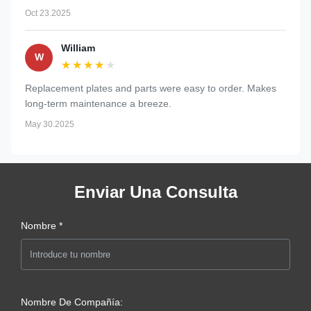
Oct 23.2025
William
W
★★★★★
★★★★★
Replacement plates and parts were easy to order. Makes
long-term maintenance a breeze.
May 30.2025
Enviar Una Consulta
Nombre *
Nombre De Compañía: