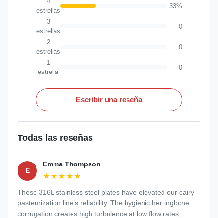
4
33%
estrellas
3
0
estrellas
2
0
estrellas
1
0
estrella
Escribir una reseña
Todas las reseñas
Emma Thompson
E
★★★★★
★★★★★
These 316L stainless steel plates have elevated our dairy
pasteurization line’s reliability. The hygienic herringbone
corrugation creates high turbulence at low flow rates,