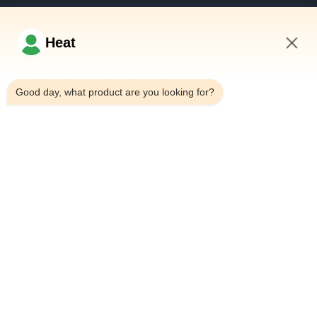
Şimdi Sor
Heat
8:54 PM
Hızlı Bağlantılar
Good day, what product are you looking for?
Evde
Bizim Hakkımızda
Ürünler
Bizimle İletişim
İletişim Bilgileri
Adres:
Ev 101, 6# Ofis Binası, No.21 Jutai Yolu, Wangtai Caddesi,
Huangdao Bölgesi, Qingdao Şehri, Shandong Eyaleti, Çin
E-Posta:
juanita@zxcompounding.com