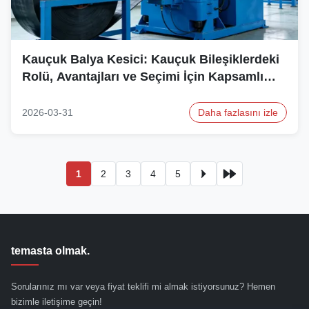
Kauçuk Balya Kesici: Kauçuk Bileşiklerdeki
Rolü, Avantajları ve Seçimi İçin Kapsamlı
Rehber
2026-03-31
Daha fazlasını izle
1
2
3
4
5
temasta olmak.
Sorularınız mı var veya fiyat teklifi mi almak istiyorsunuz? Hemen
bizimle iletişime geçin!