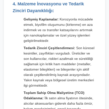
4. Malzeme İnovasyonu ve Tedarik
Zinciri Dayanıklılığı:
Gelişmiş Kaplamalar:
Korozyonla mücadele
etmek, biyofilm oluşumunu (kirlenme) en aza
indirmek ve ısı transfer katsayılarını artırmak
için nanokaplamalar ve özel yüzey işlemleri
geliştirilmektedir.
Tedarik Zinciri Çeşitlendirmesi:
Son küresel
kesintiler, zayıflıkları vurguladı. Üreticiler ve
son kullanıcılar, riskleri azaltmak ve sürekliliği
sağlamak için kritik ham maddeler (metaller,
elastomer bileşikleri) ve bileşenler için aktif
olarak çeşitlendirilmiş kaynak arayışındadır.
Yakın kaynak veya bölgesel üretim merkezleri
ilgi görmektedir.
Toplam Sahip Olma Maliyetine (TCO)
Odaklanma:
İlk satın alma fiyatının ötesinde,
alıcılar aksesuarları giderek daha fazla ömür,
bakım gereksinimleri, enerji tasarrufu