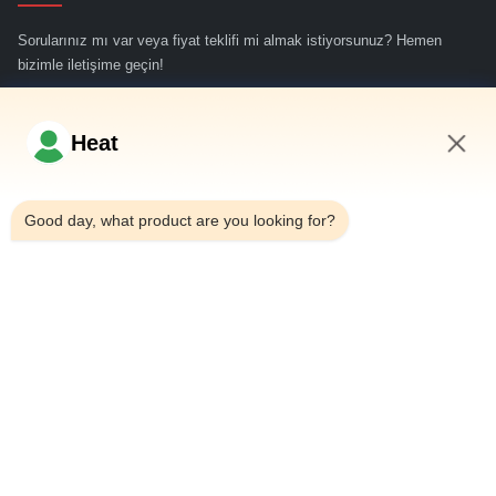
Sorularınız mı var veya fiyat teklifi mi almak istiyorsunuz? Hemen
bizimle iletişime geçin!
Şimdi Sor
Heat
4:18 AM
Hızlı Bağlantılar
Good day, what product are you looking for?
Evde
Bizim Hakkımızda
Ürünler
Bizimle İletişim
İletişim Bilgileri
Adres:
Ev 101, 6# Ofis Binası, No.21 Jutai Yolu, Wangtai Caddesi,