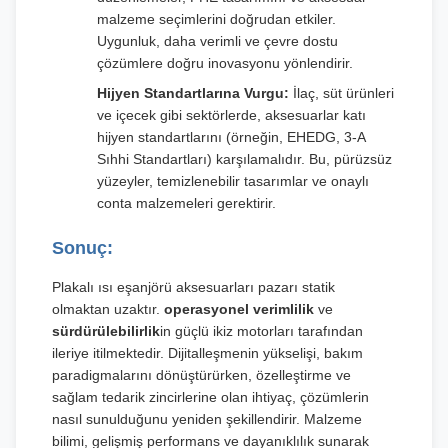
malzeme seçimlerini doğrudan etkiler.
Uygunluk, daha verimli ve çevre dostu
çözümlere doğru inovasyonu yönlendirir.
Hijyen Standartlarına Vurgu:
İlaç, süt ürünleri
ve içecek gibi sektörlerde, aksesuarlar katı
hijyen standartlarını (örneğin, EHEDG, 3-A
Sıhhi Standartları) karşılamalıdır. Bu, pürüzsüz
yüzeyler, temizlenebilir tasarımlar ve onaylı
conta malzemeleri gerektirir.
Sonuç:
Plakalı ısı eşanjörü aksesuarları pazarı statik
olmaktan uzaktır.
operasyonel verimlilik
ve
sürdürülebilirlik
in güçlü ikiz motorları tarafından
ileriye itilmektedir. Dijitalleşmenin yükselişi, bakım
paradigmalarını dönüştürürken, özelleştirme ve
sağlam tedarik zincirlerine olan ihtiyaç, çözümlerin
nasıl sunulduğunu yeniden şekillendirir. Malzeme
bilimi, gelişmiş performans ve dayanıklılık sunarak