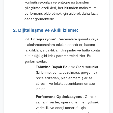
konfigürasyonları ve entegre ısı transferi
iyileştirme özellikleri, her birimden maksimum
performans elde etmek için giderek daha fazla
değer görmektedir.
2. Dijitalleşme ve Akıllı İzleme:
IoT Entegrasyonu:
Çerçevelere gömülü veya
plakalara/contalara takılan sensörler, basınç
farklılıkları, sıcaklıklar, titreşimler ve hatta conta
bütünlüğü gibi kritik parametreleri izler. Bu
şunları sağlar:
Tahmine Dayalı Bakım:
Olası sorunları
(kirlenme, conta bozulması, gevşeme)
önce
arızadan, planlanmamış arıza
süresini ve felaket sızıntılarını en aza
indirir.
Performans Optimizasyonu:
Gerçek
zamanlı veriler, operatörlerin en yüksek
verimlilik ve enerji tasarrufu için