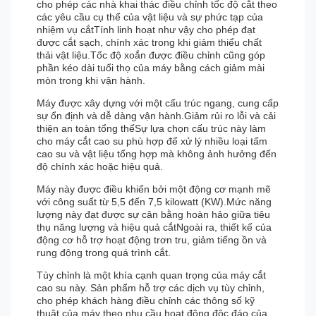
cho phép các nhà khai thác điều chỉnh tốc độ cắt theo
các yêu cầu cụ thể của vật liệu và sự phức tạp của
nhiệm vụ cắtTính linh hoạt như vậy cho phép đạt
được cắt sạch, chính xác trong khi giảm thiểu chất
thải vật liệu.Tốc độ xoắn được điều chỉnh cũng góp
phần kéo dài tuổi thọ của máy bằng cách giảm mài
mòn trong khi vận hành.
Máy được xây dựng với một cấu trúc ngang, cung cấp
sự ổn định và dễ dàng vận hành.Giảm rủi ro lỗi và cải
thiện an toàn tổng thểSự lựa chọn cấu trúc này làm
cho máy cắt cao su phù hợp để xử lý nhiều loại tấm
cao su và vật liệu tổng hợp mà không ảnh hưởng đến
độ chính xác hoặc hiệu quả.
Máy này được điều khiển bởi một động cơ mạnh mẽ
với công suất từ 5,5 đến 7,5 kilowatt (KW).Mức năng
lượng này đạt được sự cân bằng hoàn hảo giữa tiêu
thụ năng lượng và hiệu quả cắtNgoài ra, thiết kế của
động cơ hỗ trợ hoạt động trơn tru, giảm tiếng ồn và
rung động trong quá trình cắt.
Tùy chỉnh là một khía cạnh quan trọng của máy cắt
cao su này. Sản phẩm hỗ trợ các dịch vụ tùy chỉnh,
cho phép khách hàng điều chỉnh các thông số kỹ
thuật của máy theo nhu cầu hoạt động độc đáo của