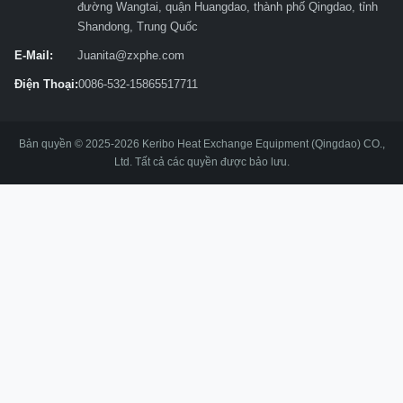
đường Wangtai, quận Huangdao, thành phố Qingdao, tỉnh
Shandong, Trung Quốc
E-Mail:
Juanita@zxphe.com
Điện Thoại:
0086-532-15865517711
Bản quyền © 2025-2026 Keribo Heat Exchange Equipment (Qingdao) CO.,
Ltd. Tất cả các quyền được bảo lưu.