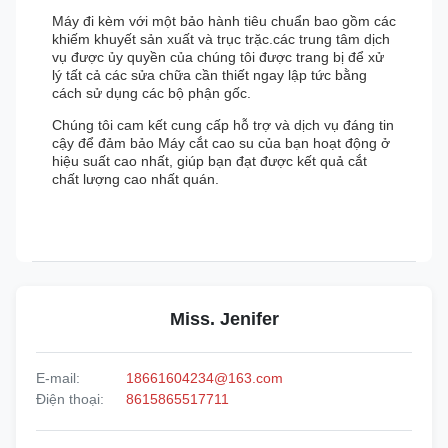
Máy đi kèm với một bảo hành tiêu chuẩn bao gồm các
khiếm khuyết sản xuất và trục trặc.các trung tâm dịch
vụ được ủy quyền của chúng tôi được trang bị để xử
lý tất cả các sửa chữa cần thiết ngay lập tức bằng
cách sử dụng các bộ phận gốc.
Chúng tôi cam kết cung cấp hỗ trợ và dịch vụ đáng tin
cậy để đảm bảo Máy cắt cao su của bạn hoạt động ở
hiệu suất cao nhất, giúp bạn đạt được kết quả cắt
chất lượng cao nhất quán.
Miss. Jenifer
E-mail:
18661604234@163.com
Điện thoại:
8615865517711