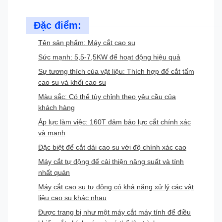
Đặc điểm:
Tên sản phẩm: Máy cắt cao su
Sức mạnh: 5,5-7,5KW để hoạt động hiệu quả
Sự tương thích của vật liệu: Thích hợp để cắt tấm
cao su và khối cao su
Màu sắc: Có thể tùy chỉnh theo yêu cầu của
khách hàng
Áp lực làm việc: 160T đảm bảo lực cắt chính xác
và mạnh
Đặc biệt để cắt dải cao su với độ chính xác cao
Máy cắt tự động để cải thiện năng suất và tính
nhất quán
Máy cắt cao su tự động có khả năng xử lý các vật
liệu cao su khác nhau
Được trang bị như một máy cắt máy tính để điều