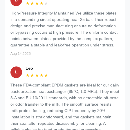
D
★★★★★
★★★★★
High-Pressure Integrity Maintained We utilize these plates
in a demanding circuit operating near 25 bar. Their robust
design and precise manufacturing ensure no deformation
or bypassing occurs at high pressure. The uniform contact
points between plates, provided by the complex pattern,
guarantee a stable and leak-free operation under stress.
Aug 14.2025
Leo
L
★★★★★
★★★★★
These FDA-compliant EPDM gaskets are ideal for our dairy
pasteurization heat exchanger (85°C, 1.0 MPa). They meet
3-A and EU 10/2011 standards, with no detectable off-taste
or odor transfer to the milk. The smooth surface resists
milk protein fouling, reducing CIP frequency by 20%.
Installation is straightforward, and the gaskets maintain
their seal after repeated disassembly for cleaning. A
reliable choice for food-grade thermal processing.