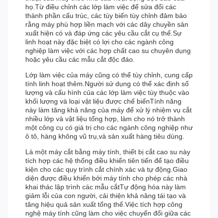
họ.Từ điều chỉnh các lớp làm việc để sửa đổi các
thành phần cấu trúc, các tùy biến tùy chỉnh đảm bảo
rằng máy phù hợp liền mạch với các dây chuyền sản
xuất hiện có và đáp ứng các yêu cầu cắt cụ thể.Sự
linh hoạt này đặc biệt có lợi cho các ngành công
nghiệp làm việc với các hợp chất cao su chuyên dụng
hoặc yêu cầu các mẫu cắt độc đáo.
Lớp làm việc của máy cũng có thể tùy chỉnh, cung cấp
tính linh hoạt thêm.Người sử dụng có thể xác định số
lượng và cấu hình của các lớp làm việc tùy thuộc vào
khối lượng và loại vật liệu được chế biếnTính năng
này làm tăng khả năng của máy để xử lý nhiệm vụ cắt
nhiều lớp và vật liệu tổng hợp, làm cho nó trở thành
một công cụ có giá trị cho các ngành công nghiệp như
ô tô, hàng không vũ trụ,và sản xuất hàng tiêu dùng.
Là một máy cắt bằng máy tính, thiết bị cắt cao su này
tích hợp các hệ thống điều khiển tiên tiến để tạo điều
kiện cho các quy trình cắt chính xác và tự động.Giao
diện được điều khiển bởi máy tính cho phép các nhà
khai thác lập trình các mẫu cắtTự động hóa này làm
giảm lỗi của con người, cải thiện khả năng tái tạo và
tăng hiệu quả sản xuất tổng thể.Việc tích hợp công
nghệ máy tính cũng làm cho việc chuyển đổi giữa các