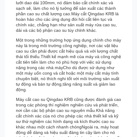
lưỡi dao dài 100mm, nó đảm bảo cắt chính xác và
sạch sẽ, làm cho nó lý tưởng để sản xuất các thành
phần cao su chất lượng cao.Máy cắt Qingdao KRB là
hoàn hảo cho các ứng dụng đòi hỏi cắt liên tục và
chính xác, chẳng hạn như sản xuất máy rửa cao su,
dải và các bộ phận cao su tùy chỉnh khác.
Một trong những trường hợp ứng dụng chính cho máy
này là trong môi trường công nghiệp, nơi các vật liệu
cao su cần phải được cắt hiệu quả và với lượng chất
thải tối thiểu.Thiết kế mạnh mẽ của máy và công nghệ
cắt tiên tiến làm cho nó phù hợp với việc sử dụng
nặng trong các nhà máyCho dù được sử dụng như
một máy uốn cong và cắt hoặc một máy cắt máy tính
chuyên biệt, nó thích nghi tốt với môi trường sản xuất
tự động và bán tự động,tăng năng suất và giảm lao
động.
Máy cắt cao su Qingdao KRB cũng được đánh giá cao
trong các phòng thí nghiệm nghiên cứu và phát triển,
nơi cần các bộ phận cao su nguyên mẫu.Khả năng
cắt chính xác của nó cho phép các nhà thiết kế và kỹ
sư thử nghiệm các hình dạng và kích thước cao su
khác nhau một cách nhanh chóngNgoài ra, máy hoạt
động dễ dàng và hiệu suất đáng tin cậy làm cho nó