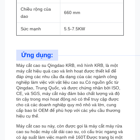
Chiều rộng của
660 mm
dao
Sức mạnh
5.5-7.5KW
Ứng dụng:
Máy cắt cao su Qingdao KRB, mô hình KRB, là một
máy cắt hiệu quả cao và linh hoạt được thiết kế để
đáp ứng các nhu cầu đa dạng của các ngành công
nghiệp làm việc với vật liệu cao su.Có nguồn gốc từ
Qingdao, Trung Quốc, và được chứng nhận bởi ISO,
CE, và SGS, máy cắt này đảm bảo chất lượng và độ
tin cậy trong mọi hoạt động.nó có thể truy cập được
cho cả các doanh nghiệp quy mô nhỏ và lớn, cung
cấp bao bì OEM để phù hợp với các yêu cầu thương
hiệu cụ thể.
Máy cắt cao su này, còn được gọi là máy cắt máy rửa
cao su hoặc máy cắt dải cao su, có cấu trúc ngang và
có áp suất làm việc mạnh mẽ 160T.Được trang bị một