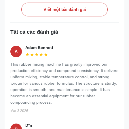
Viết một bài đánh giá
Tất cả các đánh giá
Adam Bennett
A
★★★★★
★★★★★
This rubber mixing machine has greatly improved our
production efficiency and compound consistency. It delivers
uniform mixing, stable temperature control, and strong
torque for various rubber formulas. The structure is sturdy,
operation is smooth, and maintenance is simple. It has
become an essential equipment for our rubber
compounding process.
Mar 3.2026
D*n