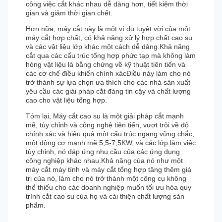
công việc cắt khác nhau dễ dàng hơn, tiết kiệm thời
gian và giảm thời gian chết.
Hơn nữa, máy cắt này là một ví dụ tuyệt vời của một
máy cắt hợp chất, có khả năng xử lý hợp chất cao su
và các vật liệu lớp khác một cách dễ dàng.Khả năng
cắt qua các cấu trúc tổng hợp phức tạp mà không làm
hỏng vật liệu là bằng chứng về kỹ thuật tiên tiến và
các cơ chế điều khiển chính xácĐiều này làm cho nó
trở thành sự lựa chọn ưa thích cho các nhà sản xuất
yêu cầu các giải pháp cắt đáng tin cậy và chất lượng
cao cho vật liệu tổng hợp.
Tóm lại, Máy cắt cao su là một giải pháp cắt mạnh
mẽ, tùy chỉnh và công nghệ tiên tiến, vượt trội về độ
chính xác và hiệu quả.một cấu trúc ngang vững chắc,
một động cơ mạnh mẽ 5,5-7,5KW, và các lớp làm việc
tùy chỉnh, nó đáp ứng nhu cầu của các ứng dụng
công nghiệp khác nhau.Khả năng của nó như một
máy cắt máy tính và máy cắt tổng hợp tăng thêm giá
trị của nó, làm cho nó trở thành một công cụ không
thể thiếu cho các doanh nghiệp muốn tối ưu hóa quy
trình cắt cao su của họ và cải thiện chất lượng sản
phẩm.