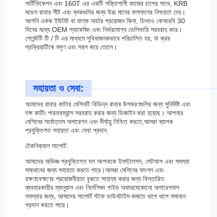
সার্টিফিকেশন এবং 160T এর একটি শক্তিশালী কাজের চাপের সাথে, KRB
মডেল রাবার শীট এবং ব্লকগুলির জন্য উচ্চ মানের ফলাফলের নিশ্চয়তা দেয়।
আপনি একক ইউনিট বা বাল্ক অর্ডার প্রয়োজন কিনা, চিংদাও কেআরবি 30
দিনের মধ্যে OEM প্যাকেজিং এবং নির্ভরযোগ্য ডেলিভারি সরবরাহ করে।
পেমেন্টটি টি / টি এর মাধ্যমে সুবিধাজনকভাবে পরিচালিত হয়, যা ক্রয়
প্রক্রিয়াটিকে মসৃণ এবং সরল করে তোলে।
সহায়তা ও সেবা:
আমাদের রাবার কাটার মেশিনটি বিভিন্ন রাবার উপকরণগুলির জন্য সুনির্দিষ্ট এবং
দক্ষ কাটিং পারফরম্যান্স সরবরাহ করার জন্য ডিজাইন করা হয়েছে। আপনার
মেশিনের সর্বোত্তম অপারেশন এবং দীর্ঘায়ু নিশ্চিত করতে,আমরা ব্যাপক
প্রযুক্তিগত সহায়তা এবং সেবা প্রদান.
টেকনিক্যাল সাপোর্ট:
আমাদের অভিজ্ঞ প্রযুক্তিগত দল আপনাকে ইনস্টলেশন, সেটআপ এবং সমস্যা
সমাধানের জন্য সহায়তা করতে পারে।আমরা মেশিনের ফাংশন এবং
রক্ষণাবেক্ষণের প্রয়োজনীয়তা বুঝতে সাহায্য করার জন্য বিস্তারিত
ব্যবহারকারীর ম্যানুয়াল এবং নির্দেশিকা গাইড অফারযেকোনো অপারেশনাল
সমস্যার জন্য, আমাদের সাপোর্ট স্টাফ ডাউনটাইম কমাতে ধাপে ধাপে সমাধান
প্রদান করতে পারে।