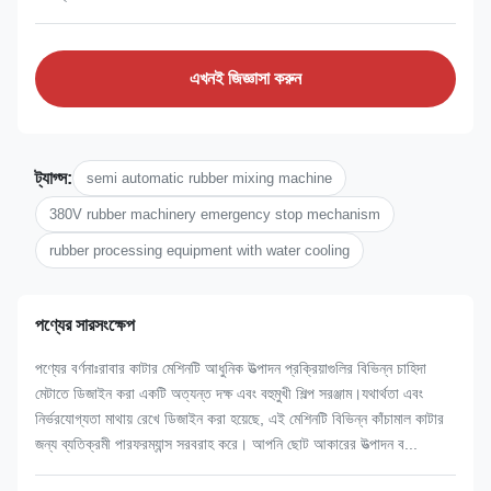
এখনই জিজ্ঞাসা করুন
ট্যাগ্স:
semi automatic rubber mixing machine
380V rubber machinery emergency stop mechanism
rubber processing equipment with water cooling
পণ্যের সারসংক্ষেপ
পণ্যের বর্ণনাঃরাবার কাটার মেশিনটি আধুনিক উত্পাদন প্রক্রিয়াগুলির বিভিন্ন চাহিদা
মেটাতে ডিজাইন করা একটি অত্যন্ত দক্ষ এবং বহুমুখী শিল্প সরঞ্জাম।যথার্থতা এবং
নির্ভরযোগ্যতা মাথায় রেখে ডিজাইন করা হয়েছে, এই মেশিনটি বিভিন্ন কাঁচামাল কাটার
জন্য ব্যতিক্রমী পারফরম্যান্স সরবরাহ করে। আপনি ছোট আকারের উত্পাদন ব...