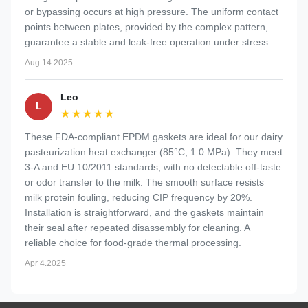
or bypassing occurs at high pressure. The uniform contact
points between plates, provided by the complex pattern,
guarantee a stable and leak-free operation under stress.
Aug 14.2025
Leo
L
★★★★★
★★★★★
These FDA-compliant EPDM gaskets are ideal for our dairy
pasteurization heat exchanger (85°C, 1.0 MPa). They meet
3-A and EU 10/2011 standards, with no detectable off-taste
or odor transfer to the milk. The smooth surface resists
milk protein fouling, reducing CIP frequency by 20%.
Installation is straightforward, and the gaskets maintain
their seal after repeated disassembly for cleaning. A
reliable choice for food-grade thermal processing.
Apr 4.2025