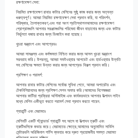
রক্ষণাবেক্ষণ সেবা:
নিয়মিত রক্ষণাবেক্ষণ রাবার কাটার মেশিনের সুষ্ঠু কাজ করার জন্য অত্যন্ত
গুরুত্বপূর্ণ। আমরা নিয়মিত রক্ষণাবেক্ষণ সেবা প্রদান করি, যা পরিদর্শন,
পরিষ্কার, তৈলাক্তকরণ,এবং পরা অংশ প্রতিস্থাপনআমাদের রক্ষণাবেক্ষণ
প্রোগ্রামগুলি আপনার সরঞ্জামগুলির পরিষেবা জীবন বাড়ানোর জন্য এবং কাটার
নির্ভুলতা বজায় রাখার জন্য ডিজাইন করা হয়েছে।
খুচরা যন্ত্রাংশ এবং আপগ্রেডঃ
আমরা সামঞ্জস্য এবং কর্মক্ষমতা নিশ্চিত করার জন্য আসল খুচরা যন্ত্রাংশ
সরবরাহ করি। উপরন্তু, আমরা সফটওয়্যার আপডেট এবং হার্ডওয়্যার উন্নতি
সহ মেশিনের ক্ষমতা উন্নত করার জন্য আপগ্রেড বিকল্প প্রদান করি।
প্রশিক্ষণ ও পরামর্শ:
আপনার রাবার কাটার মেশিনের সর্বোচ্চ সুবিধা পেতে, আমরা অপারেটর এবং
টেকনিশিয়ানদের জন্য প্রশিক্ষণ সেশন অফার করি।আমাদের বিশেষজ্ঞরা
আপনার কাটিয়া প্রক্রিয়া অপ্টিমাইজ এবং কার্যকরভাবে আপনার উত্পাদন লাইন
মধ্যে মেশিন একীভূত করতে পরামর্শ সেবা প্রদান করতে পারেন.
গ্যারান্টি এবং মেরামতঃ
মেশিনটি একটি স্ট্যান্ডার্ড গ্যারান্টি সহ আসে যা উত্পাদন ত্রুটি এবং
ত্রুটিগুলিকে কভার করে। মেরামতের ক্ষেত্রে,আমাদের অনুমোদিত সার্ভিস
সেন্টারগুলি অরিজিনাল পার্টস ব্যবহার করে দ্রুত প্রয়োজনীয় সমস্ত মেরামত
পরিচালনা করতে সজ্জিত.