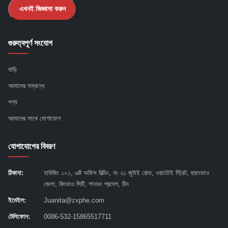
এখনই জিজ্ঞাসা করুন
গুরুত্বপূর্ণ সংযোগ
বাড়ি
আমাদের সম্বন্ধে
পণ্য
আমাদের সাথে যোগাযোগ
যোগাযোগের বিবরণ
ঠিকানা:
হাউজিং ১০১, ৬# অফিস বিল্ডিং, নং ২১ জুটাই রোড, ওয়াংটাই স্ট্রিট, হুয়াংডাও
জেলা, কিংডাও সিটি, শানডং প্রদেশ, চীন
ইমেইল:
Juanita@zxphe.com
টেলিফোন:
0086-532-15865517711