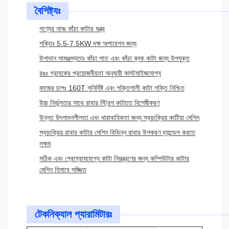
বৈশিষ্ট্যঃ
পণ্যের নামঃ কাঁচা কাটার যন্ত্র
শক্তিঃ 5.5-7.5KW দক্ষ অপারেশন জন্য
উপাদান সামঞ্জস্যতাঃ কাঁচা পাত এবং কাঁচা ব্লক কাটা জন্য উপযুক্ত
রঙঃ গ্রাহকের প্রয়োজনীয়তা অনুযায়ী কাস্টমাইজযোগ্য
কাজের চাপঃ 160T সুনির্দিষ্ট এবং শক্তিশালী কাটা শক্তি নিশ্চিত
উচ্চ নির্ভুলতার সাথে রাবার স্ট্রিপ কাটাতে বিশেষীকরণ
উন্নত উৎপাদনশীলতা এবং ধারাবাহিকতা জন্য স্বয়ংক্রিয় কাটিয়া মেশিন
স্বয়ংক্রিয় রাবার কাটার মেশিন বিভিন্ন রাবার উপকরণ হ্যান্ডেল করতে
সক্ষম
সঠিক এবং প্রোগ্রামযোগ্য কাটা নিয়ন্ত্রণের জন্য কম্পিউটার কাটার
মেশিন হিসাবে সজ্জিত
টেকনিক্যাল প্যারামিটারঃ