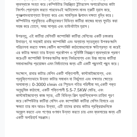
ব্যবস্থাকে সংহত করে।কম্পিউটার নিয়ন্ত্রিত ইন্টারফেস অপারেটরদের কাটা
নিদর্শন প্রোগ্রাম করতে পারবেনএই অটোমেশন মানব ত্রুটি হ্রাস করে,
পুনরুত্পাদনযোগ্যতা উন্নত করে এবং সামগ্রিক উত্পাদন দক্ষতা বৃদ্ধি করে।
কম্পিউটার প্রযুক্তির একীভূতকরণ বিভিন্ন কাটিয়া কাজের মধ্যে স্যুইচ করা
সহজ করে তোলে, সময় সাশ্রয় এবং ডাউনটাইম হ্রাস।
উপরন্তু, এই কাটিয়া মেশিনটি কম্পোজিট কাটিয়া মেশিনের একটি চমৎকার
উদাহরণ, যা সহজেই রাবার কম্পোজিট এবং অন্যান্য স্তরযুক্ত উপকরণগুলি
পরিচালনা করতে সক্ষম।জটিল কম্পোজিট কাঠামোগুলোকে ক্ষতিগ্রস্ত না করেই
এর কাটার ক্ষমতা তার উন্নত প্রকৌশল ও সুনির্দিষ্ট নিয়ন্ত্রণ ব্যবস্থাকে প্রমাণ
করেএটি কম্পোজিট উপকরণগুলির জন্য নির্ভরযোগ্য এবং উচ্চ মানের কাটিয়া
সমাধানগুলির প্রয়োজন এমন নির্মাতাদের জন্য এটি একটি পছন্দসই পছন্দ করে।
সংক্ষেপে, রাবার কাটার মেশিন একটি শক্তিশালী, কাস্টমাইজযোগ্য, এবং
প্রযুক্তিগতভাবে উন্নত কাটার সমাধান যা নির্ভুলতা এবং দক্ষতার ক্ষেত্রে
অসামান্য। 0-3000 r/min এর স্পিন্ডল গতির পরিসীমা সহ,একটি শক্ত
অনুভূমিক কাঠামো, একটি শক্তিশালী 5.5-7.5KW মোটর, এবং
কাস্টমাইজযোগ্য কাজ স্তর, এটি বিভিন্ন শিল্প অ্যাপ্লিকেশন চাহিদা পূরণ
করে।কম্পিউটার কাটিয়া মেশিন এবং কম্পোজিট কাটিয়া মেশিন হিসাবে এর
ক্ষমতা তার মান আরও উন্নত, এটি তাদের রাবার কাটার প্রক্রিয়াগুলিকে
অনুকূল করতে এবং পণ্যের গুণমান উন্নত করতে চায় এমন ব্যবসায়ের জন্য এটি
একটি অপরিহার্য সরঞ্জাম।