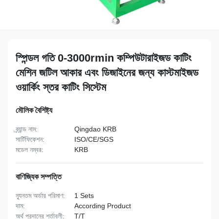
স্পিন্ডল গতি 0-3000rmin কম্পিউটারাইজড কাটিং
মেশিন জটিল আকার এবং ডিজাইনের জন্য কাস্টমাইজড
ওয়ার্কিং স্তর কাটিং সিস্টেম
মৌলিক বৈশিষ্ট্য
ব্র্যান্ড নাম:
Qingdao KRB
সার্টিফিকেশন:
ISO/CE/SGS
মডেল নম্বর:
KRB
বাণিজ্যিক সম্পত্তি
ন্যূনতম অর্ডার পরিমাণ:
1 Sets
দাম:
According Product
অর্থ প্রদানের শর্তাবলী:
T/T