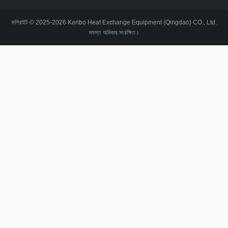
কপিরাইট © 2025-2026 Keribo Heat Exchange Equipment (Qingdao) CO., Ltd.
সমস্ত অধিকার সংরক্ষিত।