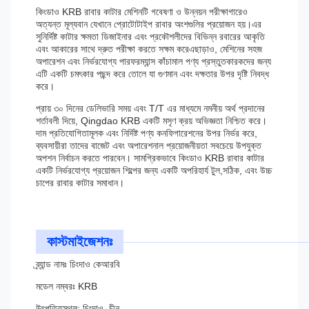
কিংডাও KRB রাবার কাটার মেশিনটি গবেষণা ও উন্নয়ন পরীক্ষাগারেও
অত্যন্ত মূল্যবান যেখানে প্রোটোটাইপ রাবার অংশগুলির প্রয়োজন হয়।এর
সুনির্দিষ্ট কাটার ক্ষমতা ডিজাইনার এবং প্রকৌশলীদের বিভিন্ন রবারের আকৃতি
এবং আকারের সাথে দ্রুত পরীক্ষা করতে সক্ষম করেএছাড়াও, মেশিনের সহজ
অপারেশন এবং নির্ভরযোগ্য পারফরম্যান্স কাঁচামাল পণ্য প্রস্তুতকারকদের জন্য
এটি একটি চমৎকার পছন্দ করে তোলে যা গুণমান এবং দক্ষতার উপর দৃষ্টি নিবদ্ধ
করে।
প্রায় ৩০ দিনের ডেলিভারি সময় এবং T/T এর মাধ্যমে নমনীয় অর্থ প্রদানের
শর্তাবলী দিয়ে, Qingdao KRB একটি মসৃণ ক্রয় অভিজ্ঞতা নিশ্চিত করে।
দাম প্রতিযোগিতামূলক এবং নির্দিষ্ট পণ্য কনফিগারেশনের উপর নির্ভর করে,
ব্যবসায়ীরা তাদের বাজেট এবং অপারেশনাল প্রয়োজনীয়তা সবচেয়ে উপযুক্ত
অপশন নির্বাচন করতে পারবেন। সামগ্রিকভাবে কিংডাও KRB রাবার কাটার
একটি নির্ভরযোগ্য প্রয়োজন শিল্পের জন্য একটি অপরিহার্য টুল,সঠিক, এবং উচ্চ
চাপের রাবার কাটার সমাধান।
কাস্টমাইজেশনঃ
ব্র্যান্ড নামঃ চিংদাও কেআরবি
মডেল নম্বরঃ KRB
উৎপত্তিস্থল: চিংদাও, চীন