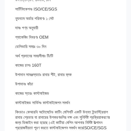
সার্টিফিকেশনঃ ISO/CE/SGS
ন্যূনতম অর্ডার পরিমাণঃ ১ সেট
দামঃ পণ্য অনুযায়ী
প্যাকেজিং বিবরণঃ OEM
ডেলিভারি সময়ঃ ৩০ দিন
অর্থ প্রদানের সময়সীমাঃ টি/টি
কাজের চাপঃ 160T
উপাদান সামঞ্জস্যতাঃ রাবার শীট, রাবার ব্লক
উপাদানঃ কাঁচা
কাজের স্তরঃ কাস্টমাইজড
কাস্টমাইজড সার্ভিসঃ কাস্টমাইজেশন সমর্থন
কিংডাও কেআরবি অটোমেটেড কাটিং মেশিনটি একটি উন্নত ইন্ডাস্ট্রিয়াল
রাবার শ্রেডার যা রাবারের উপকরণগুলির দক্ষ এবং সুনির্দিষ্ট প্রক্রিয়াকরণের
জন্য ডিজাইন করা হয়েছে।এই কাটিয়া মেশিন আপনার নির্দিষ্ট উত্পাদন
প্রয়োজনীয়তা পূরণ করতে কাস্টমাইজেশন সমর্থন করেISO/CE/SGS