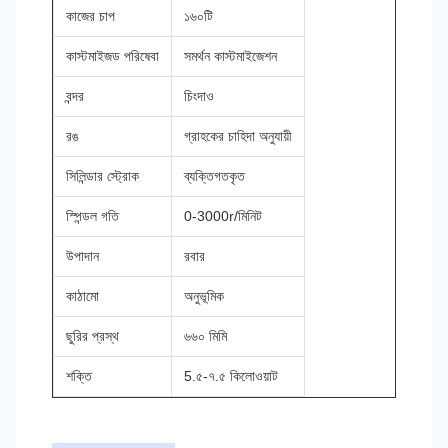
কাজের চাপ
১৬০টি
কাস্টমাইজড পরিষেবা
সমর্থন কাস্টমাইজেশন
বন্দর
চিংদাও
রঙ
গ্রাহকের চাহিদা অনুযায়ী
সিলিন্ডার স্ট্রোক
ব্যক্তিগতকৃত
স্পিন্ডল গতি
0-3000r/মিনিট
উপাদান
রবার
কাঠামো
অনুভূমিক
ছুরির প্রস্থ
৬৬০ মিমি
শক্তি
5.৫-৭.৫ কিলোওয়াট