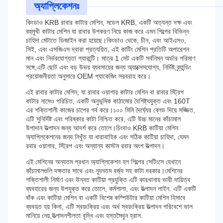
অ্যাপ্লিকেশনঃ
কিংডাও KRB রাবার কাটার মেশিন, মডেল KRB, একটি অত্যন্ত দক্ষ এবং
বহুমুখী কাটার মেশিন যা রাবার উপকরণ নিয়ে কাজ করে এমন শিল্পের বিভিন্ন
চাহিদা মেটাতে ডিজাইন করা হয়েছে।কিংডাও থেকে, চীন, এবং আইএসও,
সিই, এবং এসজিএস দ্বারা প্রত্যয়িত, এই কাটিং মেশিন প্রতিটি অপারেশন
মান এবং নির্ভরযোগ্যতা গ্যারান্টি। মাত্র 1 সেট একটি সর্বনিম্ন অর্ডার পরিমাণ
সঙ্গে,এটি ছোট এবং বড় উভয় ব্যবসায়ের জন্য অ্যাক্সেসযোগ্য, নির্দিষ্ট ব্র্যান্ডিং
প্রয়োজনীয়তা অনুসারে OEM প্যাকেজিং সরবরাহ করে।
এই রাবার কাটার মেশিন, যা রাবার ওয়াশার কাটার মেশিন বা রাবার স্ট্রিপ
কাটার নামেও পরিচিত, একটি অনুভূমিক কাঠামোর বৈশিষ্ট্যযুক্ত এবং 160T
এর শক্তিশালী কাজের চাপের গর্ব করে।১০০ মিমি দৈর্ঘ্যের ব্লেড দিয়ে সজ্জিত,
এটি সুনির্দিষ্ট এবং পরিষ্কার কাটা নিশ্চিত করে, এটি উচ্চ মানের কাঁচামাল
উপাদান উত্পাদন জন্য আদর্শ করে তোলে।চিংদাও KRB কাটিয়া মেশিন
অ্যাপ্লিকেশনের জন্য নিখুঁত যা ধারাবাহিক এবং সঠিক কাটিয়া চাহিদা, যেমন
রবার ওয়াশার, স্ট্রিপ এবং অন্যান্য কাস্টম রবার অংশ উত্পাদন।
এই মেশিনের অন্যতম প্রধান অ্যাপ্লিকেশন হল শিল্পের সেটিংসে যেখানে
কাঁচামালগুলি দক্ষতার সাথে এবং ন্যূনতম বর্জ্য সহ কাটা দরকার।মেশিনের
শক্তিশালী নির্মাণ এবং উন্নত কাটিয়া প্রযুক্তি এটি কারখানায় ভারী দায়িত্ব
ব্যবহারের জন্য উপযুক্ত করে তোলে, কর্মশালা, এবং উত্পাদন লাইন. এটি একটি
বাঁক এবং কাটিয়া মেশিন বা একটি বিশেষ কম্পিউটার কাটিয়া মেশিন হিসাবে
ব্যবহৃত হয় কিনা, এটি স্বয়ংক্রিয় এবং অর্ধ স্বয়ংক্রিয় উত্পাদন পরিবেশে ভাল
মানিয়ে নেয়,উত্পাদনশীলতা বৃদ্ধি এবং হস্তমৈথুন হ্রাস.