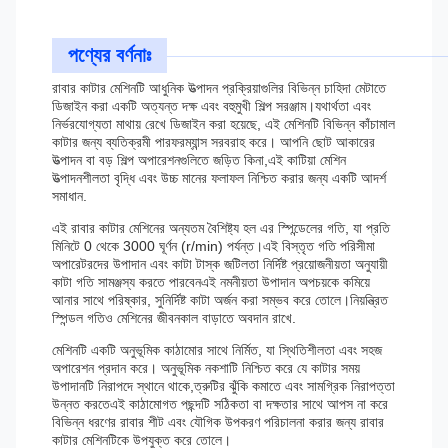
পণ্যের বর্ণনাঃ
রাবার কাটার মেশিনটি আধুনিক উত্পাদন প্রক্রিয়াগুলির বিভিন্ন চাহিদা মেটাতে
ডিজাইন করা একটি অত্যন্ত দক্ষ এবং বহুমুখী শিল্প সরঞ্জাম।যথার্থতা এবং
নির্ভরযোগ্যতা মাথায় রেখে ডিজাইন করা হয়েছে, এই মেশিনটি বিভিন্ন কাঁচামাল
কাটার জন্য ব্যতিক্রমী পারফরম্যান্স সরবরাহ করে। আপনি ছোট আকারের
উত্পাদন বা বড় শিল্প অপারেশনগুলিতে জড়িত কিনা,এই কাটিয়া মেশিন
উত্পাদনশীলতা বৃদ্ধি এবং উচ্চ মানের ফলাফল নিশ্চিত করার জন্য একটি আদর্শ
সমাধান.
এই রাবার কাটার মেশিনের অন্যতম বৈশিষ্ট্য হল এর স্পিন্ডেলের গতি, যা প্রতি
মিনিটে 0 থেকে 3000 ঘূর্ণন (r/min) পর্যন্ত।এই বিস্তৃত গতি পরিসীমা
অপারেটরদের উপাদান এবং কাটা টাস্ক জটিলতা নির্দিষ্ট প্রয়োজনীয়তা অনুযায়ী
কাটা গতি সামঞ্জস্য করতে পারবেনএই নমনীয়তা উপাদান অপচয়কে কমিয়ে
আনার সাথে পরিষ্কার, সুনির্দিষ্ট কাটা অর্জন করা সম্ভব করে তোলে।নিয়ন্ত্রিত
স্পিন্ডল গতিও মেশিনের জীবনকাল বাড়াতে অবদান রাখে.
মেশিনটি একটি অনুভূমিক কাঠামোর সাথে নির্মিত, যা স্থিতিশীলতা এবং সহজ
অপারেশন প্রদান করে। অনুভূমিক নকশাটি নিশ্চিত করে যে কাটার সময়
উপাদানটি নিরাপদে স্থানে থাকে,ত্রুটির ঝুঁকি কমাতে এবং সামগ্রিক নিরাপত্তা
উন্নত করতেএই কাঠামোগত পছন্দটি সঠিকতা বা দক্ষতার সাথে আপস না করে
বিভিন্ন ধরণের রাবার শীট এবং যৌগিক উপকরণ পরিচালনা করার জন্য রাবার
কাটার মেশিনটিকে উপযুক্ত করে তোলে।