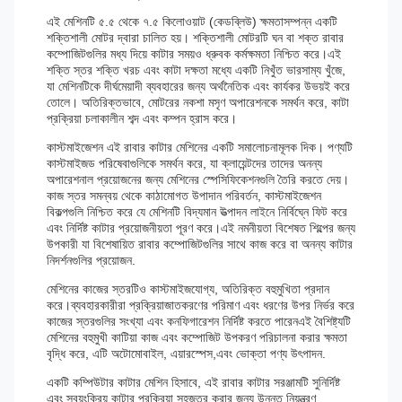
এই মেশিনটি ৫.৫ থেকে ৭.৫ কিলোওয়াট (কেডব্লিউ) ক্ষমতাসম্পন্ন একটি
শক্তিশালী মোটর দ্বারা চালিত হয়। শক্তিশালী মোটরটি ঘন বা শক্ত রাবার
কম্পোজিটগুলির মধ্য দিয়ে কাটার সময়ও ধ্রুবক কর্মক্ষমতা নিশ্চিত করে।এই
শক্তি স্তর শক্তি খরচ এবং কাটা দক্ষতা মধ্যে একটি নিখুঁত ভারসাম্য খুঁজে,
যা মেশিনটিকে দীর্ঘমেয়াদী ব্যবহারের জন্য অর্থনৈতিক এবং কার্যকর উভয়ই করে
তোলে। অতিরিক্তভাবে, মোটরের নকশা মসৃণ অপারেশনকে সমর্থন করে, কাটা
প্রক্রিয়া চলাকালীন শব্দ এবং কম্পন হ্রাস করে।
কাস্টমাইজেশন এই রাবার কাটার মেশিনের একটি সমালোচনামূলক দিক। পণ্যটি
কাস্টমাইজড পরিষেবাগুলিকে সমর্থন করে, যা ক্লায়েন্টদের তাদের অনন্য
অপারেশনাল প্রয়োজনের জন্য মেশিনের স্পেসিফিকেশনগুলি তৈরি করতে দেয়।
কাজ স্তর সমন্বয় থেকে কাঠামোগত উপাদান পরিবর্তন, কাস্টমাইজেশন
বিকল্পগুলি নিশ্চিত করে যে মেশিনটি বিদ্যমান উত্পাদন লাইনে নির্বিঘ্নে ফিট করে
এবং নির্দিষ্ট কাটার প্রয়োজনীয়তা পূরণ করে।এই নমনীয়তা বিশেষত শিল্পের জন্য
উপকারী যা বিশেষায়িত রাবার কম্পোজিটগুলির সাথে কাজ করে বা অনন্য কাটার
নিদর্শনগুলির প্রয়োজন.
মেশিনের কাজের স্তরটিও কাস্টমাইজযোগ্য, অতিরিক্ত বহুমুখিতা প্রদান
করে।ব্যবহারকারীরা প্রক্রিয়াজাতকরণের পরিমাণ এবং ধরণের উপর নির্ভর করে
কাজের স্তরগুলির সংখ্যা এবং কনফিগারেশন নির্দিষ্ট করতে পারেনএই বৈশিষ্ট্যটি
মেশিনের বহুমুখী কাটিয়া কাজ এবং কম্পোজিট উপকরণ পরিচালনা করার ক্ষমতা
বৃদ্ধি করে, এটি অটোমোবাইল, এয়ারস্পেস,এবং ভোক্তা পণ্য উৎপাদন.
একটি কম্পিউটার কাটার মেশিন হিসাবে, এই রাবার কাটার সরঞ্জামটি সুনির্দিষ্ট
এবং স্বয়ংক্রিয় কাটার প্রক্রিয়া সহজতর করার জন্য উন্নত নিয়ন্ত্রণ