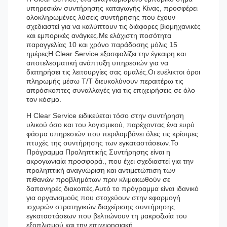
υπηρεσιών συντήρησης καταγωγής Κίνας, προσφέρει
ολοκληρωμένες λύσεις συντήρησης που έχουν
σχεδιαστεί για να καλύπτουν τις διάφορες βιομηχανικές
και εμπορικές ανάγκες.Με ελάχιστη ποσότητα
παραγγελίας 10 και χρόνο παράδοσης μόλις 15
ημέρεςΗ Clear Service εξασφαλίζει την έγκαιρη και
αποτελεσματική ανάπτυξη υπηρεσιών για να
διατηρήσει τις λειτουργίες σας ομαλές.Οι ευέλικτοι όροι
πληρωμής μέσω T/T διευκολύνουν περαιτέρω τις
απρόσκοπτες συναλλαγές για τις επιχειρήσεις σε όλο
τον κόσμο.
Η Clear Service ειδικεύεται τόσο στην συντήρηση
υλικού όσο και του λογισμικού, παρέχοντας ένα ευρύ
φάσμα υπηρεσιών που περιλαμβάνει όλες τις κρίσιμες
πτυχές της συντήρησης των εγκαταστάσεων.Το
Πρόγραμμα Προληπτικής Συντήρησης είναι η
ακρογωνιαία προσφορά., που έχει σχεδιαστεί για την
προληπτική αναγνώριση και αντιμετώπιση των
πιθανών προβλημάτων πριν κλιμακωθούν σε
δαπανηρές διακοπές.Αυτό το πρόγραμμα είναι ιδανικό
για οργανισμούς που στοχεύουν στην εφαρμογή
ισχυρών στρατηγικών διαχείρισης συντήρησης
εγκαταστάσεων που βελτιώνουν τη μακροζωία του
εξοπλισμού και την επιχειρησιακή