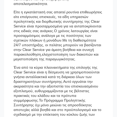
αποτελεσματικότητα.
Είτε η εγκατάστασή σας απαιτεί ρουτίνα επιθεωρήσεις
είτε επείγουσες επισκευές, τα είδη υπηρεσιών
προληπτικής και διορθωτικής συντήρησης της Clear
Service είναι προσαρμοσμένα για να ανταποκρίνονται
στις ειδικές σας ανάγκες.Ο χρόνος λειτουργίας είναι
προσαρμόσιμος ανάλογα με τις ποσότητες των
σχετικών πλάκων ή μονάδων.Με τη διαθεσιμότητα
24/7 υποστήριξης, οι πελάτες μπορούν να βασίζονται
στην Clear Service για άμεση βοήθεια και συνεχή
παρακολούθηση,ελαχιστοποίηση των διακοπών και
μεγιστοποίηση της παραγωγικότητας.
Ένα από τα κύρια πλεονεκτήματα της επιλογής της
Clear Service είναι η δέσμευση να χρησιμοποιούνται
γνήσια ανταλλακτικά κατά τη διάρκεια όλων των
δραστηριοτήτων συντήρησης.Αυτό εγγυάται την
ακεραιότητα και την αξιοπιστία του επισκευασμένου
εξοπλισμού, ευθυγραμμίζονται με τις βέλτιστες
πρακτικές του κλάδου και τα πρότυπα
συμμόρφωσης.Το Πρόγραμμα Προληπτικής
Συντήρησης όχι μόνο μειώνει τις απροσδόκητες
αποτυχίες αλλά βοηθά και στο προϋπολογισμό και το
σχεδιασμό με την επέκταση του κύκλου ζωής των