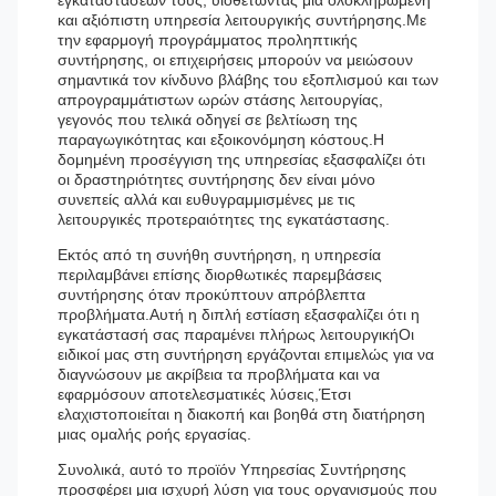
εγκαταστάσεων τους, υιοθετώντας μια ολοκληρωμένη
και αξιόπιστη υπηρεσία λειτουργικής συντήρησης.Με
την εφαρμογή προγράμματος προληπτικής
συντήρησης, οι επιχειρήσεις μπορούν να μειώσουν
σημαντικά τον κίνδυνο βλάβης του εξοπλισμού και των
απρογραμμάτιστων ωρών στάσης λειτουργίας,
γεγονός που τελικά οδηγεί σε βελτίωση της
παραγωγικότητας και εξοικονόμηση κόστους.Η
δομημένη προσέγγιση της υπηρεσίας εξασφαλίζει ότι
οι δραστηριότητες συντήρησης δεν είναι μόνο
συνεπείς αλλά και ευθυγραμμισμένες με τις
λειτουργικές προτεραιότητες της εγκατάστασης.
Εκτός από τη συνήθη συντήρηση, η υπηρεσία
περιλαμβάνει επίσης διορθωτικές παρεμβάσεις
συντήρησης όταν προκύπτουν απρόβλεπτα
προβλήματα.Αυτή η διπλή εστίαση εξασφαλίζει ότι η
εγκατάστασή σας παραμένει πλήρως λειτουργικήΟι
ειδικοί μας στη συντήρηση εργάζονται επιμελώς για να
διαγνώσουν με ακρίβεια τα προβλήματα και να
εφαρμόσουν αποτελεσματικές λύσεις,Έτσι
ελαχιστοποιείται η διακοπή και βοηθά στη διατήρηση
μιας ομαλής ροής εργασίας.
Συνολικά, αυτό το προϊόν Υπηρεσίας Συντήρησης
προσφέρει μια ισχυρή λύση για τους οργανισμούς που