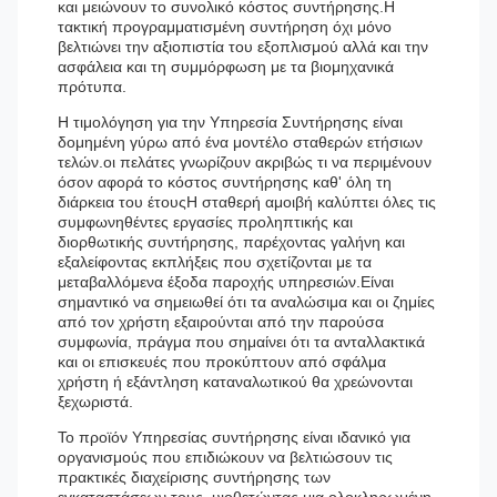
και μειώνουν το συνολικό κόστος συντήρησης.Η
τακτική προγραμματισμένη συντήρηση όχι μόνο
βελτιώνει την αξιοπιστία του εξοπλισμού αλλά και την
ασφάλεια και τη συμμόρφωση με τα βιομηχανικά
πρότυπα.
Η τιμολόγηση για την Υπηρεσία Συντήρησης είναι
δομημένη γύρω από ένα μοντέλο σταθερών ετήσιων
τελών.οι πελάτες γνωρίζουν ακριβώς τι να περιμένουν
όσον αφορά το κόστος συντήρησης καθ' όλη τη
διάρκεια του έτουςΗ σταθερή αμοιβή καλύπτει όλες τις
συμφωνηθέντες εργασίες προληπτικής και
διορθωτικής συντήρησης, παρέχοντας γαλήνη και
εξαλείφοντας εκπλήξεις που σχετίζονται με τα
μεταβαλλόμενα έξοδα παροχής υπηρεσιών.Είναι
σημαντικό να σημειωθεί ότι τα αναλώσιμα και οι ζημίες
από τον χρήστη εξαιρούνται από την παρούσα
συμφωνία, πράγμα που σημαίνει ότι τα ανταλλακτικά
και οι επισκευές που προκύπτουν από σφάλμα
χρήστη ή εξάντληση καταναλωτικού θα χρεώνονται
ξεχωριστά.
Το προϊόν Υπηρεσίας συντήρησης είναι ιδανικό για
οργανισμούς που επιδιώκουν να βελτιώσουν τις
πρακτικές διαχείρισης συντήρησης των