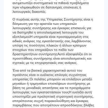
αντιμετωπίζει συστηματικά τα πιθανά προβλήματα
πριν κλιμακωθούν σε δαπανηρές επισκευές ή
λειτουργικές διακοπές.
Ο πυρήνας αυτής της Υπηρεσίας Συντήρησης είναι η
δέσμευση για την αριστεία των υπηρεσιών
λειτουργικής συντήρησης.και έγκαιρες επισκευές για
να διατηρηθεί η αποτελεσματική λειτουργία του
εξοπλισμούΗ υπηρεσία είναι προσαρμοσμένη στις
ειδικές ανάγκες της εγκατάστασής σας.λαμβάνοντας
υπόψη τις ποσότητες πλακών ή άλλων κρίσιμων
στοιχείων που επηρεάζουν το πεδίο των
δραστηριοτήτων συντήρησηςΑυτό εξασφαλίζει ότι οι
προσπάθειες συντήρησης είναι αποτελεσματικές και
σχετικές με τις επιχειρησιακές σας ανάγκες.
Ένα από τα βασικά χαρακτηριστικά αυτού του
προϊόντος είναι οι ευέλικτες επιλογές συχνότητας
υπηρεσίας.Οι πελάτες μπορούν να επιλέξουν μεταξύ
μηνιαίων ή τριμηνιαίων επισκέψεων συντήρησης με
βάση τις μοναδικές απαιτήσεις και τα προγράμματα
λειτουργίας των εγκαταστάσεών τουςΗ ευελιξία αυτή
υποστηρίζει μια προληπτική στρατηγική συντήρησης,
επιτρέποντας συχνή παρακολούθηση και έγκαιρες
παρεμβάσεις που αποτρέπουν απροσδόκητες βλάβες