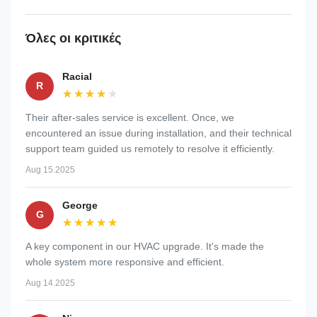
Όλες οι κριτικές
Racial
R
★★★★★
★★★★★
Their after-sales service is excellent. Once, we
encountered an issue during installation, and their technical
support team guided us remotely to resolve it efficiently.
Aug 15.2025
George
G
★★★★★
★★★★★
A key component in our HVAC upgrade. It's made the
whole system more responsive and efficient.
Aug 14.2025