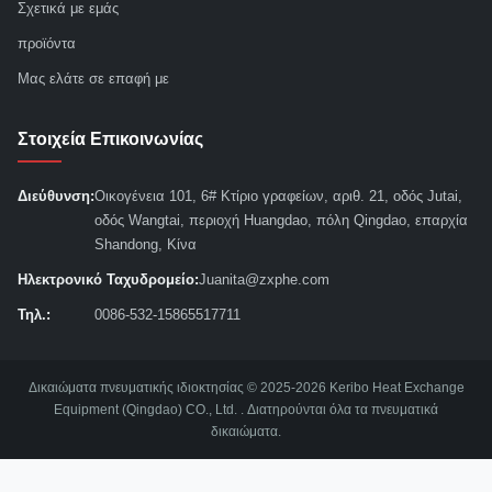
Σχετικά με εμάς
προϊόντα
Μας ελάτε σε επαφή με
Στοιχεία Επικοινωνίας
Διεύθυνση:
Οικογένεια 101, 6# Κτίριο γραφείων, αριθ. 21, οδός Jutai,
οδός Wangtai, περιοχή Huangdao, πόλη Qingdao, επαρχία
Shandong, Κίνα
Ηλεκτρονικό Ταχυδρομείο:
Juanita@zxphe.com
Τηλ.:
0086-532-15865517711
Δικαιώματα πνευματικής ιδιοκτησίας © 2025-2026 Keribo Heat Exchange
Equipment (Qingdao) CO., Ltd. . Διατηρούνται όλα τα πνευματικά
δικαιώματα.