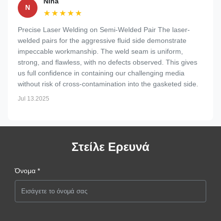
Nina
N
★★★★★
★★★★★
Precise Laser Welding on Semi-Welded Pair The laser-
welded pairs for the aggressive fluid side demonstrate
impeccable workmanship. The weld seam is uniform,
strong, and flawless, with no defects observed. This gives
us full confidence in containing our challenging media
without risk of cross-contamination into the gasketed side.
Jul 13.2025
Στείλε Ερευνά
Όνομα *