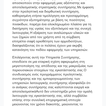
αποσκοπούν στην εφαρμογή μιας αξιόπιστης και
αποτελεσματικής στρατηγικής συντήρησης.Με έμφαση
στην προληπτική και διορθωτική συντήρηση,
καθορισμένη ετήσια τιμολόγηση και προσαρμόσιμη
συχνότητα εξυπηρέτησης με βάση τις ποσότητες
πινακίδων, παρέχει ένα ολοκληρωμένο πλαίσιο για τη
διατήρηση της υγείας του εξοπλισμού και της συνεχή
λειτουργίας.Η εξαίρεση των αναλώσιμων υλικών και
των ζημιών από τον χρήστη από τη σύμβαση
επιτρέπει σαφή οριοθέτηση των αρμοδιοτήτων,
διασφαλίζοντας ότι οι πελάτες έχουν μια ακριβή
κατανόηση του πεδίου εφαρμογής των υπηρεσιών.
Επιλέγοντας αυτή την Υπηρεσία Συντήρησης,
επενδύετε σε μια εταιρική σχέση αφιερωμένη στη
μεγιστοποίηση της απόδοσης και της μακροζωίας των
περιουσιακών στοιχείων της εγκατάστασής σας.Ο
συνδυασμός ενός προγράμματος προληπτικής
συντήρησης και της εμπειρογνωμοσύνης των
υπηρεσιών λειτουργικής συντήρησης εξασφαλίζει ότι
οι ανάγκες συντήρησης σας καλύπτονται ενεργά και
αποτελεσματικάΑυτό δεν υποστηρίζει μόνο την ομαλή
λειτουργία της εγκατάστασής σας, αλλά συμβάλλει
επίσης στην συνολική επιχειρηματική επιτυχία
μειώνοντας τον χρόνο διακοπής, μειώνοντας το