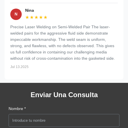
Nina
N
★★★★★
★★★★★
Precise Laser Welding on Semi-Welded Pair The laser-
welded pairs for the aggressive fluid side demonstrate
impeccable workmanship. The weld seam is uniform,
strong, and flawless, with no defects observed. This gives
us full confidence in containing our challenging media
without risk of cross-contamination into the gasketed side.
Jul 13.2025
Enviar Una Consulta
Nombre *