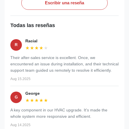
Escribir una reseña
Todas las reseñas
Racial
R
★★★★★
★★★★★
Their after-sales service is excellent. Once, we
encountered an issue during installation, and their technical
support team guided us remotely to resolve it efficiently.
Aug 15.2025
George
G
★★★★★
★★★★★
A key component in our HVAC upgrade. It's made the
whole system more responsive and efficient.
Aug 14.2025