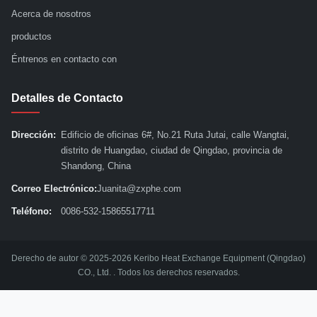
Acerca de nosotros
productos
Éntrenos en contacto con
Detalles de Contacto
Dirección:
Edificio de oficinas 6#, No.21 Ruta Jutai, calle Wangtai,
distrito de Huangdao, ciudad de Qingdao, provincia de
Shandong, China
Correo Electrónico:
Juanita@zxphe.com
Teléfono:
0086-532-15865517711
Derecho de autor © 2025-2026 Keribo Heat Exchange Equipment (Qingdao)
CO., Ltd. . Todos los derechos reservados.