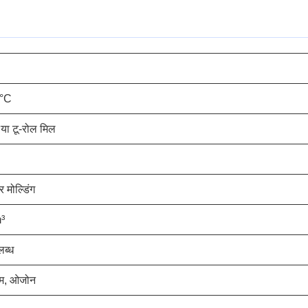
0°C
या टू-रोल मिल
 मोल्डिंग
³
ब्ध
ौसम, ओजोन