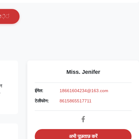
र
े
ं
Miss. Jenifer
इन
ईमेल:
18661604234@163.com
र
टेलीफोन:
8615865517711
अभी पूछताछ करें