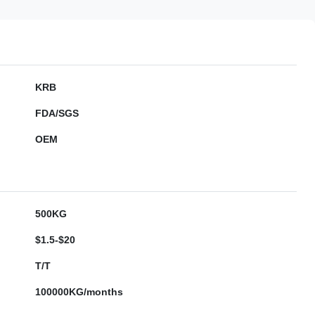
KRB
FDA/SGS
OEM
500KG
$1.5-$20
T/T
100000KG/months