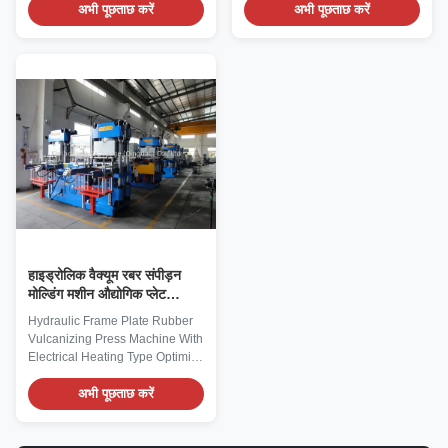
and sheet rubber production
अभी पूछताछ करें
process with our Hydraulic
अभी पूछताछ करें
with our Thin Film Sheet Rubber
Frame Plate Rubber
Vulcanizing Equipment—
Vulcanizing Press Machine—
specifically designed as a
equipped with efficient electrical
Horizontal Rubber Rotocure
heating, stable hydraulic
Machine for efficient, uniform
transmission, and a sturdy frame
vulcanization of rubber films,
design. This machine is
sheets, and strips. Engineered
specially engineered for
with a horizontal structure and
vulcanizing all types of rubber
advanced rotocure technology,
products, including O-rings,
this machine delivers consistent
gaskets, rubber sheets, seals,
heating, stable pressure, and
and rubber components for
continuous production
automotive, construction,
हाइड्रोलिक वैक्यूम रबर संपीड़न
मोल्डिंग मशीन औद्योगिक प्लेट
वल्केनाइजिंग प्रेस
Hydraulic Frame Plate Rubber
Vulcanizing Press Machine With
Electrical Heating Type Optimize
your rubber vulcanization
process with our Hydraulic
अभी पूछताछ करें
Frame Plate Rubber
Vulcanizing Press Machine—
equipped with efficient electrical