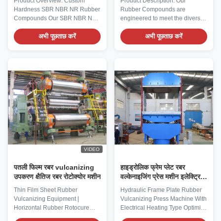
Product Overview: Custom
Product Description: Our
रबर उत्पादों के लिए
Hardness SBR NBR NR Rubber
Rubber Compounds are
Compounds Our SBR NBR NR
engineered to meet the diverse
Natural Rubber Compounds
and demanding needs of
Custom 30 - 90 Shore A
अभी पूछताछ करें
various industrial applications,
अभी पूछताछ करें
Hardness bring together three
providing exceptional
essential rubber materials—
performance and durability.
SBR (Styrene Butadiene
Designed with versatility in
Rubber), NBR (Nitrile Rubber),
mind, these compounds are
and NR (Natural Rubber)—each
suitable for use across a wide
customizable in hardness from
temperature range, from -40°C
30 to 90 Shore A. Unlike one-
to 120°C, making them ideal for
size-fits-all rubber compounds,
environments that experience
our solutions allow you to select
extreme cold as well as
the exact hardness level, paired
moderate heat. This extensive
with the ideal rubber material, to
temperature tolerance ensures
match the specific
that the rubber compounds
VIDEO
maintain
पतली फिल्म रबर vulcanizing
हाइड्रोलिक फ्रेम प्लेट रबर
उपकरण क्षैतिज रबर रोटोक्योर मशीन
वल्केनाइजिंग प्रेस मशीन इलेक्ट्रिक
हीटिंग प्रकार के साथ
Thin Film Sheet Rubber
Hydraulic Frame Plate Rubber
Vulcanizing Equipment |
Vulcanizing Press Machine With
Horizontal Rubber Rotocure
Electrical Heating Type Optimize
Machine Elevate your thin film
your rubber vulcanization