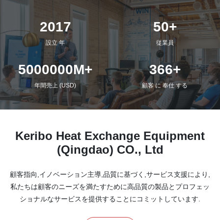
2017
50+
設立 年
従業員
5000000M+
366+
年間売上 (USD)
顧客 に 奉仕 する
Keribo Heat Exchange Equipment
(Qingdao) CO., Ltd
顧客指向,イノベーション主導,品質に基づく,サービス支援により,
私たちは顧客のニーズを満たすために高品質の製品とプロフェッ
ショナルなサービスを提供することにコミットしています.