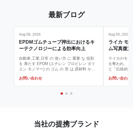
最新ブログ
Aug 06, 2026
Aug 05, 2026
EPDMゴムチューブ押出におけるキ
ライカ モノ
ーテクノロジーによる効率向上
ム写真復活で
自動車,工業,日常 の 使い方 に 重要 な 役割
ライカのモノ
を 果たす EPDM (エチレン プロピレン ダイ
を奪われ、「
エン モノマー) の ゴム の 管 は,原材料 から
と「伝統的な
どの よう に 製造 さ れ ます か と 考え て い
で揺れ動いた
お問い合わせ
お問い合わせ
た こと が あり ます か.特殊 な 耐候 性 を 持
ノクローム専
つ 理由熱耐性,化学 耐性,そして 驚くほど 弾
ことで、この
性 を 備える の は,高性能 の ゴム 管 を 作る
りました。 
ため に 用いる 精巧 な 挤出 プロセス に かか
国際フォーラ
っ て 答え が あり ます. EPDM ゴム の 独特
ないほどの夜
な 分子 構造 は 優れた 物理 化学 特性 を 備
結論には至り
わっ ており,耐久 型 管 の 製造 に 理想 的 な
初期のライカ
材料 に ...
のモデル）を
当社の提携ブランド
変しました。
させながらも