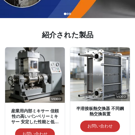
紹介された製品
VIDEO
VIDEO
半溶接板熱交換器 不同鋼
産業用内部ミキサー 信頼
熱交換装置
性の高いバンベリーミキ
サー 安定した性能と低エ
お問い合わせ
ネルギー消費
お問い合わせ