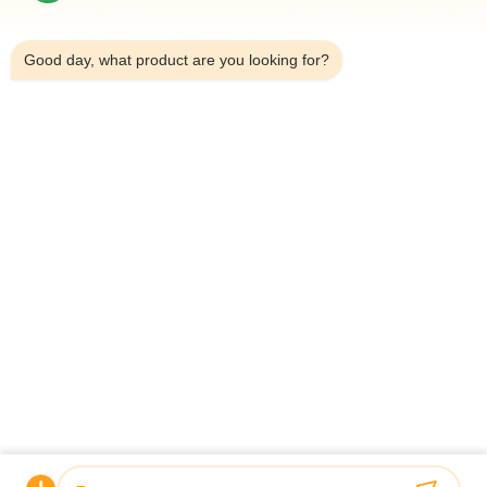
3:23 AM
クイックリンク
Good day, what product are you looking for?
ホーム
会社情報
製品
送信
連絡先詳細
住所:
住宅101,6# オフィスビル,Jutai Road21号,Wangtai Street,
Huangdao District,青島市,山東省,中国
メールアドレス:
juanita@zxcompounding.com
Tel:
86-0532-15865517711
著作権 © 2025-2026 Keribo Heat Exchange Equipment (Qingdao) CO., Ltd. .