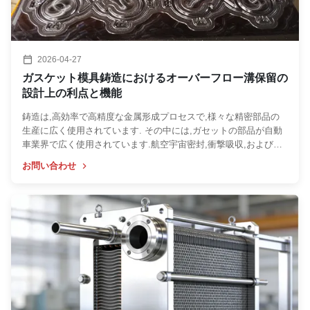
2026-04-27
ガスケット模具鋳造におけるオーバーフロー溝保留の
設計上の利点と機能
鋳造は,高効率で高精度な金属形成プロセスで,様々な精密部品の
生産に広く使用されています. その中には,ガセットの部品が自動
車業界で広く使用されています.航空宇宙密封,衝撃吸収,および圧
力を支える機能により,電子機器,水力機械の分野.質を直接決定す
お問い合わせ
る密着型模具の多くの構造構成要素のうち,密着型模具は,溢れる
溝は欠かせない補助構造です. The reasonable reservation of the
overflow groove in the gasket mold not only solves many common
quality problems in the die casting ...