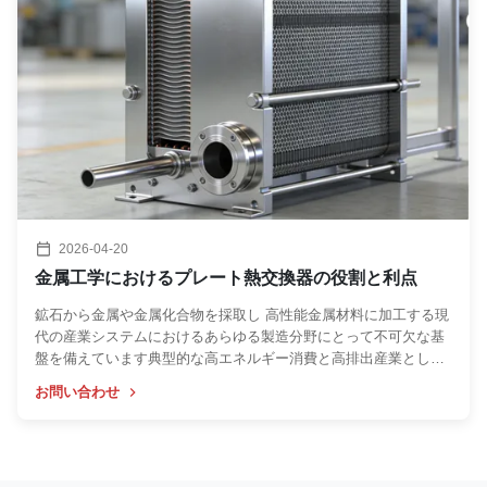
2026-04-20
金属工学におけるプレート熱交換器の役割と利点
鉱石から金属や金属化合物を採取し 高性能金属材料に加工する現
代の産業システムにおけるあらゆる製造分野にとって不可欠な基
盤を備えています典型的な高エネルギー消費と高排出産業として,
traditional metallurgical processes not only face the pressure of
お問い合わせ
volatile energy costs but also bear increasingly stringent
environmental regulations and social demands for energy
conservation and emission ...