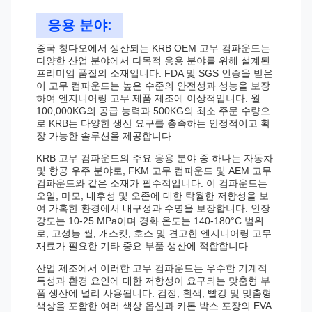
응용 분야:
중국 칭다오에서 생산되는 KRB OEM 고무 컴파운드는
다양한 산업 분야에서 다목적 응용 분야를 위해 설계된
프리미엄 품질의 소재입니다. FDA 및 SGS 인증을 받은
이 고무 컴파운드는 높은 수준의 안전성과 성능을 보장
하여 엔지니어링 고무 제품 제조에 이상적입니다. 월
100,000KG의 공급 능력과 500KG의 최소 주문 수량으
로 KRB는 다양한 생산 요구를 충족하는 안정적이고 확
장 가능한 솔루션을 제공합니다.
KRB 고무 컴파운드의 주요 응용 분야 중 하나는 자동차
및 항공 우주 분야로, FKM 고무 컴파운드 및 AEM 고무
컴파운드와 같은 소재가 필수적입니다. 이 컴파운드는
오일, 마모, 내후성 및 오존에 대한 탁월한 저항성을 보
여 가혹한 환경에서 내구성과 수명을 보장합니다. 인장
강도는 10-25 MPa이며 경화 온도는 140-180°C 범위
로, 고성능 씰, 개스킷, 호스 및 견고한 엔지니어링 고무
재료가 필요한 기타 중요 부품 생산에 적합합니다.
산업 제조에서 이러한 고무 컴파운드는 우수한 기계적
특성과 환경 요인에 대한 저항성이 요구되는 맞춤형 부
품 생산에 널리 사용됩니다. 검정, 흰색, 빨강 및 맞춤형
색상을 포함한 여러 색상 옵션과 카톤 박스 포장의 EVA