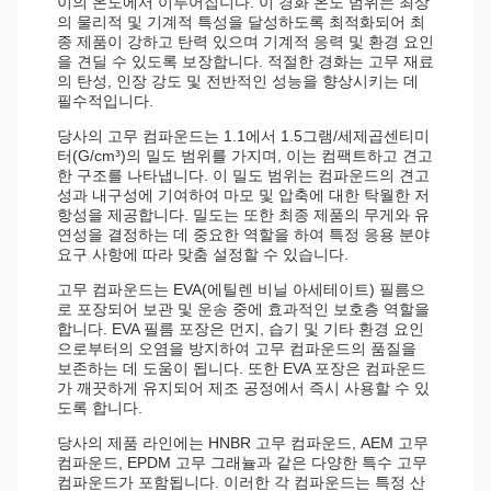
이의 온도에서 이루어집니다. 이 경화 온도 범위는 최상
의 물리적 및 기계적 특성을 달성하도록 최적화되어 최
종 제품이 강하고 탄력 있으며 기계적 응력 및 환경 요인
을 견딜 수 있도록 보장합니다. 적절한 경화는 고무 재료
의 탄성, 인장 강도 및 전반적인 성능을 향상시키는 데
필수적입니다.
당사의 고무 컴파운드는 1.1에서 1.5그램/세제곱센티미
터(G/cm³)의 밀도 범위를 가지며, 이는 컴팩트하고 견고
한 구조를 나타냅니다. 이 밀도 범위는 컴파운드의 견고
성과 내구성에 기여하여 마모 및 압축에 대한 탁월한 저
항성을 제공합니다. 밀도는 또한 최종 제품의 무게와 유
연성을 결정하는 데 중요한 역할을 하여 특정 응용 분야
요구 사항에 따라 맞춤 설정할 수 있습니다.
고무 컴파운드는 EVA(에틸렌 비닐 아세테이트) 필름으
로 포장되어 보관 및 운송 중에 효과적인 보호층 역할을
합니다. EVA 필름 포장은 먼지, 습기 및 기타 환경 요인
으로부터의 오염을 방지하여 고무 컴파운드의 품질을
보존하는 데 도움이 됩니다. 또한 EVA 포장은 컴파운드
가 깨끗하게 유지되어 제조 공정에서 즉시 사용할 수 있
도록 합니다.
당사의 제품 라인에는 HNBR 고무 컴파운드, AEM 고무
컴파운드, EPDM 고무 그래뉼과 같은 다양한 특수 고무
컴파운드가 포함됩니다. 이러한 각 컴파운드는 특정 산