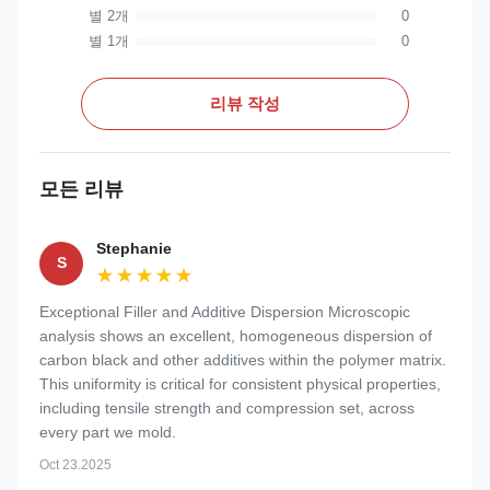
별 2개
0
별 1개
0
리뷰 작성
모든 리뷰
Stephanie
S
★★★★★
★★★★★
Exceptional Filler and Additive Dispersion Microscopic
analysis shows an excellent, homogeneous dispersion of
carbon black and other additives within the polymer matrix.
This uniformity is critical for consistent physical properties,
including tensile strength and compression set, across
every part we mold.
Oct 23.2025