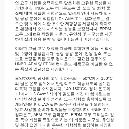
업 요구 사항을 충족하도록 맞춤화된 고유한 특성을 제
공합니다. HNBR 고무 컴파운드는 열, 오일 및 화학 물
질에 대한 탁월한 저항성으로 알려져 있어 자동차 및 산
업 응용 분야에 적합합니다. AEM 고무 컴파운드는 열,
오존 및 노화에 대한 우수한 저항성을 제공하여 까다로
운 환경에서 오래 지속되는 성능을 보장합니다. EPDM
고무 그래뉼은 탁월한 내후성, 유연성 및 내구성을 제공
하여 실외 응용 분야 및 놀이터 표면에 이상적입니다.
이러한 고급 고무 재료를 제품에 통합하면 성능, 신뢰성
및 수명이 향상됩니다. 씰링 응용 분야, 진동 감쇠 또는
보호 코팅을 위한 고무 컴파운드가 필요한 경우에도
HNBR, AEM 및 EPDM 컴파운드 제품군은 비교할 수 없
는 품질과 일관성을 제공합니다.
요약하자면, 당사의 고무 컴파운드는 -50°C에서 150°C
의 넓은 온도 범위에서 안정적으로 작동하도록 설계된
다목적 고품질 소재입니다. 140-180°C의 경화 온도와
1.1에서 1.5 G/cm³ 사이의 밀도를 가진 이 컴파운드는
다양한 산업 분야의 엄격한 요구 사항을 충족하도록 설
계되었습니다. EVA 필름 포장은 컴파운드가 오염되지
않고 사용할 준비가 되었음을 보장합니다. HNBR 고무
컴파운드, AEM 고무 컴파운드, EPDM 고무 그래뉼과 같
은 특수 제형을 특징으로 하는 이 제품은 내구성, 유연성
및 환경 요인에 대한 우수한 저항성을 보장하는 다양한