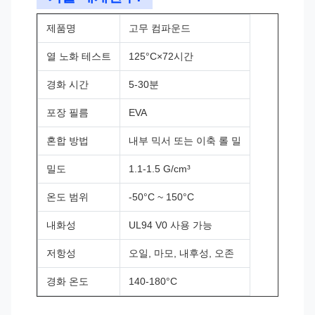
제품명
고무 컴파운드
열 노화 테스트
125°C×72시간
경화 시간
5-30분
포장 필름
EVA
혼합 방법
내부 믹서 또는 이축 롤 밀
밀도
1.1-1.5 G/cm³
온도 범위
-50°C ~ 150°C
내화성
UL94 V0 사용 가능
저항성
오일, 마모, 내후성, 오존
경화 온도
140-180°C