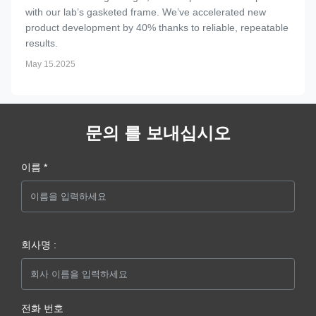
with our lab’s gasketed frame. We’ve accelerated new
product development by 40% thanks to reliable, repeatable
results.
May 15.2025
문의 를 보내십시오
이름 *
회사명 :
전화 번호