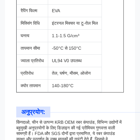
रैपिंग फिल्म
EVA
मिक्सिंग विधि
इंटरनल मिक्सर या टू-रोल मिल
घनत्व
1.1-1.5 G/cm³
तापमान सीमा
-50°C से 150°C
ज्वाला प्रतिरोध
UL94 V0 उपलब्ध
प्रतिरोध
तेल, घर्षण, मौसम, ओजोन
क्योर तापमान
140-180°C
अनुप्रयोग:
किंगदाओ, चीन से उत्पन्न KRB OEM रबर कंपाउंड, विभिन्न उद्योगों में
बहुमुखी अनुप्रयोगों के लिए डिज़ाइन की गई प्रीमियम गुणवत्ता वाली
सामग्री हैं। FDA और SGS दोनों द्वारा प्रमाणित, ये रबर कंपाउंड
सुरक्षा और प्रदर्शन के उच्च मानकों की गारंटी देते हैं, जिससे वे