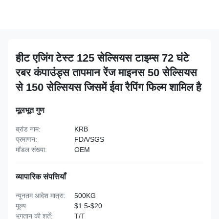
हीट एजिंग टेस्ट 125 सेल्सियस टाइम्स 72 घंटे
रबर कंपाउंड्स तापमान रेंज माइनस 50 सेल्सियस
से 150 सेल्सियस जिसमें ईवा रैपिंग फिल्म शामिल है
मूलभूत गुण
ब्रांड नाम:
KRB
प्रमाणन:
FDA/SGS
मॉडल संख्या:
OEM
व्यापारिक संपत्तियाँ
न्यूनतम आदेश मात्रा:
500KG
मूल्य:
$1.5-$20
भुगतान की शर्तें:
T/T