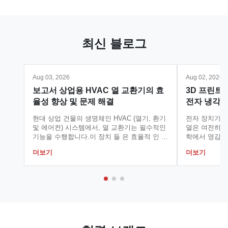
교환 장비인 판형 열교환기(PHE)는 독특한 구조적 특성과 우수한
성능으로 인해 야금 산...
최신 블로그
Aug 03, 2026
Aug 02, 2026
보고서 상업용 HVAC 열 교환기의 효
3D 프린트
율성 향상 및 문제 해결
전자 냉각 
현대 상업 건물의 생명체인 HVAC (열기, 환기
전자 장치가 
및 에어컨) 시스템에서, 열 교환기는 필수적인
열은 여전히 
기능을 수행합니다.이 장치 들 은 효율적 인 냉
학에서 영감을
각 과 난방 을 위한 중요 한 노드 로서 뿐만 아
은 산업 전반
더보기
더보기
니라 에너지 사용 을 최적화 하고 운영 비용 을
약속합니다..
줄이기 위한 전략적 장비 로서도 사용 됩니다
결책을 밝혀냈
이 기사는 열 교환기 기본, 상업적 응용 프로그
를 가진서로 
램에서 유행하는 유형, 그들의 핵심 가치 제안
유사한 수학적
에 대한 포괄적 인 심사를 제공합니다.그리고
복잡한 연속적
일반적인 오류를 해결하는 체계적인 접근. 에
용하여 제조하
너지 전달 의 보이지 않는 다리 이름에서 알 수
급 금속 3D 
있듯이 열 교환기는 직접 혼...
습니다. 지로