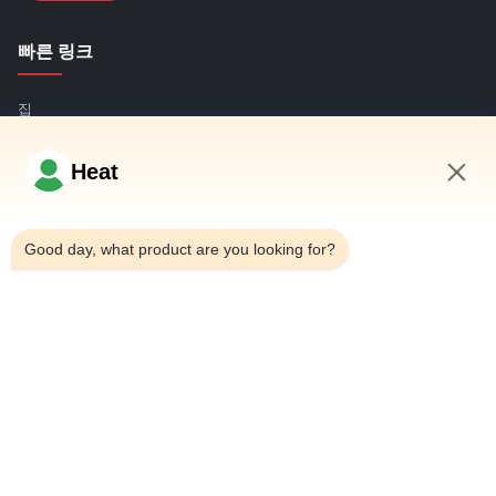
빠른 링크
집
회사 소개
Heat
상품
11:18 AM
문의하기
Good day, what product are you looking for?
연락처
주소:
주택 101, 6# 사무실 건물, 부타이 도로 21번지, 왕타이 거
리, 중국 산둥 성 칭다오 시의 화랑다오 구
이메일:
juanita@zxcompounding.com
Tel:
86-0532-15865517711