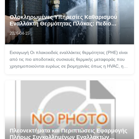
Ολοκληρωμένες Υπηρεσίες Καθαρισμού
Εναλλάκτη Θερμότητας Πλάκας: Πεδίο
Εφαρμογής, Οφέλη και Πλεονεκτήματα
2026-04-15
Εισαγωγή Οι πλακοειδείς εναλλάκτες θερμότητας (PHE) είναι
από τις πιο αποδοτικές συσκευές θερμικής μεταφοράς που
χρησιμοποιούνται ευρέως σε βιομηχανίες όπως η HVAC, η
παραγωγή ενέργειας, η χημική επεξεργασία, τα τρόφιμα και
τα ποτά, τα φαρμακευτικά προϊόντα, η ναυτιλιακή μηχανική
και η τηλεθέρμανση. ...
Πλεονεκτήματα και Περιπτώσεις Εφαρμογής
Πλήρως Συγκολλημένων Εναλλακτών