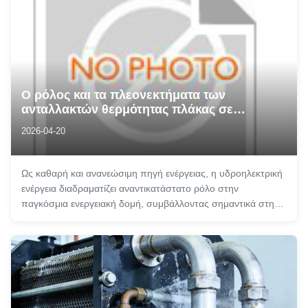
Ο ρόλος και τα πλεονεκτήματα των
ανταλλακτών θερμότητας πλάκας σε
σταθμούς ανταλλαγής θερμότητας
2026-04-20
υδροηλεκτρικών σταθμών
Ως καθαρή και ανανεώσιμη πηγή ενέργειας, η υδροηλεκτρική
ενέργεια διαδραματίζει αναντικατάστατο ρόλο στην
παγκόσμια ενεργειακή δομή, συμβάλλοντας σημαντικά στη
διατήρηση της ενέργειας, τη μείωση των εκπομπών και τη
βιώσιμη ανάπτυξη. Ο σταθμός ανταλλαγής θερμότητας είναι
μια βασική υποστηρικτική εγκα...