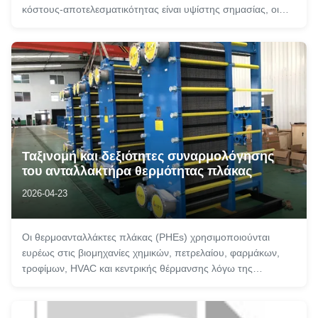
κόστους-αποτελεσματικότητας είναι υψίστης σημασίας, οι
εναλλάκτες θερμότητας υγρού-υγρού (LLHE) στέκονται ως
αφανείς ήρωες. Αυτές οι εξειδικευμένες συσκευές
διευκολύνουν τη μεταφορά θερμι...
Ταξινομή και δεξιότητες συναρμολόγησης
του ανταλλακτήρα θερμότητας πλάκας
2026-04-23
Οι θερμοανταλλάκτες πλάκας (PHEs) χρησιμοποιούνται
ευρέως στις βιομηχανίες χημικών, πετρελαίου, φαρμάκων,
τροφίμων, HVAC και κεντρικής θέρμανσης λόγω της
συμπαγής δομής τους,υψηλή αποδοτικότητα μεταφοράς
θερμότητας και μικρό πάτωμαΗ απόδοσή τους και η
δυνατότητά τους εφαρμογής ποικίλλουν σημαντικά α...