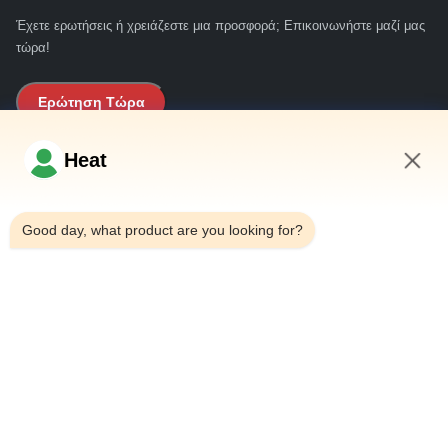
Έχετε ερωτήσεις ή χρειάζεστε μια προσφορά; Επικοινωνήστε μαζί μας
τώρα!
Ερώτηση Τώρα
Heat
Γρήγοροι Σύνδεσμοι
1:34 AM
Σπίτι
Good day, what product are you looking for?
Σχετικά με εμάς
προϊόντα
Μας ελάτε σε επαφή με
Στοιχεία Επικοινωνίας
Διεύθυνση:
Οικογένεια 101, 6# Κτίριο γραφείων, αριθ. 21, οδός Jutai,
οδός Wangtai, περιοχή Huangdao, πόλη Qingdao, επαρχία