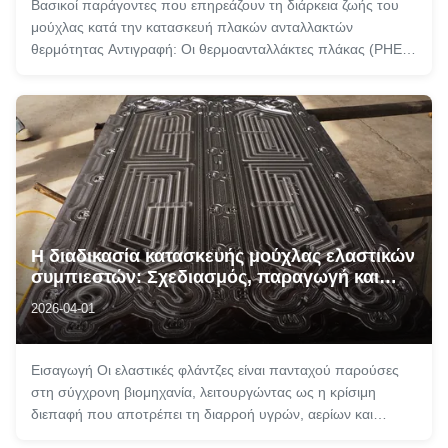
Βασικοί παράγοντες που επηρεάζουν τη διάρκεια ζωής του
μούχλας κατά την κατασκευή πλακών ανταλλακτών
θερμότητας Αντιγραφή: Οι θερμοανταλλάκτες πλάκας (PHEs)
χρησιμοποιούνται ευρέως σε βιομηχανικούς τομείς όπως η
πετροχημική, η επεξεργασία τροφίμων, η HVAC και η
παραγωγή ηλεκτρικής ενέργειας λόγω της ...
Η διαδικασία κατασκευής μούχλας ελαστικών
συμπιεστών: Σχεδιασμός, παραγωγή και
έλεγχος ποιότητας
2026-04-01
Εισαγωγή Οι ελαστικές φλάντζες είναι πανταχού παρούσες
στη σύγχρονη βιομηχανία, λειτουργώντας ως η κρίσιμη
διεπαφή που αποτρέπει τη διαρροή υγρών, αερίων και
ρύπων σε μηχανολογικές συναρμολογήσεις. Από τον