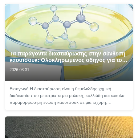
κινητήρα ενός αυτοκινήτου έως τις σωληνώσεις μιας
φαρμακευτικής μονάδας, η αξιοπιστία αυτών τω...
Τα παράγοντα διασταύρωσης στην σύνθεση
καουτσούκ: Ολοκληρωμένος οδηγός για το
ρόλο, τα πλεονεκτήματα και τις στρατηγικές
2026-03-31
επιλογής τους
Εισαγωγή Η διασταύρωση είναι η θεμελιώδης χημική
διαδικασία που μετατρέπει μια μαλακή, κολλώδη και εύκολα
παραμορφώσιμη ένωση καουτσούκ σε μια ισχυρή,
ανθεκτική,και διαμετρικά σταθερό ελαστομερές ικανό να
ανταποκρίνεται στις απαιτήσεις της σύγχρονης
μηχανικήςΧωρίς αλληλεπίδραση, που συχνά ονομάζεται ...